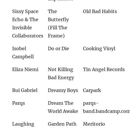
Sissy Space
The
Old Bad Habits
Echo & The
Butterfly
Invisible
(Fill The
Collaborators
Frame)
Isobel
Do or Die
Cooking Vinyl
Campbell
Eliza Niemi
Not Killing
Tin Angel Records
Bad Energy
Rui Gabriel
Dreamy Boys
Carpark
Parqs
Dream The
parqs-
World Awake
band.bandcamp.co
Laughing
Garden Path
Meritorio