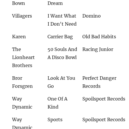
Bown
Dream
Villagers
I Want What
Domino
I Don't Need
Karen
Carrier Bag
Old Bad Habits
The
50 Souls And
Racing Junior
Lionheart
A Disco Bowl
Brothers
Bror
Look At You
Perfect Danger
Forsgren
Go
Records
Way
One Of A
Spoilsport Records
Dynamic
Kind
Way
Sports
Spoilsport Records
Dynamic