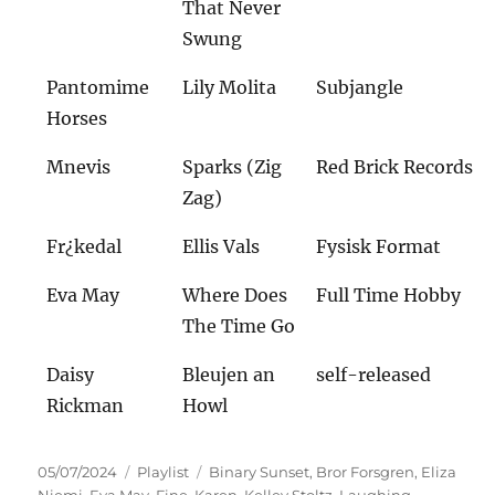
That Never
Swung
Pantomime
Lily Molita
Subjangle
Horses
Mnevis
Sparks (Zig
Red Brick Records
Zag)
Fr¿kedal
Ellis Vals
Fysisk Format
Eva May
Where Does
Full Time Hobby
The Time Go
Daisy
Bleujen an
self-released
Rickman
Howl
Veröffentlicht
Kategorien
Schlagwörter
05/07/2024
Playlist
Binary Sunset
,
Bror Forsgren
,
Eliza
am
Niemi
,
Eva May
,
Fine
,
Karen
,
Kelley Stoltz
,
Laughing
,