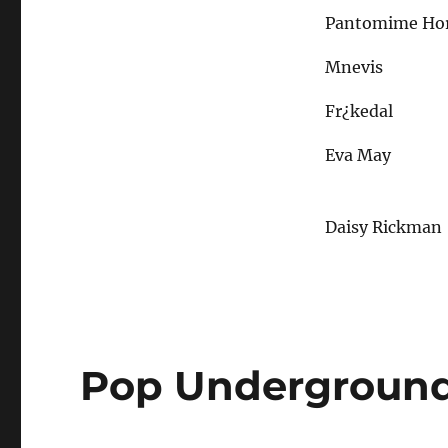
Pantomime Ho
Mnevis
Fr¿kedal
Eva May
Daisy Rickman
Pop Undergroun