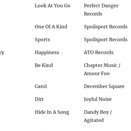
Look At You Go
Perfect Danger
Records
One Of A Kind
Spoilsport Records
Sports
Spoilsport Records
vy
Happiness
ATO Records
Be Kind
Chapter Music /
Amour Foo
Carol
December Square
Dirt
Joyful Noise
Hide In A Song
Dandy Boy /
Agitated