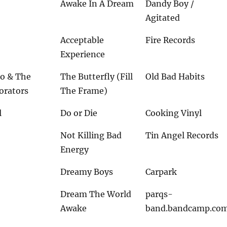
Awake In A Dream
Dandy Boy /
Agitated
Acceptable
Fire Records
Experience
ho & The
The Butterfly (Fill
Old Bad Habits
borators
The Frame)
l
Do or Die
Cooking Vinyl
Not Killing Bad
Tin Angel Records
Energy
Dreamy Boys
Carpark
Dream The World
parqs-
Awake
band.bandcamp.co