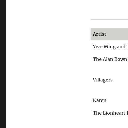
Zurück
in
die
Zuflucht
Artist
Yea-Ming and 
The Alan Bown
Villagers
Karen
The Lionheart 