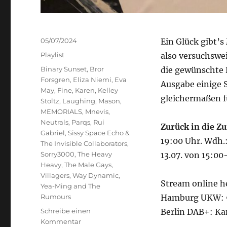
Veröffentlicht
05/07/2024
Ein Glück gibt’
am
Kategorien
Playlist
also versuchswe
Schlagwörter
Binary Sunset
,
Bror
die gewünschte 
Forsgren
,
Eliza Niemi
,
Eva
Ausgabe einige 
May
,
Fine
,
Karen
,
Kelley
gleichermaßen f
Stoltz
,
Laughing
,
Mason
,
MEMORIALS
,
Mnevis
,
Neutrals
,
Parqs
,
Rui
Zurück in die Z
Gabriel
,
Sissy Space Echo &
19:00 Uhr. Wdh.
The Invisible Collaborators
,
Sorry3000
,
The Heavy
13.07. von 15:00
Heavy
,
The Male Gays
,
Villagers
,
Way Dynamic
,
Stream online h
Yea-Ming and The
Rumours
Hamburg UKW: 9
Schreibe einen
Berlin DAB+: Ka
zu
Kommentar