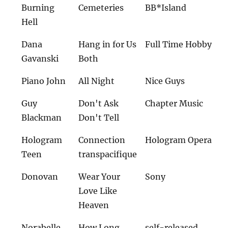
Burning
Cemeteries
BB*Island
Hell
Dana
Hang in for Us
Full Time Hobby
Gavanski
Both
Piano John
All Night
Nice Guys
Guy
Don't Ask
Chapter Music
Blackman
Don't Tell
Hologram
Connection
Hologram Opera
Teen
transpacifique
Donovan
Wear Your
Sony
Love Like
Heaven
Norabelle
How Long
self-released