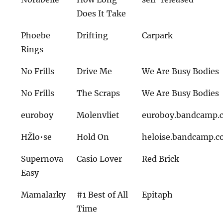
Does It Take
Phoebe
Drifting
Carpark
Rings
No Frills
Drive Me
We Are Busy Bodies
No Frills
The Scraps
We Are Busy Bodies
euroboy
Molenvliet
euroboy.bandcamp.
HŽlo•se
Hold On
heloise.bandcamp.
Supernova
Casio Lover
Red Brick
Easy
Mamalarky
#1 Best of All
Epitaph
Time