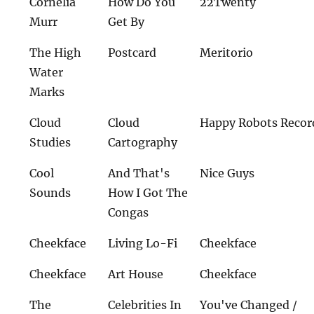
Cornelia
How Do You
22Twenty
Murr
Get By
The High
Postcard
Meritorio
Water
Marks
Cloud
Cloud
Happy Robots Recor
Studies
Cartography
Cool
And That's
Nice Guys
Sounds
How I Got The
Congas
Cheekface
Living Lo-Fi
Cheekface
Cheekface
Art House
Cheekface
The
Celebrities In
You've Changed /