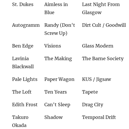
St. Dukes
Aimless in
Last Night From
Blue
Glasgow
Autogramm
Randy (Don't
Dirt Cult / Goodwill
Screw Up)
Ben Edge
Visions
Glass Modern
Lavinia
The Making
The Barne Society
Blackwall
Pale Lights
Paper Wagon
KUS / Jigsaw
The Loft
Ten Years
Tapete
Edith Frost
Can't Sleep
Drag City
Takuro
Shadow
Temporal Drift
Okada