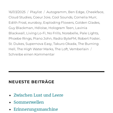
Veröffentlicht
Kategorien
Schlagwörter
16/03/2025
Playlist
Autogramm
,
Ben Edge
,
Cheekface
,
am
Cloud Studies
,
Coeur Joie
,
Cool Sounds
,
Cornelia Murr
,
Edith Frost
,
euroboy
,
Exploding Flowers
,
Golden Glades
,
Guy Blackman
,
Héloïse
,
Hologram Teen
,
Lavinia
Blackwall
,
Living Lo-Fi
,
No Frills
,
Norabelle
,
Pale Lights
,
Phoebe Rings
,
Piano John
,
Radio ByteFM
,
Robert Foster
,
St. Dukes
,
Supernova Easy
,
Takuro Okada
,
The Burning
Hell
,
The High Water Marks
,
The Loft
,
Vemberlain
zu
Schreibe einen Kommentar
Living
Lo-
Fi
NEUESTE BEITRÄGE
Zwischen Lust und Leere
Sommerwellen
Erinnerungsmaschine