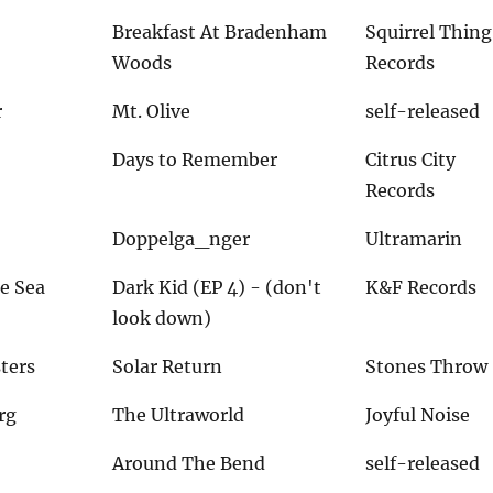
Breakfast At Bradenham
Squirrel Thing
Woods
Records
r
Mt. Olive
self-released
Days to Remember
Citrus City
Records
Doppelga_nger
Ultramarin
e Sea
Dark Kid (EP 4) - (don't
K&F Records
look down)
ters
Solar Return
Stones Throw
rg
The Ultraworld
Joyful Noise
Around The Bend
self-released