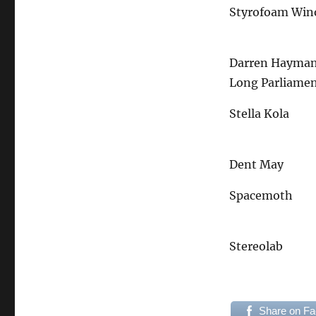
Styrofoam Win
Darren Hayman
Long Parliame
Stella Kola
Dent May
Spacemoth
Stereolab
Share on F