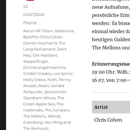
Autor
SZ
neue Aufnahme, 
Veröffentlicht
04/07/2026
persönliche Er
am
Kategorien
Playlist
werden: Es brau
Schlagwörter
Aaron MF Olson
,
Bedouine
,
einmal wieder da
ByteFM
,
Chris Cohen
,
heutigen Golden
Darren Hayman & The
The Mellons un
Long Parliament
,
Dent
May
,
Der Assistent
,
doppelfinger
,
Erinnerungsma
Erinnerungsmaschine
,
19:00 Uhr. Wdh.
Golden Glades
,
Lea Senior
,
Molly Drake
,
Noth
,
Penny
16.07. von 7:00
Arcade
,
Radio
,
Sandra
Zettpunkt
,
Spacemoth
,
Styrofoam Winos
,
The
Green Apple Sea
,
The
Artist
Hobknobs
,
The Junipers
,
The Mellons
,
Wendy
Chris Cohen
Eisenberg
,
Yea-Ming and
The Rumours