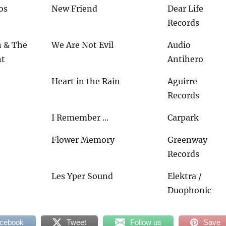
os
New Friend
Dear Life
Records
 & The
We Are Not Evil
Audio
nt
Antihero
Heart in the Rain
Aguirre
Records
I Remember ...
Carpark
Flower Memory
Greenway
Records
Les Yper Sound
Elektra /
Duophonic
acebook
Tweet
Follow us
Save