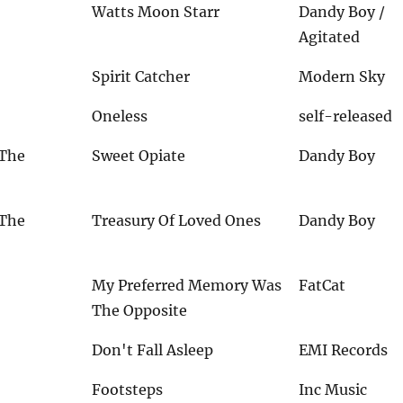
Watts Moon Starr
Dandy Boy /
Agitated
Spirit Catcher
Modern Sky
Oneless
self-released
The
Sweet Opiate
Dandy Boy
The
Treasury Of Loved Ones
Dandy Boy
My Preferred Memory Was
FatCat
The Opposite
Don't Fall Asleep
EMI Records
Footsteps
Inc Music