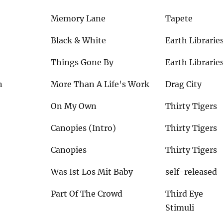
Memory Lane
Tapete
Black & White
Earth Librarie
Things Gone By
Earth Librarie
n
More Than A Life's Work
Drag City
On My Own
Thirty Tigers
Canopies (Intro)
Thirty Tigers
Canopies
Thirty Tigers
Was Ist Los Mit Baby
self-released
Part Of The Crowd
Third Eye
Stimuli