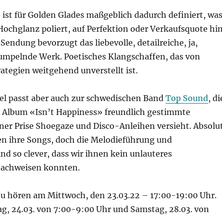
ist für Golden Glades maßgeblich dadurch definiert, wa
f Hochglanz poliert, auf Perfektion oder Verkaufsquote hi
Sendung bevorzugt das liebevolle, detailreiche, ja,
umpelnde Werk. Poetisches Klangschaffen, das von
tegien weitgehend unverstellt ist.
el passt aber auch zur schwedischen Band
Top Sound
, di
 Album «Isn’t Happiness» freundlich gestimmte
ner Prise Shoegaze und Disco-Anleihen versieht. Absolu
en ihre Songs, doch die Melodieführung und
d so clever, dass wir ihnen kein unlauteres
nachweisen konnten.
zu hören am Mittwoch, den 23.03.22 – 17:00-19:00 Uhr.
g, 24.03. von 7:00-9:00 Uhr und Samstag, 28.03. von