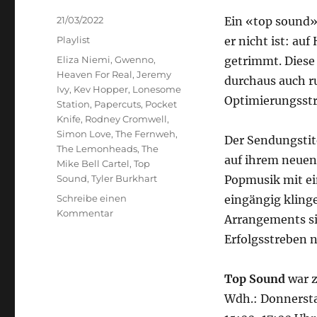
Veröffentlicht
21/03/2022
Ein «top sound» 
am
Kategorien
Playlist
er nicht ist: au
Schlagwörter
Eliza Niemi
,
Gwenno
,
getrimmt. Diese 
Heaven For Real
,
Jeremy
durchaus auch r
Ivy
,
Kev Hopper
,
Lonesome
Optimierungsstra
Station
,
Papercuts
,
Pocket
Knife
,
Rodney Cromwell
,
Simon Love
,
The Fernweh
,
Der Sendungstit
The Lemonheads
,
The
auf ihrem neuen
Mike Bell Cartel
,
Top
Sound
,
Tyler Burkhart
Popmusik mit ei
Schreibe einen
eingängig kling
zu
Kommentar
Arrangements sin
Top
Erfolgsstreben 
Sound
Top Sound
war 
Wdh.: Donnersta