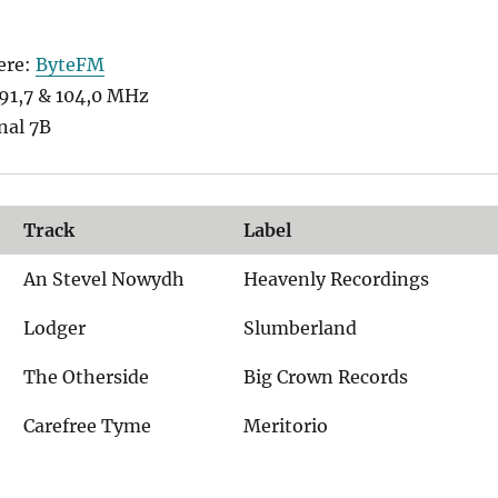
ere:
ByteFM
1,7 & 104,0 MHz
nal 7B
Track
Label
An Stevel Nowydh
Heavenly Recordings
Lodger
Slumberland
The Otherside
Big Crown Records
Carefree Tyme
Meritorio