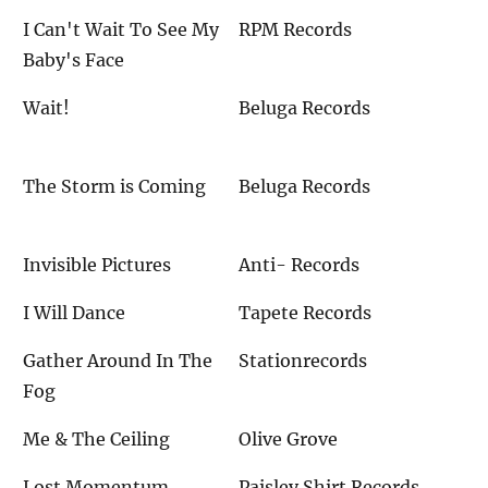
I Can't Wait To See My
RPM Records
Baby's Face
Wait!
Beluga Records
The Storm is Coming
Beluga Records
Invisible Pictures
Anti- Records
I Will Dance
Tapete Records
Gather Around In The
Stationrecords
Fog
Me & The Ceiling
Olive Grove
Lost Momentum
Paisley Shirt Records