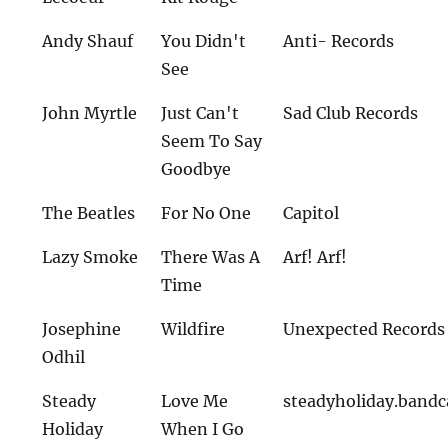
Andy Shauf
You Didn't
Anti- Records
See
John Myrtle
Just Can't
Sad Club Records
Seem To Say
Goodbye
The Beatles
For No One
Capitol
Lazy Smoke
There Was A
Arf! Arf!
Time
Josephine
Wildfire
Unexpected Records
Odhil
Steady
Love Me
steadyholiday.band
Holiday
When I Go