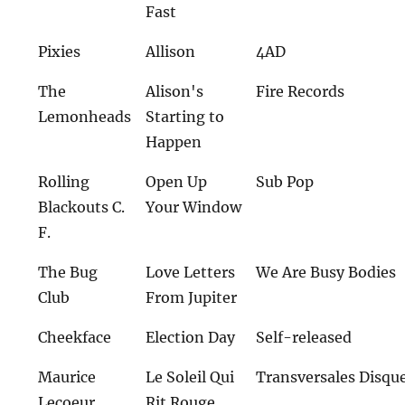
Fast
Pixies
Allison
4AD
The
Alison's
Fire Records
Lemonheads
Starting to
Happen
Rolling
Open Up
Sub Pop
Blackouts C.
Your Window
F.
The Bug
Love Letters
We Are Busy Bodies
Club
From Jupiter
Cheekface
Election Day
Self-released
Maurice
Le Soleil Qui
Transversales Disqu
Lecoeur
Rit Rouge