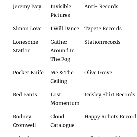
Jeremy Ivey
Invisible
Anti- Records
Pictures
Simon Love
I Will Dance
Tapete Records
Lonesome
Gather
Stationrecords
Station
Around In
The Fog
Pocket Knife
Me & The
Olive Grove
Ceiling
Red Pants
Lost
Paisley Shirt Records
Momentum
Rodney
Cloud
Happy Robots Record
Cromwell
Catalogue