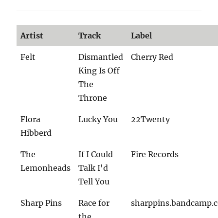
Artist
Track
Label
Felt
Dismantled
Cherry Red
King Is Off
The
Throne
Flora
Lucky You
22Twenty
Hibberd
The
If I Could
Fire Records
Lemonheads
Talk I'd
Tell You
Sharp Pins
Race for
sharppins.bandcamp.
the