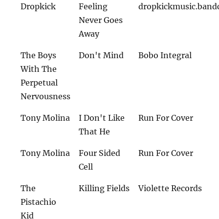
Dropkick
Feeling
dropkickmusic.ban
Never Goes
Away
The Boys
Don't Mind
Bobo Integral
With The
Perpetual
Nervousness
Tony Molina
I Don't Like
Run For Cover
That He
Tony Molina
Four Sided
Run For Cover
Cell
The
Killing Fields
Violette Records
Pistachio
Kid