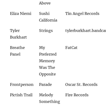
Above
Eliza Niemi
Sushi
Tin Angel Records
California
Tyler
Strings
tylerburkhart.bandc
Burkhart
Breathe
My
FatCat
Panel
Preferred
Memory
Was The
Opposite
Frontperson
Parade
Oscar St. Records
Pictish Trail
Melody
Fire Records
Something