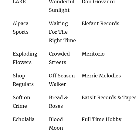
LAKE
Wonderful
Don Giovanni
Sunlight
Alpaca
Waiting
Elefant Records
Sports
For The
Right Time
Exploding
Crowded
Meritorio
Flowers
Streets
Shop
Off Season
Merrie Melodies
Regulars
Walker
Soft on
Bread &
EatsIt Records & Tape
Crime
Roses
Echolalia
Blood
Full Time Hobby
Moon