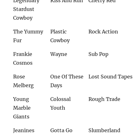
Legendary
Kiss And Run
Cherry Red
Stardust
Cowboy
The Yummy
Plastic
Rock Action
Fur
Cowboy
Frankie
Wayne
Sub Pop
Cosmos
Rose
One Of These
Lost Sound Tapes
Melberg
Days
Young
Colossal
Rough Trade
Marble
Youth
Giants
Jeanines
Gotta Go
Slumberland