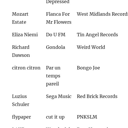
Depressed
Mozart
Flanca For
West Midlands Record
Estate
Mr Flowers
Eliza Niemi
Do U FM
Tin Angel Records
Richard
Gondola
Weird World
Dawson
citron citron
Par un
Bongo Joe
temps
pareil
Luzius
Sega Music
Red Brick Records
Schuler
flypaper
cut it up
PNKSLM