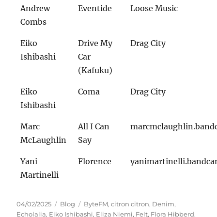
Andrew
Eventide
Loose Music
Combs
Eiko
Drive My
Drag City
Ishibashi
Car
(Kafuku)
Eiko
Coma
Drag City
Ishibashi
Marc
All I Can
marcmclaughlin.ban
McLaughlin
Say
Yani
Florence
yanimartinelli.bandc
Martinelli
Veröffentlicht
Kategorien
Schlagwörter
04/02/2025
Blog
ByteFM
,
citron citron
,
Denim
,
am
Echolalia
,
Eiko Ishibashi
,
Eliza Niemi
,
Felt
,
Flora Hibberd
,