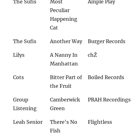
The Sufis
Most
Ample Play
Peculiar
Happening
Cat
The Sufis
Another Way
Burger Records
Lilys
A Nanny In
chŽ
Manhattan
Cots
Bitter Part of
Boiled Records
the Fruit
Group
Camberwick
PRAH Recordings
Listening
Green
Leah Senior
There's No
Flightless
Fish