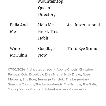
Mountaintop
Queen
Directory
Bella And
Help Me
Ace International
Me
Break This
Habit
Winter
Goodbye
Third Eye Stimuli
McQuinn
Now
Veröffentlicht
Kategorien
Schlagwörter
07/02/2024
Uncategorized
Apollo Ghosts
,
Christine
am
Fellows
,
Cots
,
Dropkick
,
Eliza Niemi
,
Nick Drake
,
Rose
Melberg
,
Shy Boys
,
Teenage Fanclub
,
The Legendary
Stardust Cowboy
,
The Lemonheads
,
The Smiths
,
The Sufis
,
zu
Young Marble Giants
Schreibe einen Kommentar
Kurz
und
knapp