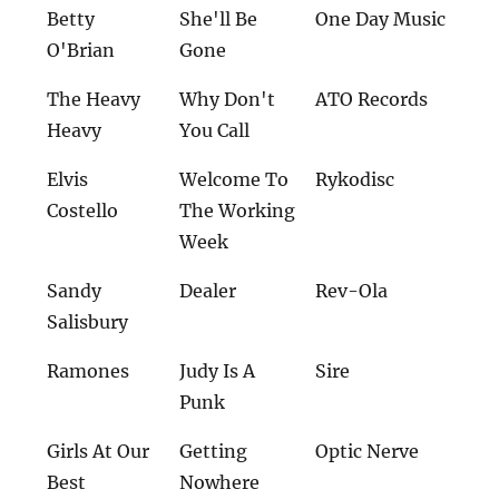
Betty
She'll Be
One Day Music
O'Brian
Gone
The Heavy
Why Don't
ATO Records
Heavy
You Call
Elvis
Welcome To
Rykodisc
Costello
The Working
Week
Sandy
Dealer
Rev-Ola
Salisbury
Ramones
Judy Is A
Sire
Punk
Girls At Our
Getting
Optic Nerve
Best
Nowhere