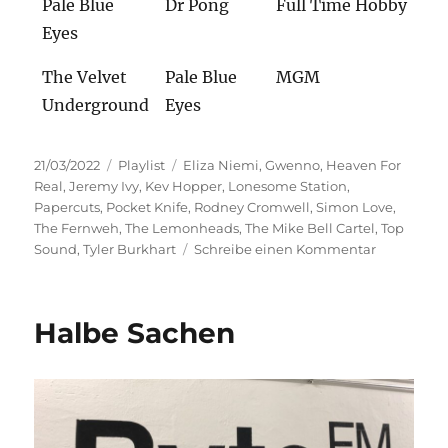
Pale Blue
Dr Pong
Full Time Hobby
Eyes
The Velvet
Pale Blue
MGM
Underground
Eyes
Veröffentlicht
Kategorien
Schlagwörter
21/03/2022
Playlist
Eliza Niemi
,
Gwenno
,
Heaven For
am
Real
,
Jeremy Ivy
,
Kev Hopper
,
Lonesome Station
,
Papercuts
,
Pocket Knife
,
Rodney Cromwell
,
Simon Love
,
The Fernweh
,
The Lemonheads
,
The Mike Bell Cartel
,
Top
zu
Sound
,
Tyler Burkhart
Schreibe einen Kommentar
Top
Sound
Halbe Sachen