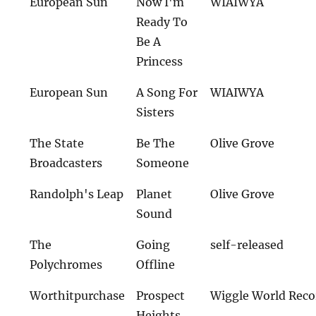
European Sun
Now I'm
WIAIWYA
Ready To
Be A
Princess
European Sun
A Song For
WIAIWYA
Sisters
The State
Be The
Olive Grove
Broadcasters
Someone
Randolph's Leap
Planet
Olive Grove
Sound
The
Going
self-released
Polychromes
Offline
Worthitpurchase
Prospect
Wiggle World Reco
Heights