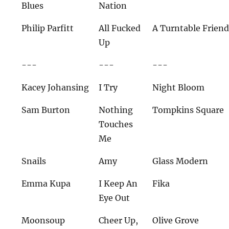
Blues
Nation
Philip Parfitt
All Fucked
A Turntable Frien
Up
---
---
---
Kacey Johansing
I Try
Night Bloom
Sam Burton
Nothing
Tompkins Square
Touches
Me
Snails
Amy
Glass Modern
Emma Kupa
I Keep An
Fika
Eye Out
Moonsoup
Cheer Up,
Olive Grove