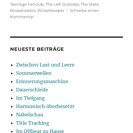
Teenage Fanclub
,
The Left Outsides
,
The State
Broadcasters
,
Wicketkeeper
Schreibe einen
zu
Kommentar
Get
Into
The
Grove
NEUESTE BEITRÄGE
Zwischen Lust und Leere
Sommerwellen
Erinnerungsmaschine
Dauerschleife
Im Tiefgang
Harmonisch überbesetzt
Nabelschau
Title Tracking
Im Offbeat zu Hause