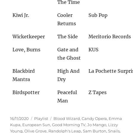
The Time
Kiwi Jr.
Cooler
Sub Pop
Returns
Wicketkeeper
The Side
Meritorio Records
Love, Burns
Gate and
KUS
the Ghost
Blackbird
High And
La Pochette Surpri
Mantra
Dry
Birdspotter
Peaceful
Z Tapes
Man
Veröffentlicht
Kategorien
Schlagwörter
16/11/2020
Playlist
Blood Wizard
,
Candy Opera
,
Emma
am
Kupa
,
European Sun
,
Good Morning TV
,
Jo Mango
,
Lizzy
Young
,
Olive Grove
,
Randolph's Leap
,
Sam Burton
,
Snails
,