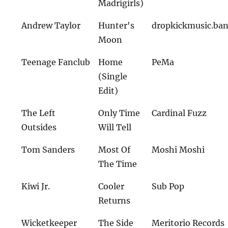
Madrigirls)
Andrew Taylor
Hunter's
dropkickmusic.ba
Moon
Teenage Fanclub
Home
PeMa
(Single
Edit)
The Left
Only Time
Cardinal Fuzz
Outsides
Will Tell
Tom Sanders
Most Of
Moshi Moshi
The Time
Kiwi Jr.
Cooler
Sub Pop
Returns
Wicketkeeper
The Side
Meritorio Records