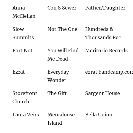
Anna
Con S Sewer
Father/Daughter
McClellan
Slow
Not The One
Hundreds &
Summits
Thousands Rec
Fort Not
You Will Find
Meritorio Records
Me Dead
Ezrat
Everyday
ezrat.bandcamp.co
Wonder
Storefront
The Gift
Sargent House
Church
Laura Veirs
Memaloose
Bella Union
Island