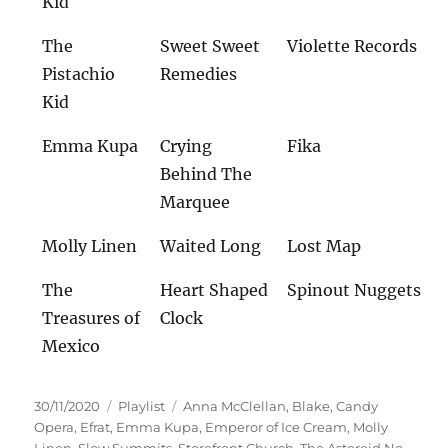
Kid
The
Sweet Sweet
Violette Records
Pistachio
Remedies
Kid
Emma Kupa
Crying
Fika
Behind The
Marquee
Molly Linen
Waited Long
Lost Map
The
Heart Shaped
Spinout Nuggets
Treasures of
Clock
Mexico
Veröffentlicht
Kategorien
Schlagwörter
30/11/2020
Playlist
Anna McClellan
,
Blake
,
Candy
am
Opera
,
Efrat
,
Emma Kupa
,
Emperor of Ice Cream
,
Molly