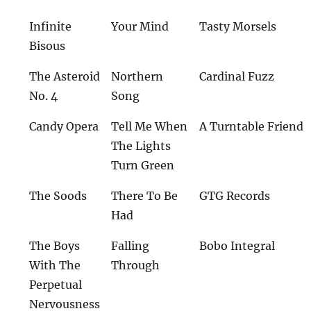
Infinite
Your Mind
Tasty Morsels
Bisous
The Asteroid
Northern
Cardinal Fuzz
No. 4
Song
Candy Opera
Tell Me When
A Turntable Friend
The Lights
Turn Green
The Soods
There To Be
GTG Records
Had
The Boys
Falling
Bobo Integral
With The
Through
Perpetual
Nervousness