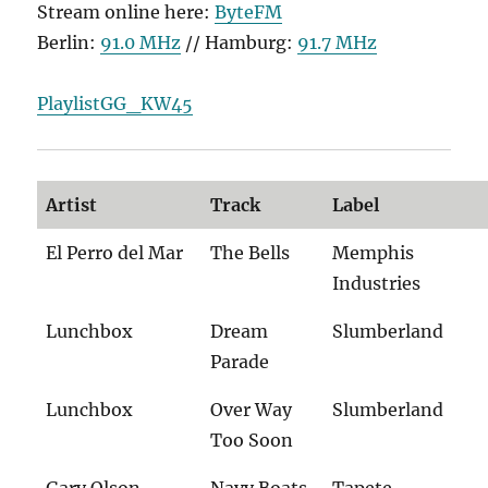
Stream online here:
ByteFM
Berlin:
91.0 MHz
// Hamburg:
91.7 MHz
PlaylistGG_KW45
Artist
Track
Label
El Perro del Mar
The Bells
Memphis
Industries
Lunchbox
Dream
Slumberland
Parade
Lunchbox
Over Way
Slumberland
Too Soon