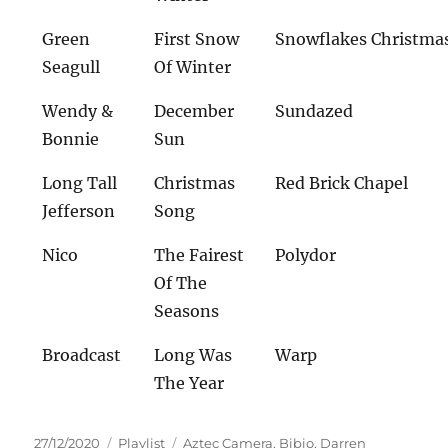
Green
First Snow
Snowflakes Christma
Seagull
Of Winter
Wendy &
December
Sundazed
Bonnie
Sun
Long Tall
Christmas
Red Brick Chapel
Jefferson
Song
Nico
The Fairest
Polydor
Of The
Seasons
Broadcast
Long Was
Warp
The Year
Veröffentlicht
Kategorien
Schlagwörter
27/12/2020
Playlist
Aztec Camera
,
Bibio
,
Darren