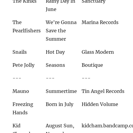
The Kinks
Rainy Day In
Sanctuary
June
The
We're Gonna
Marina Records
Pearlfishers
Save the
Summer
Snails
Hot Day
Glass Modern
Pete Jolly
Seasons
Boutique
---
---
---
Mauno
Summertime
Tin Angel Records
Freezing
Born in July
Hidden Volume
Hands
Kid
August Sun,
kidcham.bandcamp.