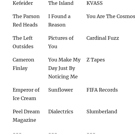
Kefeider
The Island
KVASS
The Parson
I Found a
You Are The Cosmo
Red Heads
Reason
The Left
Pictures of
Cardinal Fuzz
Outsides
You
Cameron
You Make My
Z Tapes
Finlay
Day Just By
Noticing Me
Emperor of
Sunflower
FIFA Records
Ice Cream
Peel Dream
Dialectrics
Slumberland
Magazine
---
---
---