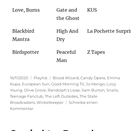
Love, Burns
Gate and
KUS
the Ghost
Blackbird
High And
La Pochette Surpri
Mantra
Dry
Birdspotter
Peaceful
Z Tapes
Man
Veröffentlicht
Kategorien
Schlagwörter
16/11/2020
Playlist
Blood Wizard
,
Candy Opera
,
Emma
am
Kupa
,
European Sun
,
Good Morning TV
,
Jo Mango
,
Lizzy
Young
,
Olive Grove
,
Randolph's Leap
,
Sam Burton
,
Snails
,
Teenage Fanclub
,
The Left Outsides
,
The State
Broadcasters
,
Wicketkeeper
Schreibe einen
zu
Kommentar
Get
Into
The