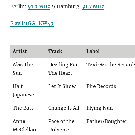
Berlin:
91.0 MHz
// Hamburg:
91.7 MHz
PlaylistGG_KW49
Artist
Track
Label
Alas The
Heading For
Taxi Gauche Record
Sun
The Heart
Half
Let It Show
Fire Records
Japanese
The Bats
Change Is All
Flying Nun
Anna
Pace of the
Father/Daughter
McClellan
Universe