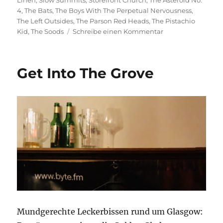
Linen
,
Slow Summits
,
Storefront Church
,
The Asteroid No.
4
,
The Bats
,
The Boys With The Perpetual Nervousness
,
The Left Outsides
,
The Parson Red Heads
,
The Pistachio
zu
Kid
,
The Soods
Schreibe einen Kommentar
Sweet
Remedies
Get Into The Grove
Mundgerechte Leckerbissen rund um Glasgow: