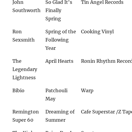
John
So Glad It's
Tin Angel Records
Southworth
Finally
Spring
Ron
Spring of the
Cooking Vinyl
Sexsmith
Following
Year
The
April Hearts
Ronin Rhythm Recor
Legendary
Lightness
Bibio
Patchouli
Warp
May
Remington
Dreaming of
Cafe Superstar /Z Tap
Super 60
Summer