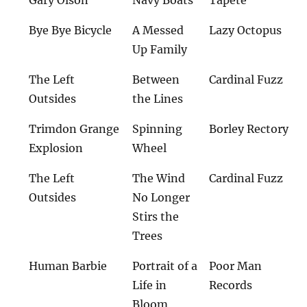
Gary Olson
Navy Boats
Tapete
Bye Bye Bicycle
A Messed
Lazy Octopus
Up Family
The Left
Between
Cardinal Fuzz
Outsides
the Lines
Trimdon Grange
Spinning
Borley Rectory
Explosion
Wheel
The Left
The Wind
Cardinal Fuzz
Outsides
No Longer
Stirs the
Trees
Human Barbie
Portrait of a
Poor Man
Life in
Records
Bloom