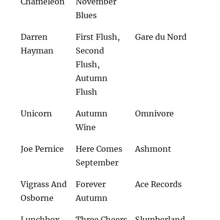
Chameleon
November
Blues
Darren
First Flush,
Gare du Nord
Hayman
Second
Flush,
Autumn
Flush
Unicorn
Autumn
Omnivore
Wine
Joe Pernice
Here Comes
Ashmont
September
Vigrass And
Forever
Ace Records
Osborne
Autumn
Lunchbox
Three Cheers
Slumberland