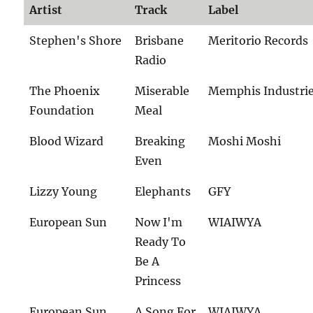
Artist
Track
Label
Stephen's Shore
Brisbane
Meritorio Records
Radio
The Phoenix
Miserable
Memphis Industri
Foundation
Meal
Blood Wizard
Breaking
Moshi Moshi
Even
Lizzy Young
Elephants
GFY
European Sun
Now I'm
WIAIWYA
Ready To
Be A
Princess
European Sun
A Song For
WIAIWYA