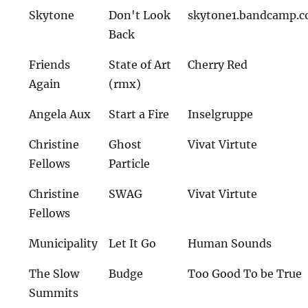
Skytone
Don't Look
skytone1.bandcamp.
Back
Friends
State of Art
Cherry Red
Again
(rmx)
Angela Aux
Start a Fire
Inselgruppe
Christine
Ghost
Vivat Virtute
Fellows
Particle
Christine
SWAG
Vivat Virtute
Fellows
Municipality
Let It Go
Human Sounds
The Slow
Budge
Too Good To be True
Summits