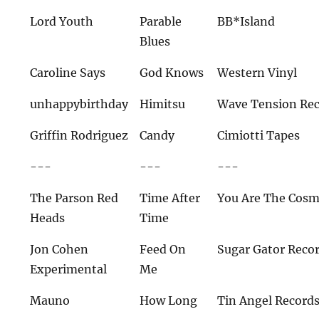
Lord Youth
Parable
BB*Island
Blues
Caroline Says
God Knows
Western Vinyl
unhappybirthday
Himitsu
Wave Tension Re
Griffin Rodriguez
Candy
Cimiotti Tapes
---
---
---
The Parson Red
Time After
You Are The Cos
Heads
Time
Jon Cohen
Feed On
Sugar Gator Reco
Experimental
Me
Mauno
How Long
Tin Angel Record