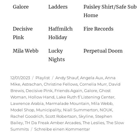
Galore
Ladders
Paisley Shirt/Safe Su
Home
Decisive
Haffmilch
Fire Records
Pink
Holiday
Mila Webb
Lucky
Perpetual Doom
Nights
Veröffentlicht
Kategorien
Schlagwörter
12/01/2023
Playlist
Andy Shauf
,
Angela Aux
,
Anna
am
Mike
,
Astrachan
,
Christine Fellows
,
Cornelia Murr
,
David
Brewis
,
Decisive Pink
,
Friends Again
,
Galore
,
Ghost
Woman
,
Hollow Hand
,
Lake Ruth f/ Listening Center
,
Lawrence Arabia
,
Marmalade Mountain
,
Mila Webb
,
Model Shop
,
Municipality
,
Niall Summerton
,
NOUK
,
Rachel Goodrich
,
Scott Robertson
,
Skyline
,
Stephen
Bailey
,
TH Da Freak Amber Arcades
,
The Leslies
,
The Slow
zu
Summits
Schreibe einen Kommentar
Start