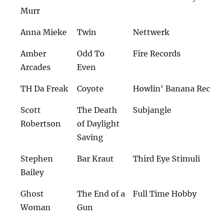
Murr
Anna Mieke
Twin
Nettwerk
Amber
Odd To
Fire Records
Arcades
Even
TH Da Freak
Coyote
Howlin' Banana Rec
Scott
The Death
Subjangle
Robertson
of Daylight
Saving
Stephen
Bar Kraut
Third Eye Stimuli
Bailey
Ghost
The End of a
Full Time Hobby
Woman
Gun