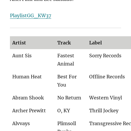
PlaylistGG_KW37
Artist
Track
Label
Aunt Sis
Fastest
Sorry Records
Animal
Human Heat
Best For
Offline Records
You
Abram Shook
No Return
Western Vinyl
Archer Prewitt
O, KY
Thrill Jockey
Alvvays
Plimsoll
Transgressive Re