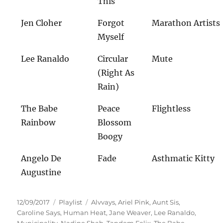
This
Jen Cloher
Forgot
Marathon Artists
Myself
Lee Ranaldo
Circular
Mute
(Right As
Rain)
The Babe
Peace
Flightless
Rainbow
Blossom
Boogy
Angelo De
Fade
Asthmatic Kitty
Augustine
Veröffentlicht
Kategorien
Schlagwörter
12/09/2017
Playlist
Alvvays
,
Ariel Pink
,
Aunt Sis
,
am
Caroline Says
,
Human Heat
,
Jane Weaver
,
Lee Ranaldo
,