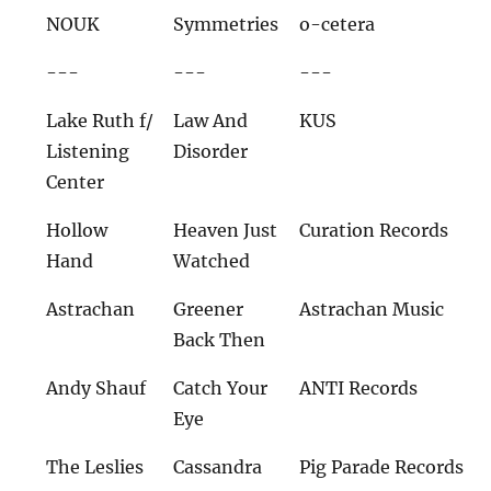
NOUK
Symmetries
o-cetera
---
---
---
Lake Ruth f/
Law And
KUS
Listening
Disorder
Center
Hollow
Heaven Just
Curation Records
Hand
Watched
Astrachan
Greener
Astrachan Music
Back Then
Andy Shauf
Catch Your
ANTI Records
Eye
The Leslies
Cassandra
Pig Parade Records