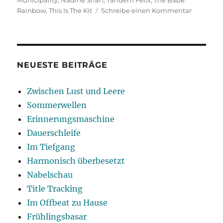
Municipality
,
Nadine Shah
,
Tandem Felix
,
The Babe
zu
Rainbow
,
This Is The Kit
Schreibe einen Kommentar
More
Music
More
Happy
NEUESTE BEITRÄGE
Zwischen Lust und Leere
Sommerwellen
Erinnerungsmaschine
Dauerschleife
Im Tiefgang
Harmonisch überbesetzt
Nabelschau
Title Tracking
Im Offbeat zu Hause
Frühlingsbasar