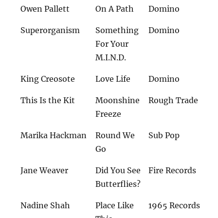
Owen Pallett
On A Path
Domino
Superorganism
Something
Domino
For Your
M.I.N.D.
King Creosote
Love Life
Domino
This Is the Kit
Moonshine
Rough Trade
Freeze
Marika Hackman
Round We
Sub Pop
Go
Jane Weaver
Did You See
Fire Records
Butterflies?
Nadine Shah
Place Like
1965 Records