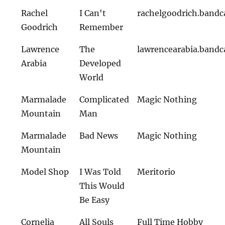
Rachel
I Can't
rachelgoodrich.band
Goodrich
Remember
Lawrence
The
lawrencearabia.band
Arabia
Developed
World
Marmalade
Complicated
Magic Nothing
Mountain
Man
Marmalade
Bad News
Magic Nothing
Mountain
Model Shop
I Was Told
Meritorio
This Would
Be Easy
Cornelia
All Souls
Full Time Hobby