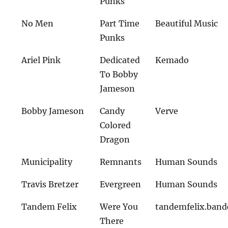
Punks
No Men
Part Time
Beautiful Music
Punks
Ariel Pink
Dedicated
Kemado
To Bobby
Jameson
Bobby Jameson
Candy
Verve
Colored
Dragon
Municipality
Remnants
Human Sounds
Travis Bretzer
Evergreen
Human Sounds
Tandem Felix
Were You
tandemfelix.ban
There