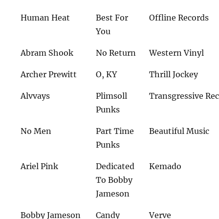
Human Heat
Best For
Offline Records
You
Abram Shook
No Return
Western Vinyl
Archer Prewitt
O, KY
Thrill Jockey
Alvvays
Plimsoll
Transgressive Re
Punks
No Men
Part Time
Beautiful Music
Punks
Ariel Pink
Dedicated
Kemado
To Bobby
Jameson
Bobby Jameson
Candy
Verve