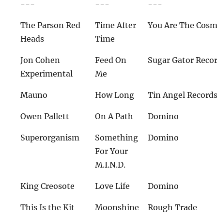
---
---
---
The Parson Red
Time After
You Are The Cos
Heads
Time
Jon Cohen
Feed On
Sugar Gator Reco
Experimental
Me
Mauno
How Long
Tin Angel Record
Owen Pallett
On A Path
Domino
Superorganism
Something
Domino
For Your
M.I.N.D.
King Creosote
Love Life
Domino
This Is the Kit
Moonshine
Rough Trade