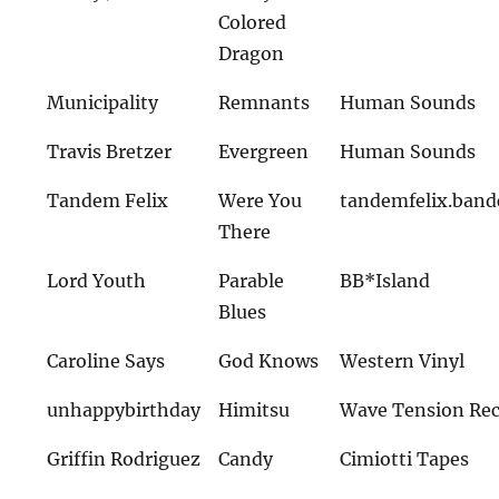
Colored
Dragon
Municipality
Remnants
Human Sounds
Travis Bretzer
Evergreen
Human Sounds
Tandem Felix
Were You
tandemfelix.ban
There
Lord Youth
Parable
BB*Island
Blues
Caroline Says
God Knows
Western Vinyl
unhappybirthday
Himitsu
Wave Tension Re
Griffin Rodriguez
Candy
Cimiotti Tapes