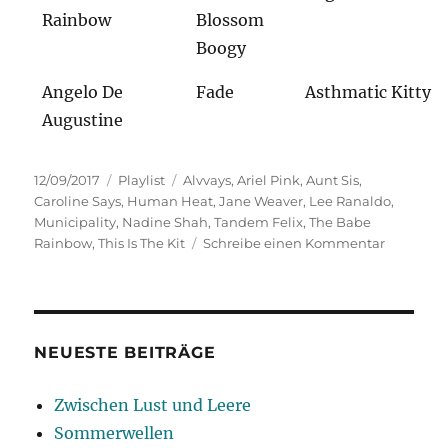
Rainbow
Blossom
Boogy
Angelo De
Fade
Asthmatic Kitty
Augustine
Veröffentlicht
Kategorien
Schlagwörter
12/09/2017
Playlist
Alvvays
,
Ariel Pink
,
Aunt Sis
,
am
Caroline Says
,
Human Heat
,
Jane Weaver
,
Lee Ranaldo
,
Municipality
,
Nadine Shah
,
Tandem Felix
,
The Babe
zu
Rainbow
,
This Is The Kit
Schreibe einen Kommentar
More
Music
More
Happy
NEUESTE BEITRÄGE
Zwischen Lust und Leere
Sommerwellen