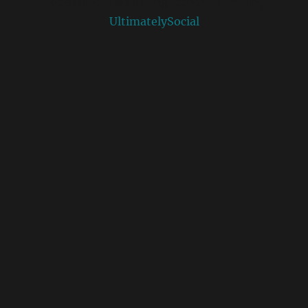
Social media & sharing icons powered by
UltimatelySocial