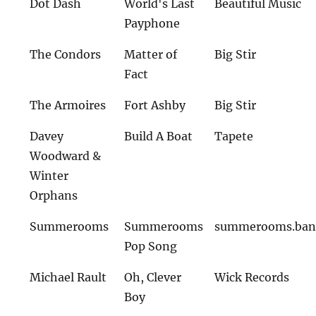
Dot Dash
World's Last
Beautiful Music
Payphone
The Condors
Matter of
Big Stir
Fact
The Armoires
Fort Ashby
Big Stir
Davey
Build A Boat
Tapete
Woodward &
Winter
Orphans
Summerooms
Summerooms
summerooms.ban
Pop Song
Michael Rault
Oh, Clever
Wick Records
Boy