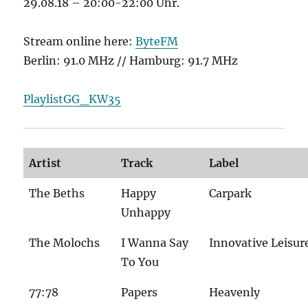
29.08.18 – 20:00-22:00 Uhr.
Stream online here:
ByteFM
Berlin: 91.0 MHz // Hamburg: 91.7 MHz
PlaylistGG_KW35
Artist
Track
Label
The Beths
Happy
Carpark
Unhappy
The Molochs
I Wanna Say
Innovative Leisur
To You
77:78
Papers
Heavenly