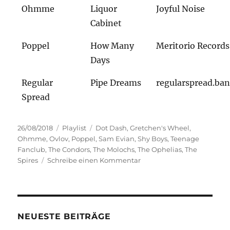
Ohmme
Liquor
Joyful Noise
Cabinet
Poppel
How Many
Meritorio Records
Days
Regular
Pipe Dreams
regularspread.b
Spread
Veröffentlicht
Kategorien
Schlagwörter
26/08/2018
Playlist
Dot Dash
,
Gretchen's Wheel
,
am
Ohmme
,
Ovlov
,
Poppel
,
Sam Evian
,
Shy Boys
,
Teenage
Fanclub
,
The Condors
,
The Molochs
,
The Ophelias
,
The
zu
Spires
Schreibe einen Kommentar
The
Power
Of
Pop
NEUESTE BEITRÄGE