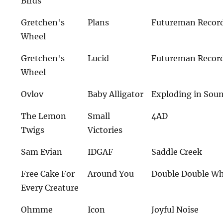
Birds
Gretchen's
Plans
Futureman Recor
Wheel
Gretchen's
Lucid
Futureman Recor
Wheel
Ovlov
Baby Alligator
Exploding in Sou
The Lemon
Small
4AD
Twigs
Victories
Sam Evian
IDGAF
Saddle Creek
Free Cake For
Around You
Double Double 
Every Creature
Ohmme
Icon
Joyful Noise