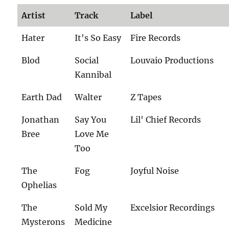
Artist
Track
Label
Hater
It's So Easy
Fire Records
Blod
Social
Louvaio Productions
Kannibal
Earth Dad
Walter
Z Tapes
Jonathan
Say You
Lil' Chief Records
Bree
Love Me
Too
The
Fog
Joyful Noise
Ophelias
The
Sold My
Excelsior Recordings
Mysterons
Medicine