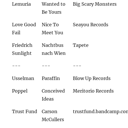
Lemuria
Wanted to
Big Scary Monsters
Be Yours
Love Good
Nice To
Seayou Records
Fail
Meet You
Friedrich
Nachtbus
Tapete
Sunlight
nach Wien
---
---
---
Usselman
Paraffin
Blow Up Records
Poppel
Conceived
Meritorio Records
Ideas
Trust Fund
Carson
trustfund.bandcamp.co
McCullers