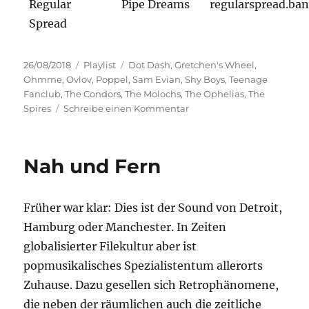
Regular
Pipe Dreams
regularspread.b
Spread
Veröffentlicht
Kategorien
Schlagwörter
26/08/2018
Playlist
Dot Dash
,
Gretchen's Wheel
,
am
Ohmme
,
Ovlov
,
Poppel
,
Sam Evian
,
Shy Boys
,
Teenage
Fanclub
,
The Condors
,
The Molochs
,
The Ophelias
,
The
zu
Spires
Schreibe einen Kommentar
The
Power
Of
Nah und Fern
Pop
Früher war klar: Dies ist der Sound von Detroit,
Hamburg oder Manchester. In Zeiten
globalisierter Filekultur aber ist
popmusikalisches Spezialistentum allerorts
Zuhause. Dazu gesellen sich Retrophänomene,
die neben der räumlichen auch die zeitliche