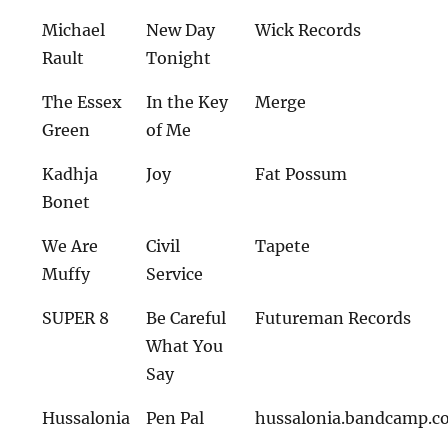
Michael
New Day
Wick Records
Rault
Tonight
The Essex
In the Key
Merge
Green
of Me
Kadhja
Joy
Fat Possum
Bonet
We Are
Civil
Tapete
Muffy
Service
SUPER 8
Be Careful
Futureman Records
What You
Say
Hussalonia
Pen Pal
hussalonia.bandcamp.