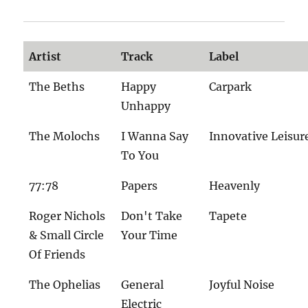
Artist
Track
Label
The Beths
Happy
Carpark
Unhappy
The Molochs
I Wanna Say
Innovative Leisur
To You
77:78
Papers
Heavenly
Roger Nichols
Don't Take
Tapete
& Small Circle
Your Time
Of Friends
The Ophelias
General
Joyful Noise
Electric