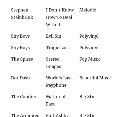
Stephen
I Don't Know
Melodic
Steinbrink
How To Deal
With It
Shy Boys
Evil Sin
Polyvinyl
Shy Boys
Tragic Loss
Polyvinyl
The Spires
Stereo
Fop Music
Images
Dot Dash
World's Last
Beautiful Music
Payphone
The Condors
Matter of
Big Stir
Fact
The Armoires
Fort Ashby
Big Stir