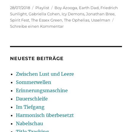
Veröffentlicht
Kategorien
Schlagwörter
28/07/2018
Playlist
Boy Azooga
,
Earth Dad
,
Friedrich
am
Sunlight
,
Gabriella Cohen
,
Icy Demons
,
Jonathan Bree
,
Spirit Fest
,
The Essex Green
,
The Ophelias
,
Usselman
zu
Schreibe einen Kommentar
Nah
und
Fern
NEUESTE BEITRÄGE
Zwischen Lust und Leere
Sommerwellen
Erinnerungsmaschine
Dauerschleife
Im Tiefgang
Harmonisch überbesetzt
Nabelschau
Title Tracking