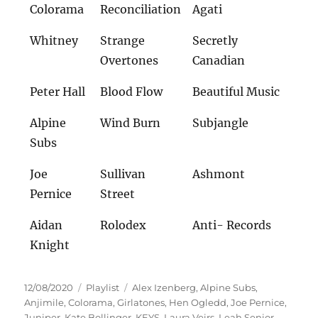
Colorama
Reconciliation
Agati
Whitney
Strange
Secretly
Overtones
Canadian
Peter Hall
Blood Flow
Beautiful Music
Alpine
Wind Burn
Subjangle
Subs
Joe
Sullivan
Ashmont
Pernice
Street
Aidan
Rolodex
Anti- Records
Knight
Veröffentlicht
Kategorien
Schlagwörter
12/08/2020
Playlist
Alex Izenberg
,
Alpine Subs
,
am
Anjimile
,
Colorama
,
Girlatones
,
Hen Ogledd
,
Joe Pernice
,
Juniper
,
Kate Bollinger
,
KEYS
,
Laura Veirs
,
Leah Senior
,