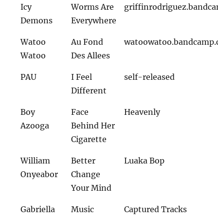
Icy
Worms Are
griffinrodriguez.bandc
Demons
Everywhere
Watoo
Au Fond
watoowatoo.bandcamp
Watoo
Des Allees
PAU
I Feel
self-released
Different
Boy
Face
Heavenly
Azooga
Behind Her
Cigarette
William
Better
Luaka Bop
Onyeabor
Change
Your Mind
Gabriella
Music
Captured Tracks