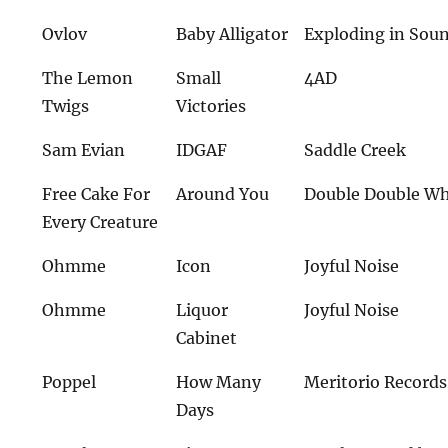
Ovlov
Baby Alligator
Exploding in Sou
The Lemon
Small
4AD
Twigs
Victories
Sam Evian
IDGAF
Saddle Creek
Free Cake For
Around You
Double Double 
Every Creature
Ohmme
Icon
Joyful Noise
Ohmme
Liquor
Joyful Noise
Cabinet
Poppel
How Many
Meritorio Records
Days