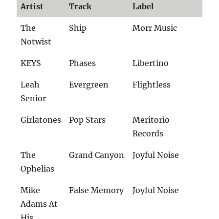
Artist
Track
Label
The
Ship
Morr Music
Notwist
KEYS
Phases
Libertino
Leah
Evergreen
Flightless
Senior
Girlatones
Pop Stars
Meritorio
Records
The
Grand Canyon
Joyful Noise
Ophelias
Mike
False Memory
Joyful Noise
Adams At
His