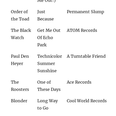
Me Out!)
Order of
Just
Permanent Slump
the Toad
Because
The Black
Get Me Out
ATOM Records
Watch
Of Echo
Park
Paul Den
Technicolor
A Turntable Friend
Heyer
Summer
Sunshine
The
One of
Ace Records
Roosters
These Days
Blonder
Long Way
Cool World Records
to Go