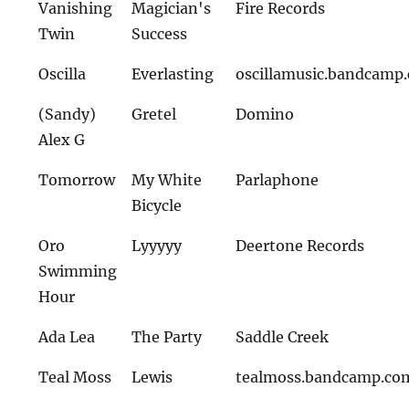
Vanishing
Magician's
Fire Records
Twin
Success
Oscilla
Everlasting
oscillamusic.bandcamp
(Sandy)
Gretel
Domino
Alex G
Tomorrow
My White
Parlaphone
Bicycle
Oro
Lyyyyy
Deertone Records
Swimming
Hour
Ada Lea
The Party
Saddle Creek
Teal Moss
Lewis
tealmoss.bandcamp.co