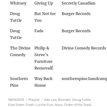
Whitney
Giving Up
Secretly Canadian
Doug
But Not for
Burger Records
Tuttle
You
Doug
Fade
Burger Records
Tuttle
The Divine
Philip &
Divine Comedy Records
Comedy
Steve's
Furniture
RemovalÉ
Southern
Way Back
southernpine.bandcam
Pine
Home
Veröffentlicht
Kategorien
Schlagwörter
18/06/2019
Playlist
Ada Lea
,
Blonder
,
Doug Tuttle
,
am
East Sister
,
Froth
,
Lucille Furs
,
Nazz
,
Order of the Toad
,