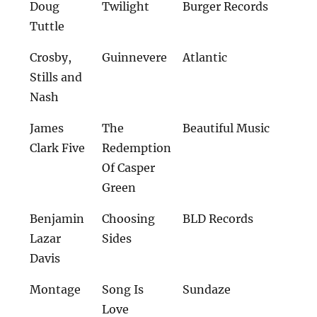
Doug
Twilight
Burger Records
Tuttle
Crosby,
Guinnevere
Atlantic
Stills and
Nash
James
The
Beautiful Music
Clark Five
Redemption
Of Casper
Green
Benjamin
Choosing
BLD Records
Lazar
Sides
Davis
Montage
Song Is
Sundaze
Love