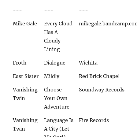
---
---
---
Mike Gale
Every Cloud
mikegale.bandcamp.co
Has A
Cloudy
Lining
Froth
Dialogue
Wichita
East Sister
Mildly
Red Brick Chapel
Vanishing
Choose
Soundway Records
Twin
Your Own
Adventure
Vanishing
Language Is
Fire Records
Twin
A City (Let