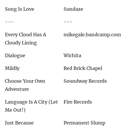
Song Is Love
Sundaze
---
---
Every Cloud Has A
mikegale.bandcamp.com
Cloudy Lining
Dialogue
Wichita
Mildly
Red Brick Chapel
Choose Your Own
Soundway Records
Adventure
Language Is A City (Let
Fire Records
Me Out!)
Just Because
Permanent Slump