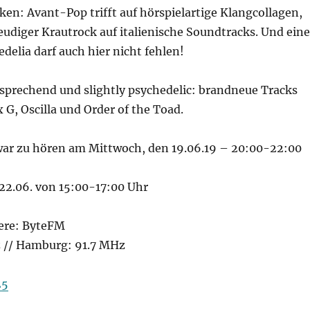
ken: Avant-Pop trifft auf hörspielartige Klangcollagen,
udiger Krautrock auf italienische Soundtracks. Und eine
edelia darf auch hier nicht fehlen!
rsprechend und slightly psychedelic: brandneue Tracks
 G, Oscilla und Order of the Toad.
ar zu hören am Mittwoch, den 19.06.19 – 20:00-22:00
22.06. von 15:00-17:00 Uhr
ere: ByteFM
z // Hamburg: 91.7 MHz
25