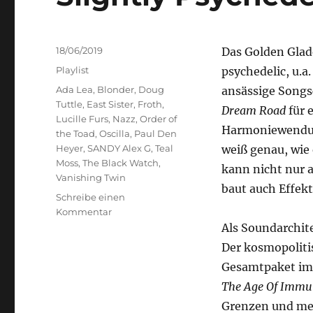
Veröffentlicht
18/06/2019
Das Golden Glade
am
Kategorien
Playlist
psychedelic, u.a
Schlagwörter
Ada Lea
,
Blonder
,
Doug
ansässige Songs
Tuttle
,
East Sister
,
Froth
,
Dream Road
für 
Lucille Furs
,
Nazz
,
Order of
Harmoniewendun
the Toad
,
Oscilla
,
Paul Den
Heyer
,
SANDY Alex G
,
Teal
weiß genau, wie
Moss
,
The Black Watch
,
kann nicht nur 
Vanishing Twin
baut auch Effekt
Schreibe einen
zu
Kommentar
Slightly
Als Soundarchit
Psychedelic
Der kosmopoliti
Gesamtpaket im 
The Age Of Immu
Grenzen und meh