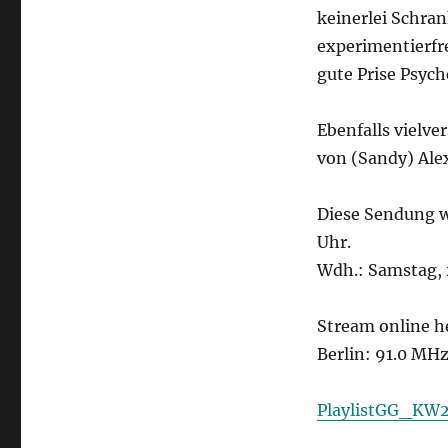
keinerlei Schran
experimentierfre
gute Prise Psych
Ebenfalls vielve
von (Sandy) Alex
Diese Sendung w
Uhr.
Wdh.: Samstag, 
Stream online h
Berlin: 91.0 MH
PlaylistGG_KW