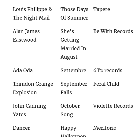
Louis Philippe &
Those Days
Tapete
The Night Mail
Of Summer
Alan James
She's
Be With Records
Eastwood
Getting
Married In
August
Ada Oda
Settembre
6T2 records
Trimdon Grange
September
Feral Child
Explosion
Falls
John Canning
October
Violette Records
Yates
Song
Dancer
Happy
Meritorio
Halloween