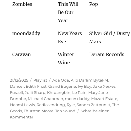
Zombies
This Will
Pop
Be Our
Year
moondaddy
New Years
Silver Girl / Dusty
Eve
Mars
Caravan
Winter
Deram Records
Wine
Veröffentlicht
Kategorien
Schlagwörter
21/12/2025
Playlist
Ada Oda
,
Allo Darlin'
,
ByteFM
,
am
Dancer
,
Edith Frost
,
Grand Eugene
,
Ivy Boy
,
Jake Xerxes
Fussell
,
Julii Sharp
,
Khruangbin
,
Le Pain
,
Mary Jane
Dunphe
,
Michael Chapman
,
moon daddy
,
Mozart Estate
,
Naomi Lewis
,
Radiosendung
,
Ryle
,
Sandra Zettpunkt
,
The
Goods
,
Thurston Moore
,
Top Sound
Schreibe einen
zu
Kommentar
Musik
rund