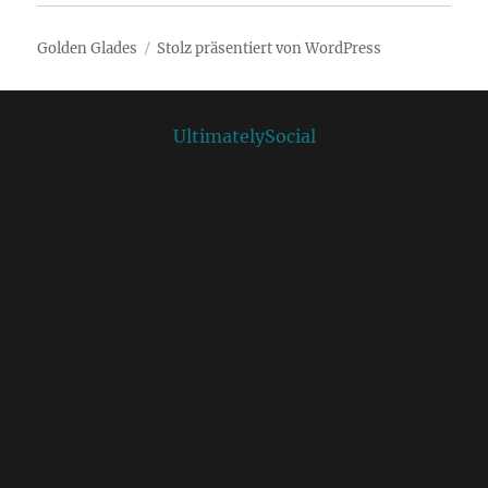
Golden Glades
Stolz präsentiert von WordPress
Social media & sharing icons powered by
UltimatelySocial