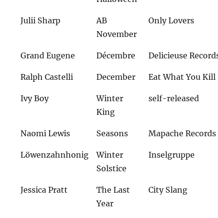
Julii Sharp
AB
Only Lovers
November
Grand Eugene
Décembre
Delicieuse Record
Ralph Castelli
December
Eat What You Kill
Ivy Boy
Winter
self-released
King
Naomi Lewis
Seasons
Mapache Records
Löwenzahnhonig
Winter
Inselgruppe
Solstice
Jessica Pratt
The Last
City Slang
Year