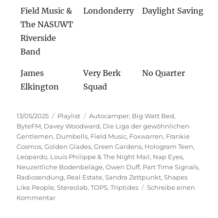
Field Music &
Londonderry
Daylight Saving
The NASUWT
Riverside
Band
James
Very Berk
No Quarter
Elkington
Squad
Veröffentlicht
Kategorien
Schlagwörter
13/05/2025
Playlist
Autocamper
,
Big Watt Bed
,
am
ByteFM
,
Davey Woodward
,
Die Liga der gewöhnlichen
Gentlemen
,
Dumbells
,
Field Music
,
Foxwarren
,
Frankie
Cosmos
,
Golden Glades
,
Green Gardens
,
Hologram Teen
,
Leopardo
,
Louis Philippe & The Night Mail
,
Nap Eyes
,
Neuzeitliche Bodenbeläge
,
Owen Duff
,
Part Time Signals
,
Radiosendung
,
Real Estate
,
Sandra Zettpunkt
,
Shapes
Like People
,
Stereolab
,
TOPS
,
Triptides
Schreibe einen
zu
Kommentar
Suture