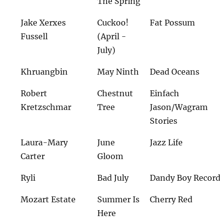
The Spring
Jake Xerxes
Cuckoo!
Fat Possum
Fussell
(April -
July)
Khruangbin
May Ninth
Dead Oceans
Robert
Chestnut
Einfach
Kretzschmar
Tree
Jason/Wagram
Stories
Laura-Mary
June
Jazz Life
Carter
Gloom
Ryli
Bad July
Dandy Boy Recor
Mozart Estate
Summer Is
Cherry Red
Here