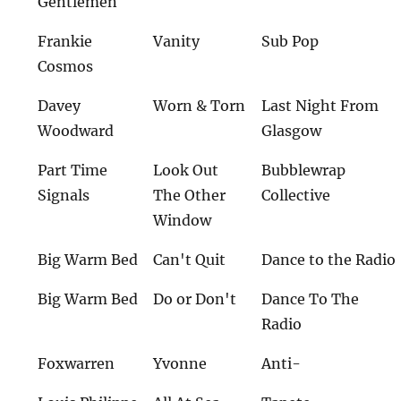
Gentlemen
Frankie
Vanity
Sub Pop
Cosmos
Davey
Worn & Torn
Last Night From
Woodward
Glasgow
Part Time
Look Out
Bubblewrap
Signals
The Other
Collective
Window
Big Warm Bed
Can't Quit
Dance to the Radio
Big Warm Bed
Do or Don't
Dance To The
Radio
Foxwarren
Yvonne
Anti-