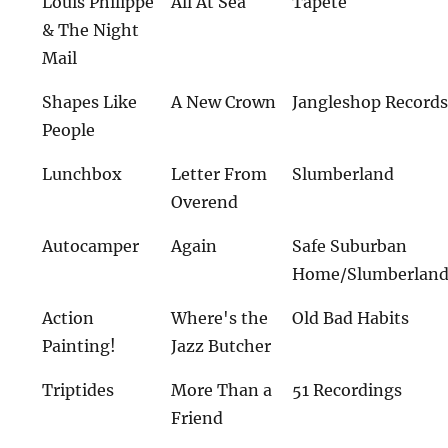
Louis Philippe
All At Sea
Tapete
& The Night
Mail
Shapes Like
A New Crown
Jangleshop Record
People
Lunchbox
Letter From
Slumberland
Overend
Autocamper
Again
Safe Suburban
Home/Slumberlan
Action
Where's the
Old Bad Habits
Painting!
Jazz Butcher
Triptides
More Than a
51 Recordings
Friend