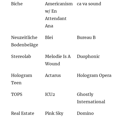
Biche
Americanism
ca va sound
w/ En
Attendant
Ana
Neuzeitliche
Blei
Bureau B
Bodenbeläge
Stereolab
Melodie Is A
Duophonic
Wound
Hologram
Actarus
Hologram Opera
Teen
TOPS
ICU2
Ghostly
International
Real Estate
Pink Sky
Domino