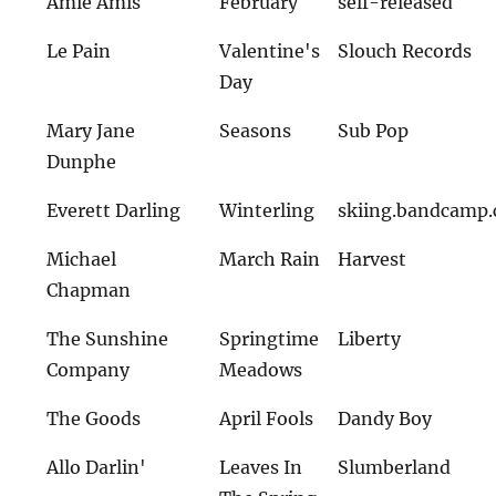
Amie Amis
February
self-released
Le Pain
Valentine's
Slouch Records
Day
Mary Jane
Seasons
Sub Pop
Dunphe
Everett Darling
Winterling
skiing.bandcamp
Michael
March Rain
Harvest
Chapman
The Sunshine
Springtime
Liberty
Company
Meadows
The Goods
April Fools
Dandy Boy
Allo Darlin'
Leaves In
Slumberland