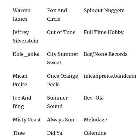
Warren
Fox And
Spinout Nuggets
James
Circle
Jeffrey
Out of Tune
Full Time Hobby
Silverstein
Kole_anka
City Summer
Bar/None Records
Sweat
Micah
Once Orange
micahpreite.bandca
Preite
Peels
Joe And
Summer
Rev-Ola
Bing
Sound
Misty Coast
Always Sun
Melodaze
Thee
Did Ya
Colemine