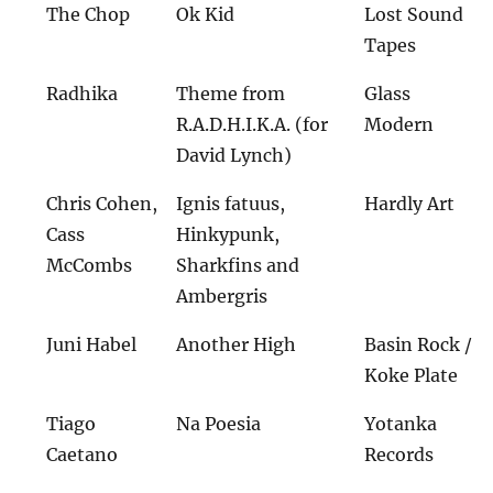
The Chop
Ok Kid
Lost Sound
Tapes
Radhika
Theme from
Glass
R.A.D.H.I.K.A. (for
Modern
David Lynch)
Chris Cohen,
Ignis fatuus,
Hardly Art
Cass
Hinkypunk,
McCombs
Sharkfins and
Ambergris
Juni Habel
Another High
Basin Rock /
Koke Plate
Tiago
Na Poesia
Yotanka
Caetano
Records