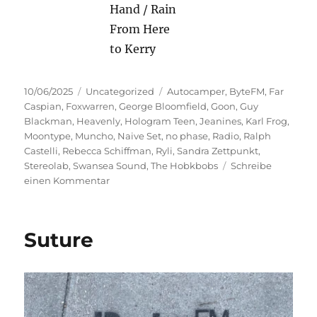
Hand / Rain
From Here
to Kerry
Veröffentlicht
Kategorien
Schlagwörter
10/06/2025
Uncategorized
Autocamper
,
ByteFM
,
Far
am
Caspian
,
Foxwarren
,
George Bloomfield
,
Goon
,
Guy
Blackman
,
Heavenly
,
Hologram Teen
,
Jeanines
,
Karl Frog
,
Moontype
,
Muncho
,
Naive Set
,
no phase
,
Radio
,
Ralph
Castelli
,
Rebecca Schiffman
,
Ryli
,
Sandra Zettpunkt
,
Stereolab
,
Swansea Sound
,
The Hobkbobs
Schreibe
zu
einen Kommentar
Im
Zweifel
Tanzen
Suture