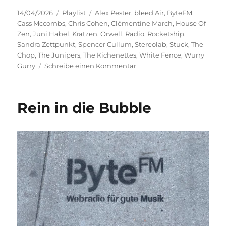
Veröffentlicht
Kategorien
Schlagwörter
14/04/2026
Playlist
Alex Pester
,
bleed Air
,
ByteFM
,
am
Cass Mccombs
,
Chris Cohen
,
Clémentine March
,
House Of
Zen
,
Juni Habel
,
Kratzen
,
Orwell
,
Radio
,
Rocketship
,
Sandra Zettpunkt
,
Spencer Cullum
,
Stereolab
,
Stuck
,
The
Chop
,
The Junipers
,
The Kichenettes
,
White Fence
,
Wurry
zu
Gurry
Schreibe einen Kommentar
Im
Offbeat
zu
Rein in die Bubble
Hause