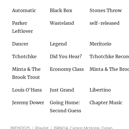
Automatic
Black Box
Stones Throw
Parker
Wasteland
self-released
Leftlover
Dancer
Legend
Meritorio
Tchotchke
Did You Hear?
Tchotchke Recor
Minta & The
Economy Class
Minta & The Bro
Brook Trout
Louis O'Hara
Just Grand
Libertino
Jeremy Dower
Going Home:
Chapter Music
Second Guess
Veröffentlicht
Kategorien
Schlagwörter
28/09/2025
Playlist
BRNDA
,
Carson McHone
,
Dylan