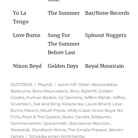
Yo La
The Summer
Bar/None Records
Tengo
Love Burns
Song For
Spinout Nuggets
The Summer
Before Last
Nixon Boyd
Golden Days
Royal Mountain
Veröffentlicht
Kategorien
Schlagwörter
20/07/2026
Playlist
Aaron MF Olson
,
Abracadabra
,
am
Bedouine
,
Boris Maurussane
,
Bory
,
ByteFM
,
Golden
Glades
,
Human Barbie
,
Icy Demons
,
Jeffers Waldo
,
Jeffrey
Silverstein
,
Joe And Bing
,
Koleżanka
,
Laure Briard
,
Love
Burns
,
Mauno
,
Micah Preite
,
Misty Coast
,
Nixon Boyd
,
No
Frills
,
Pearl & The Oysters
,
Radio
,
Sandra Zettpunkt
,
Sommerwellen
,
Spacemoth
,
Starcleaner Reunion
,
Stereolab
,
Styrofoam Winos
,
The Simple Present
,
Warren
zu
James
Schreibe einen Kommentar