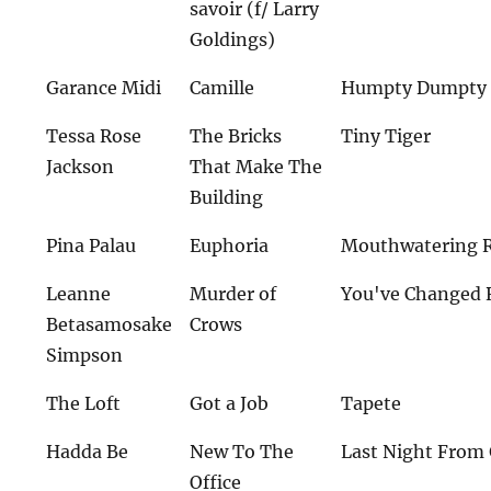
savoir (f/ Larry
Goldings)
Garance Midi
Camille
Humpty Dumpty 
Tessa Rose
The Bricks
Tiny Tiger
Jackson
That Make The
Building
Pina Palau
Euphoria
Mouthwatering 
Leanne
Murder of
You've Changed 
Betasamosake
Crows
Simpson
The Loft
Got a Job
Tapete
Hadda Be
New To The
Last Night From
Office