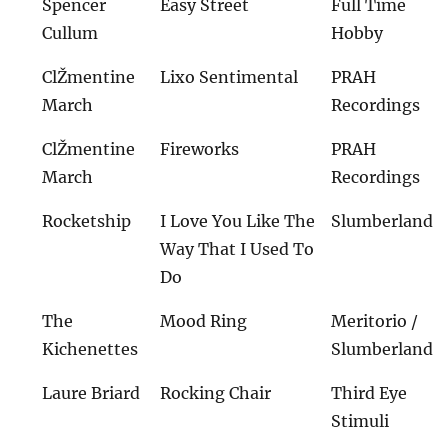
Spencer
Easy Street
Full Time
Cullum
Hobby
ClŽmentine
Lixo Sentimental
PRAH
March
Recordings
ClŽmentine
Fireworks
PRAH
March
Recordings
Rocketship
I Love You Like The
Slumberland
Way That I Used To
Do
The
Mood Ring
Meritorio /
Kichenettes
Slumberland
Laure Briard
Rocking Chair
Third Eye
Stimuli