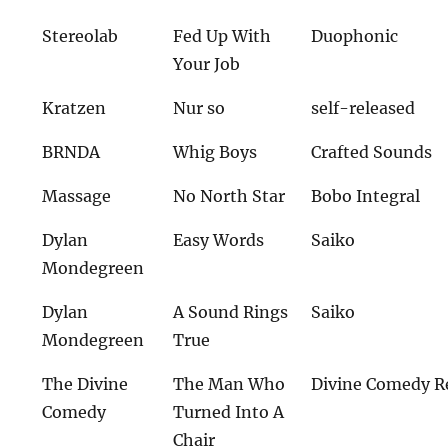
Stereolab
Fed Up With
Duophonic
Your Job
Kratzen
Nur so
self-released
BRNDA
Whig Boys
Crafted Sounds
Massage
No North Star
Bobo Integral
Dylan
Easy Words
Saiko
Mondegreen
Dylan
A Sound Rings
Saiko
Mondegreen
True
The Divine
The Man Who
Divine Comedy R
Comedy
Turned Into A
Chair