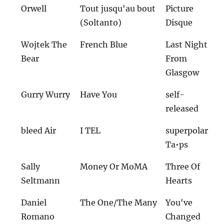
Orwell
Tout jusqu'au bout
Picture
(Soltanto)
Disque
Wojtek The
French Blue
Last Night
Bear
From
Glasgow
Gurry Wurry
Have You
self-
released
bleed Air
I TEL
superpolar
Ta•ps
Sally
Money Or MoMA
Three Of
Seltmann
Hearts
Daniel
The One/The Many
You've
Romano
Changed