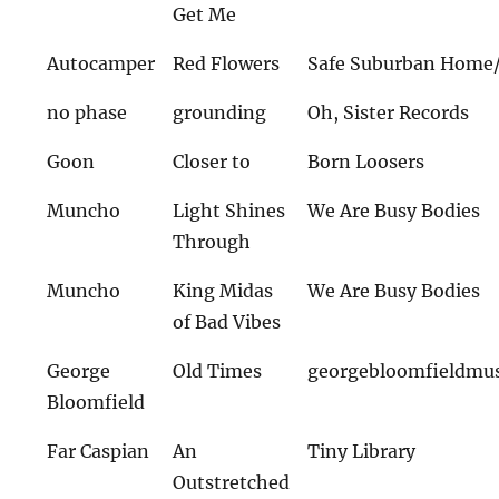
Get Me
Autocamper
Red Flowers
Safe Suburban Home
no phase
grounding
Oh, Sister Records
Goon
Closer to
Born Loosers
Muncho
Light Shines
We Are Busy Bodies
Through
Muncho
King Midas
We Are Busy Bodies
of Bad Vibes
George
Old Times
georgebloomfieldmu
Bloomfield
Far Caspian
An
Tiny Library
Outstretched