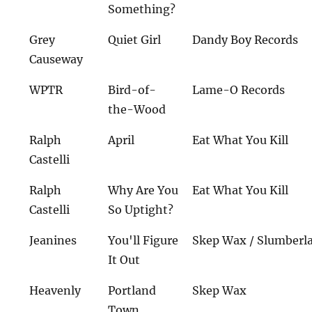
Something?
Grey
Quiet Girl
Dandy Boy Records
Causeway
WPTR
Bird-of-
Lame-O Records
the-Wood
Ralph
April
Eat What You Kill
Castelli
Ralph
Why Are You
Eat What You Kill
Castelli
So Uptight?
Jeanines
You'll Figure
Skep Wax / Slumberl
It Out
Heavenly
Portland
Skep Wax
Town