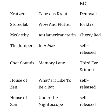
Rec.
Kratzen
Tanz das Kraut
Denovali
Stereolab
Wow And Flutter
Elektra
McCarthy
Antiamericancretin
Cherry Red
The Junipers
In A Maze
self-
released
Chet Sounds
Memory Lane
Third Eye
Stimuli
House of
What's it Like To
self-
Zen
Be a Bat
released
House of
Under the
self-
Zen
Nightoscope
released