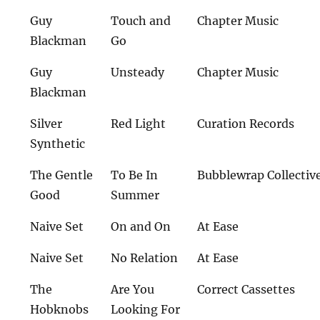
Guy
Touch and
Chapter Music
Blackman
Go
Guy
Unsteady
Chapter Music
Blackman
Silver
Red Light
Curation Records
Synthetic
The Gentle
To Be In
Bubblewrap Collectiv
Good
Summer
Naive Set
On and On
At Ease
Naive Set
No Relation
At Ease
The
Are You
Correct Cassettes
Hobknobs
Looking For