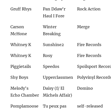
Gruff Rhys
Pan Ddaw'r
Rock Action
Haul I Fore
Carson
Winter
Merge
McHone
Breaking
Whitney K
Sunshine2
Fire Records
Whitney K
Rosy
Fire Records
Piggietails
Speedos
Spoilsport Recor
Shy Boys
Upperclassmen
Polyvinyl Record
Melody's
Daisy (f/ El
Domino
Echo Chamber
Michels Affair)
Pomplamoose
Tu peux pas
self-released