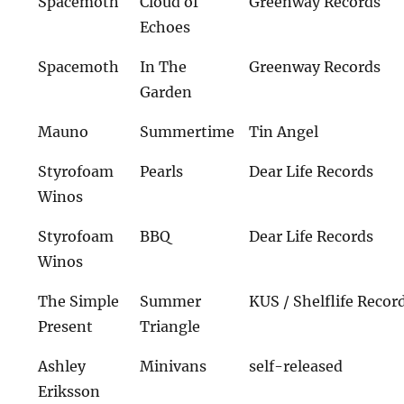
Spacemoth
Cloud of
Greenway Records
Echoes
Spacemoth
In The
Greenway Records
Garden
Mauno
Summertime
Tin Angel
Styrofoam
Pearls
Dear Life Records
Winos
Styrofoam
BBQ
Dear Life Records
Winos
The Simple
Summer
KUS / Shelflife Recor
Present
Triangle
Ashley
Minivans
self-released
Eriksson