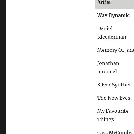
Artist
Way Dynamic
Daniel
Kleederman
Memory Of Jan
Jonathan
Jeremiah
Silver Syntheti
The New Eves
My Favourite
Things
Cass McCombs