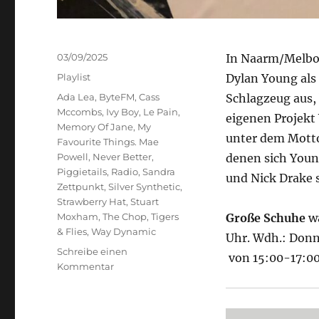
Veröffentlicht
03/09/2025
In Naarm/Melbou
am
Kategorien
Playlist
Dylan Young als 
Schlagwörter
Ada Lea
,
ByteFM
,
Cass
Schlagzeug aus, 
Mccombs
,
Ivy Boy
,
Le Pain
,
eigenen Projekt
Memory Of Jane
,
My
unter dem Motto
Favourite Things. Mae
Powell
,
Never Better
,
denen sich Young
Piggietails
,
Radio
,
Sandra
und Nick Drake 
Zettpunkt
,
Silver Synthetic
,
Strawberry Hat
,
Stuart
Moxham
,
The Chop
,
Tigers
Große Schuhe
wa
& Flies
,
Way Dynamic
Uhr. Wdh.: Donn
Schreibe einen
von 15:00-17:0
zu
Kommentar
Große
Schuhe