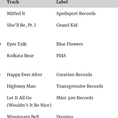
Track
Label
Miffed It
Spoilsport Records
She'll Be, Pt. I
Grand Kid
e
Eyes Talk
Blue Flowers
Kolkata Bear
PIAS
c
Happy Ever After
Curation Records
Highway Man
Transgressive Records
Let It All Go
Mint 400 Records
(Wouldn't It Be Nice)
Missionary Bell
Domino