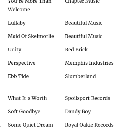
You're More Than
Chapter Music
Welcome
Lullaby
Beautiful Music
Maid Of Skelmorlie
Beautiful Music
Unity
Red Brick
Perspective
Memphis Industries
Ebb Tide
Slumberland
What It's Worth
Spoilsport Records
Soft Goodbye
Dandy Boy
m
Some Quiet Dream
Royal Oakie Records