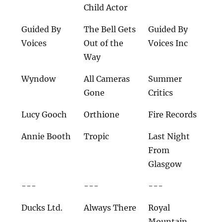
Child Actor
Guided By
The Bell Gets
Guided By
Voices
Out of the
Voices Inc
Way
Wyndow
All Cameras
Summer
Gone
Critics
Lucy Gooch
Orthione
Fire Records
Annie Booth
Tropic
Last Night
From
Glasgow
---
---
---
Ducks Ltd.
Always There
Royal
Mountain