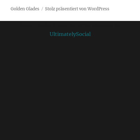
Golden Glades
Stolz präsentiert von WordPress
Social media & sharing icons powered by
UltimatelySocial