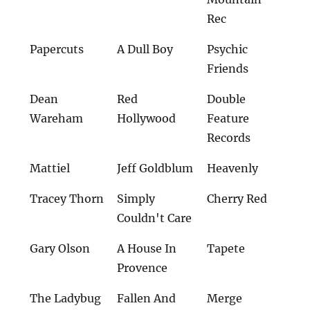
Rec
Papercuts
A Dull Boy
Psychic
Friends
Dean
Red
Double
Wareham
Hollywood
Feature
Records
Mattiel
Jeff Goldblum
Heavenly
Tracey Thorn
Simply
Cherry Red
Couldn't Care
Gary Olson
A House In
Tapete
Provence
The Ladybug
Fallen And
Merge