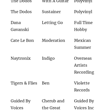
The Dodos
With A Guitar
Polyvinyl
The Dodos
Sustainer
Polyvinyl
Dana
Letting Go
Full Time
Gavanski
Hobby
Cate Le Bon
Moderation
Mexican
Summer
Naytronix
Indigo
Overseas
Artists
Recording
Tigers & Flies
Ben
Violette
Records
Guided By
Cherub and
Guided By
Voices
the Great
Voices Inc