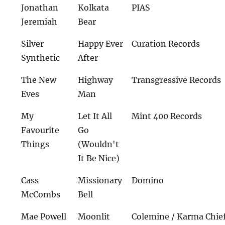
Jonathan
Kolkata
PIAS
Jeremiah
Bear
Silver
Happy Ever
Curation Records
Synthetic
After
The New
Highway
Transgressive Records
Eves
Man
My
Let It All
Mint 400 Records
Favourite
Go
Things
(Wouldn't
It Be Nice)
Cass
Missionary
Domino
McCombs
Bell
Mae Powell
Moonlit
Colemine / Karma Chie