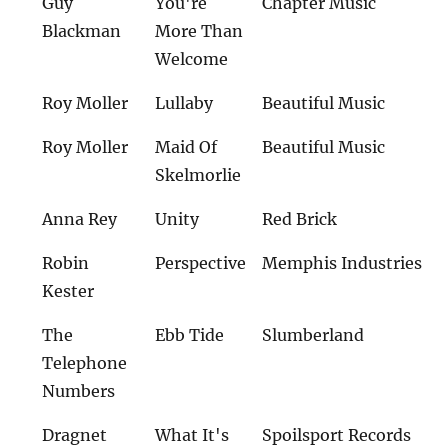
Guy
You're
Chapter Music
Blackman
More Than
Welcome
Roy Moller
Lullaby
Beautiful Music
Roy Moller
Maid Of
Beautiful Music
Skelmorlie
Anna Rey
Unity
Red Brick
Robin
Perspective
Memphis Industries
Kester
The
Ebb Tide
Slumberland
Telephone
Numbers
Dragnet
What It's
Spoilsport Records