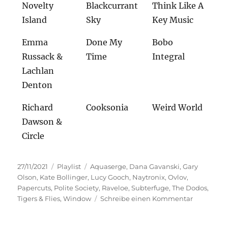
Novelty
Blackcurrant
Think Like A
Island
Sky
Key Music
Emma
Done My
Bobo
Russack &
Time
Integral
Lachlan
Denton
Richard
Cooksonia
Weird World
Dawson &
Circle
Veröffentlicht
Kategorien
Schlagwörter
27/11/2021
Playlist
Aquaserge
,
Dana Gavanski
,
Gary
am
Olson
,
Kate Bollinger
,
Lucy Gooch
,
Naytronix
,
Ovlov
,
Papercuts
,
Polite Society
,
Raveloe
,
Subterfuge
,
The Dodos
,
zu
Tigers & Flies
,
Window
Schreibe einen Kommentar
Zeitverge