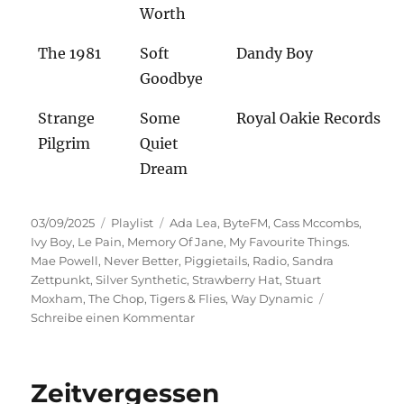
Worth
The 1981
Soft
Dandy Boy
Goodbye
Strange
Some
Royal Oakie Records
Pilgrim
Quiet
Dream
Veröffentlicht
Kategorien
Schlagwörter
03/09/2025
Playlist
Ada Lea
,
ByteFM
,
Cass Mccombs
,
am
Ivy Boy
,
Le Pain
,
Memory Of Jane
,
My Favourite Things.
Mae Powell
,
Never Better
,
Piggietails
,
Radio
,
Sandra
Zettpunkt
,
Silver Synthetic
,
Strawberry Hat
,
Stuart
Moxham
,
The Chop
,
Tigers & Flies
,
Way Dynamic
zu
Schreibe einen Kommentar
Große
Schuhe
Zeitvergessen