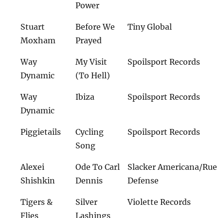
Power
Stuart
Before We
Tiny Global
Moxham
Prayed
Way
My Visit
Spoilsport Records
Dynamic
(To Hell)
Way
Ibiza
Spoilsport Records
Dynamic
Piggietails
Cycling
Spoilsport Records
Song
Alexei
Ode To Carl
Slacker Americana/Rue
Shishkin
Dennis
Defense
Tigers &
Silver
Violette Records
Flies
Lashings