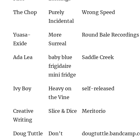
The Chop
Purely
Wrong Speed
Incidental
Yuasa-
More
Round Bale Recordings
Exide
Surreal
Ada Lea
baby blue
Saddle Creek
frigidaire
mini fridge
Ivy Boy
Heavy on
self-released
the Vine
Creative
Slice & Dice
Meritorio
Writing
Doug Tuttle
Don't
dougtuttle.bandcamp.