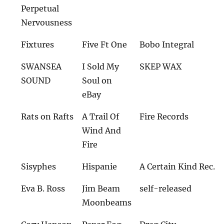
Perpetual
Nervousness
Fixtures
Five Ft One
Bobo Integral
SWANSEA
I Sold My
SKEP WAX
SOUND
Soul on
eBay
Rats on Rafts
A Trail Of
Fire Records
Wind And
Fire
Sisyphes
Hispanie
A Certain Kind Rec.
Eva B. Ross
Jim Beam
self-released
Moonbeams