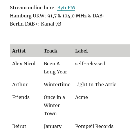
Stream online here:
ByteFM
Hamburg UKW: 91,7 & 104,0 MHz & DAB+
Berlin DAB+: Kanal 7B
Artist
Track
Label
Alex Nicol
Been A
self-released
Long Year
Arthur
Wintertime
Light In The Attic
Friends
Once in a
Acme
Winter
Town
Beirut
January
Pompeii Records