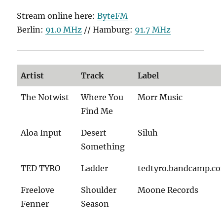
Stream online here:
ByteFM
Berlin:
91.0 MHz
// Hamburg:
91.7 MHz
Artist
Track
Label
The Notwist
Where You
Morr Music
Find Me
Aloa Input
Desert
Siluh
Something
TED TYRO
Ladder
tedtyro.bandcamp.c
Freelove
Shoulder
Moone Records
Fenner
Season