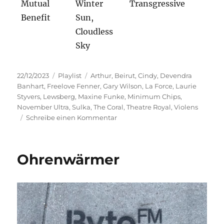
Mutual
Winter
Transgressive
Benefit
Sun,
Cloudless
Sky
Veröffentlicht
Kategorien
Schlagwörter
22/12/2023
Playlist
Arthur
,
Beirut
,
Cindy
,
Devendra
am
Banhart
,
Freelove Fenner
,
Gary Wilson
,
La Force
,
Laurie
Styvers
,
Lewsberg
,
Maxine Funke
,
Minimum Chips
,
November Ultra
,
Sulka
,
The Coral
,
Theatre Royal
,
Violens
zu
Schreibe einen Kommentar
Musik
rund
ums
Ohrenwärmer
Jahr