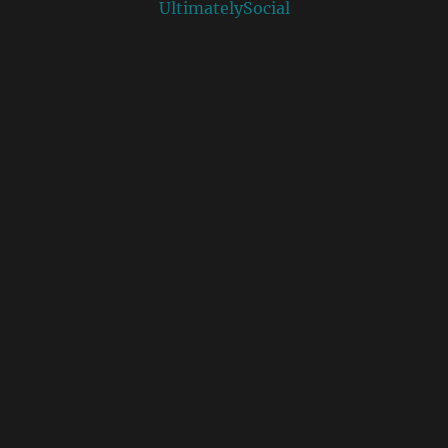
UltimatelySocial