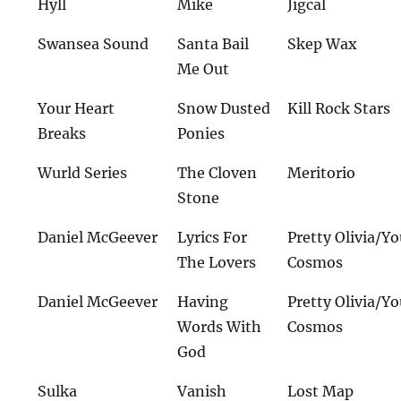
Hyll
Mike
Jigcal
Swansea Sound
Santa Bail
Skep Wax
Me Out
Your Heart
Snow Dusted
Kill Rock Stars
Breaks
Ponies
Wurld Series
The Cloven
Meritorio
Stone
Daniel McGeever
Lyrics For
Pretty Olivia/Y
The Lovers
Cosmos
Daniel McGeever
Having
Pretty Olivia/Y
Words With
Cosmos
God
Sulka
Vanish
Lost Map