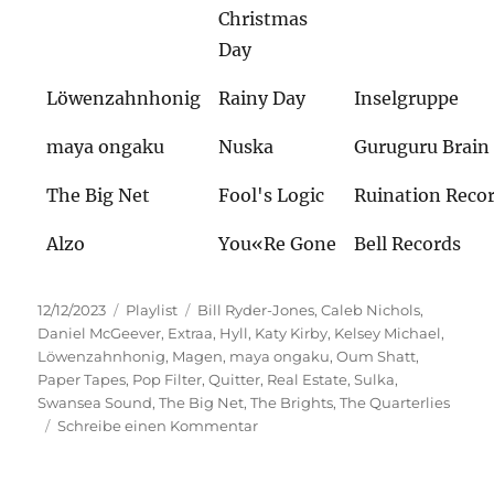
Christmas
Day
Löwenzahnhonig
Rainy Day
Inselgruppe
maya ongaku
Nuska
Guruguru Brain
The Big Net
Fool's Logic
Ruination Recor
Alzo
You«Re Gone
Bell Records
Veröffentlicht
Kategorien
Schlagwörter
12/12/2023
Playlist
Bill Ryder-Jones
,
Caleb Nichols
,
am
Daniel McGeever
,
Extraa
,
Hyll
,
Katy Kirby
,
Kelsey Michael
,
Löwenzahnhonig
,
Magen
,
maya ongaku
,
Oum Shatt
,
Paper Tapes
,
Pop Filter
,
Quitter
,
Real Estate
,
Sulka
,
Swansea Sound
,
The Big Net
,
The Brights
,
The Quarterlies
zu
Schreibe einen Kommentar
Ohrenwärmer