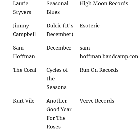
Laurie
Seasonal
High Moon Records
Styvers
Blues
Jimmy
Dulcie (It's
Esoteric
Campbell
December)
Sam
December
sam-
Hoffman
hoffman.bandcamp.co
The Coral
Cycles of
Run On Records
the
Seasons
Kurt Vile
Another
Verve Records
Good Year
For The
Roses