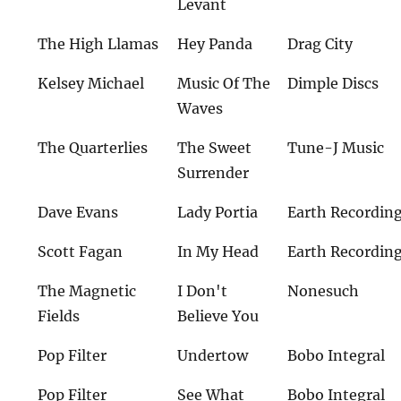
Levant
The High Llamas
Hey Panda
Drag City
Kelsey Michael
Music Of The
Dimple Discs
Waves
The Quarterlies
The Sweet
Tune-J Music
Surrender
Dave Evans
Lady Portia
Earth Recordin
Scott Fagan
In My Head
Earth Recordin
The Magnetic
I Don't
Nonesuch
Fields
Believe You
Pop Filter
Undertow
Bobo Integral
Pop Filter
See What
Bobo Integral