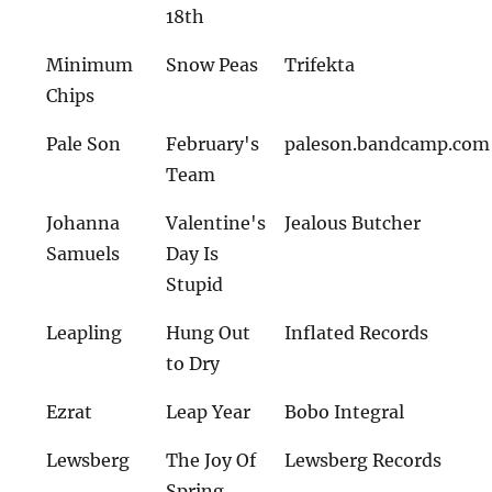
18th
Minimum
Snow Peas
Trifekta
Chips
Pale Son
February's
paleson.bandcamp.com
Team
Johanna
Valentine's
Jealous Butcher
Samuels
Day Is
Stupid
Leapling
Hung Out
Inflated Records
to Dry
Ezrat
Leap Year
Bobo Integral
Lewsberg
The Joy Of
Lewsberg Records
Spring