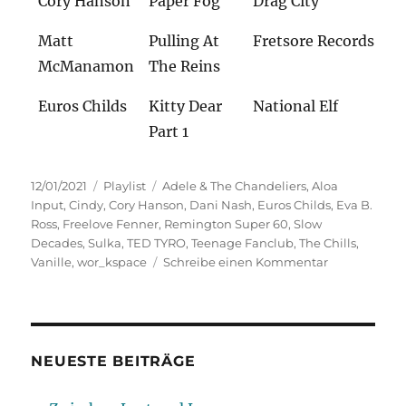
Cory Hanson
Paper Fog
Drag City
Matt
Pulling At
Fretsore Records
McManamon
The Reins
Euros Childs
Kitty Dear
National Elf
Part 1
Veröffentlicht
Kategorien
Schlagwörter
12/01/2021
Playlist
Adele & The Chandeliers
,
Aloa
am
Input
,
Cindy
,
Cory Hanson
,
Dani Nash
,
Euros Childs
,
Eva B.
Ross
,
Freelove Fenner
,
Remington Super 60
,
Slow
Decades
,
Sulka
,
TED TYRO
,
Teenage Fanclub
,
The Chills
,
zu
Vanille
,
wor_kspace
Schreibe einen Kommentar
Ausblick
2021
NEUESTE BEITRÄGE