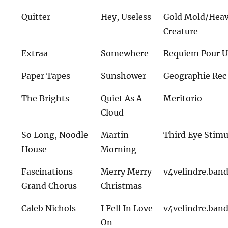
Quitter
Hey, Useless
Gold Mold/Hea
Creature
Extraa
Somewhere
Requiem Pour U
Paper Tapes
Sunshower
Geographie Rec
The Brights
Quiet As A
Meritorio
Cloud
So Long, Noodle
Martin
Third Eye Stimu
House
Morning
Fascinations
Merry Merry
v4velindre.ba
Grand Chorus
Christmas
Caleb Nichols
I Fell In Love
v4velindre.ba
On