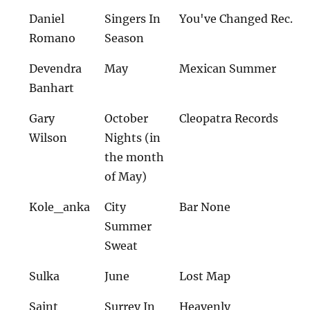
Daniel
Singers In
You've Changed Rec.
Romano
Season
Devendra
May
Mexican Summer
Banhart
Gary
October
Cleopatra Records
Wilson
Nights (in
the month
of May)
Kole_anka
City
Bar None
Summer
Sweat
Sulka
June
Lost Map
Saint
Surrey In
Heavenly