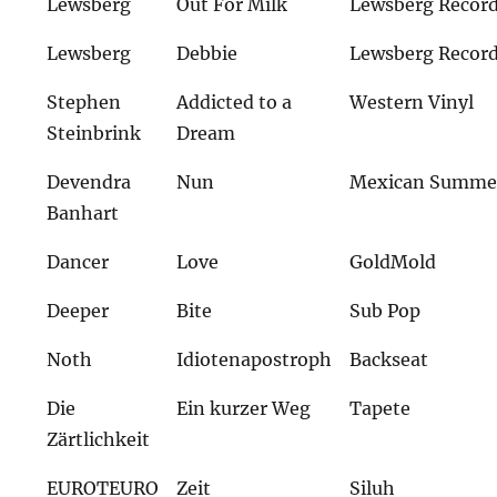
Lewsberg
Out For Milk
Lewsberg Recor
Lewsberg
Debbie
Lewsberg Recor
Stephen
Addicted to a
Western Vinyl
Steinbrink
Dream
Devendra
Nun
Mexican Summe
Banhart
Dancer
Love
GoldMold
Deeper
Bite
Sub Pop
Noth
Idiotenapostroph
Backseat
Die
Ein kurzer Weg
Tapete
Zärtlichkeit
EUROTEURO
Zeit
Siluh