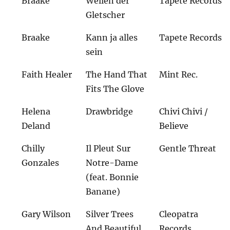
Braake
Wellen der
Tapete Records
Gletscher
Braake
Kann ja alles
Tapete Records
sein
Faith Healer
The Hand That
Mint Rec.
Fits The Glove
Helena
Drawbridge
Chivi Chivi /
Deland
Believe
Chilly
Il Pleut Sur
Gentle Threat
Gonzales
Notre-Dame
(feat. Bonnie
Banane)
Gary Wilson
Silver Trees
Cleopatra
And Beautiful
Records