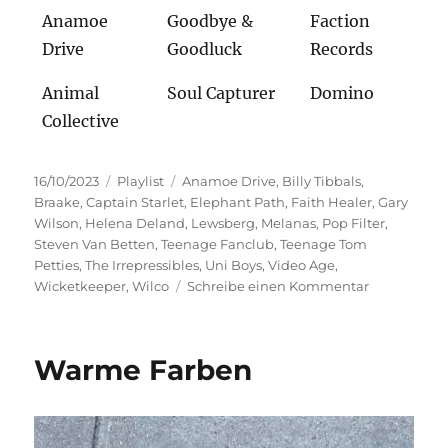
Anamoe
Goodbye &
Faction
Drive
Goodluck
Records
Animal
Soul Capturer
Domino
Collective
Veröffentlicht
Kategorien
Schlagwörter
16/10/2023
Playlist
Anamoe Drive
,
Billy Tibbals
,
am
Braake
,
Captain Starlet
,
Elephant Path
,
Faith Healer
,
Gary
Wilson
,
Helena Deland
,
Lewsberg
,
Melanas
,
Pop Filter
,
Steven Van Betten
,
Teenage Fanclub
,
Teenage Tom
Petties
,
The Irrepressibles
,
Uni Boys
,
Video Age
,
zu
Wicketkeeper
,
Wilco
Schreibe einen Kommentar
Reiche
Ernte
Warme Farben