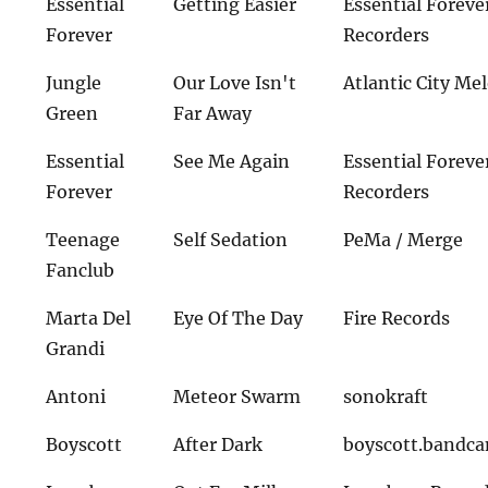
Essential
Getting Easier
Essential Foreve
Forever
Recorders
Jungle
Our Love Isn't
Atlantic City Me
Green
Far Away
Essential
See Me Again
Essential Foreve
Forever
Recorders
Teenage
Self Sedation
PeMa / Merge
Fanclub
Marta Del
Eye Of The Day
Fire Records
Grandi
Antoni
Meteor Swarm
sonokraft
Boyscott
After Dark
boyscott.bandc