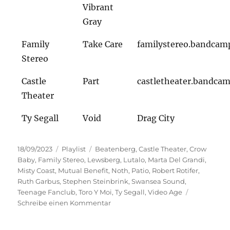
Vibrant
Gray
Family
Take Care
familystereo.bandcam
Stereo
Castle
Part
castletheater.bandca
Theater
Ty Segall
Void
Drag City
Veröffentlicht
Kategorien
Schlagwörter
18/09/2023
Playlist
Beatenberg
,
Castle Theater
,
Crow
am
Baby
,
Family Stereo
,
Lewsberg
,
Lutalo
,
Marta Del Grandi
,
Misty Coast
,
Mutual Benefit
,
Noth
,
Patio
,
Robert Rotifer
,
Ruth Garbus
,
Stephen Steinbrink
,
Swansea Sound
,
Teenage Fanclub
,
Toro Y Moi
,
Ty Segall
,
Video Age
zu
Schreibe einen Kommentar
Lieder
vom