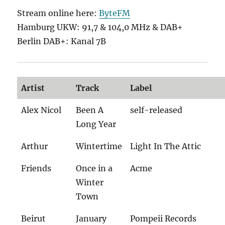
Stream online here:
ByteFM
Hamburg UKW: 91,7 & 104,0 MHz & DAB+
Berlin DAB+: Kanal 7B
Artist
Track
Label
Alex Nicol
Been A
self-released
Long Year
Arthur
Wintertime
Light In The Attic
Friends
Once in a
Acme
Winter
Town
Beirut
January
Pompeii Records