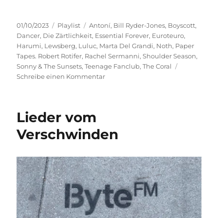
Veröffentlicht
Kategorien
Schlagwörter
01/10/2023
Playlist
Antoní
,
Bill Ryder-Jones
,
Boyscott
,
am
Dancer
,
Die Zärtlichkeit
,
Essential Forever
,
Euroteuro
,
Harumi
,
Lewsberg
,
Luluc
,
Marta Del Grandi
,
Noth
,
Paper
Tapes. Robert Rotifer
,
Rachel Sermanni
,
Shoulder Season
,
Sonny & The Sunsets
,
Teenage Fanclub
,
The Coral
zu
Schreibe einen Kommentar
Warme
Farben
Lieder vom
Verschwinden