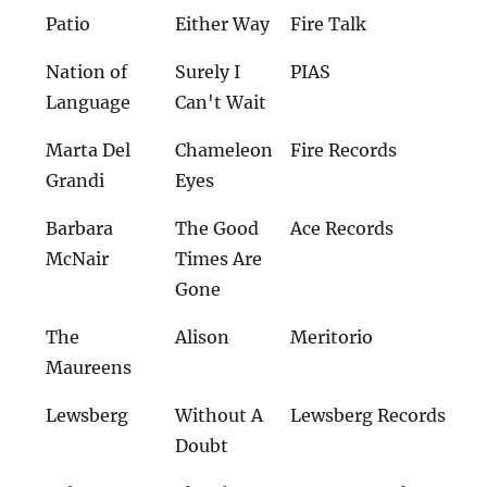
Patio
Either Way
Fire Talk
Nation of
Surely I
PIAS
Language
Can't Wait
Marta Del
Chameleon
Fire Records
Grandi
Eyes
Barbara
The Good
Ace Records
McNair
Times Are
Gone
The
Alison
Meritorio
Maureens
Lewsberg
Without A
Lewsberg Records
Doubt