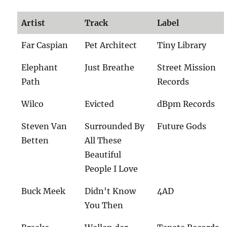
Artist
Track
Label
Far Caspian
Pet Architect
Tiny Library
Elephant
Just Breathe
Street Mission
Path
Records
Wilco
Evicted
dBpm Records
Steven Van
Surrounded By
Future Gods
Betten
All These
Beautiful
People I Love
Buck Meek
Didn't Know
4AD
You Then