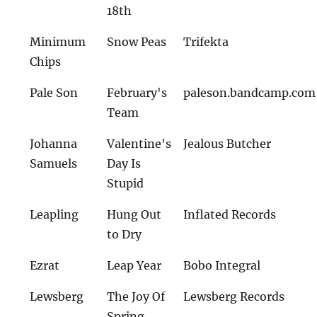
18th
Minimum
Snow Peas
Trifekta
Chips
Pale Son
February's
paleson.bandcamp.com
Team
Johanna
Valentine's
Jealous Butcher
Samuels
Day Is
Stupid
Leapling
Hung Out
Inflated Records
to Dry
Ezrat
Leap Year
Bobo Integral
Lewsberg
The Joy Of
Lewsberg Records
Spring