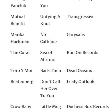
Fanclub
You
Mutual
Untying A
Transgressive
Benefit
Knot
Marika
No
Chrysalis
Hackman
Caffeine
The Coral
Sea of
Run On Records
Mirrors
Toro Y Moi
Back Then
Dead Oceans
Beatenberg
Don't Call
Leafy Outlook
Her Over
To You
Crow Baby
Little Mug
Duchess Box Records