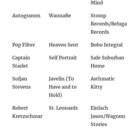
Mind
Autogramm
WannaBe
Stomp
Records/Beluga
Records
Pop Filter
Heaven Sent
Bobo Integral
Captain
Self Portrait
Safe Suburban
Starlet
Home
Sufjan
Javelin (To
Asthmatic
Stevens
Have and to
Kitty
Hold)
Robert
St. Leonards
Einfach
Kretzschmar
Jason/Wagram
Stories