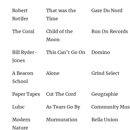
Robert
That was the
Gare Du Nord
Rotifer
Time
The Coral
Child of the
Run On Records
Moon
Bill Ryder-
This Can't Go On
Domino
Jones
A Beacon
Alone
Grind Select
School
Paper Tapes
Cut The Cord
Geographie
Luluc
As Tears Go By
Community Mus
Modern
Murmuration
Bella Union
Nature