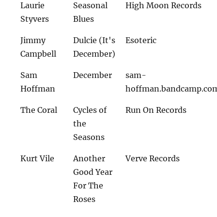
Laurie
Seasonal
High Moon Records
Styvers
Blues
Jimmy
Dulcie (It's
Esoteric
Campbell
December)
Sam
December
sam-
Hoffman
hoffman.bandcamp.co
The Coral
Cycles of
Run On Records
the
Seasons
Kurt Vile
Another
Verve Records
Good Year
For The
Roses