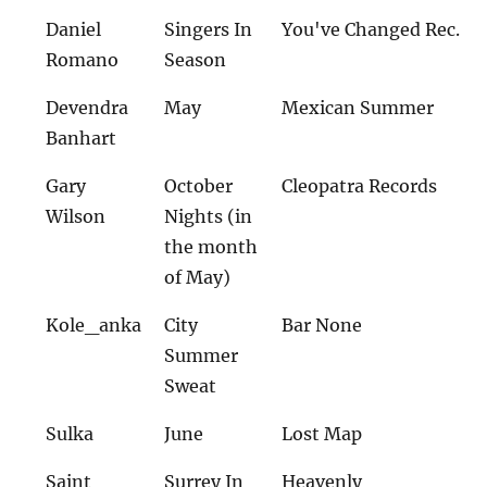
Daniel
Singers In
You've Changed Rec.
Romano
Season
Devendra
May
Mexican Summer
Banhart
Gary
October
Cleopatra Records
Wilson
Nights (in
the month
of May)
Kole_anka
City
Bar None
Summer
Sweat
Sulka
June
Lost Map
Saint
Surrey In
Heavenly