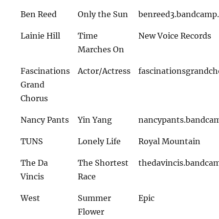
Ben Reed
Only the Sun
benreed3.bandcamp
Lainie Hill
Time
New Voice Records
Marches On
Fascinations
Actor/Actress
fascinationsgrandc
Grand
Chorus
Nancy Pants
Yin Yang
nancypants.bandca
TUNS
Lonely Life
Royal Mountain
The Da
The Shortest
thedavincis.bandca
Vincis
Race
West
Summer
Epic
Flower