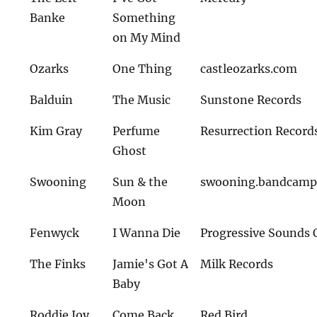
Banke
Something
on My Mind
Ozarks
One Thing
castleozarks.com
Balduin
The Music
Sunstone Records
Kim Gray
Perfume
Resurrection Record
Ghost
Swooning
Sun & the
swooning.bandcamp
Moon
Fenwyck
I Wanna Die
Progressive Sounds 
The Finks
Jamie's Got A
Milk Records
Baby
Roddie Joy
Come Back
Red Bird