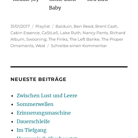
Baby
Veröffentlicht
Kategorien
Schlagwörter
31/01/2017
Playlist
Balduin
,
Ben Reed
,
Brent Cash
,
am
Cabin Essence
,
CaStLeS
,
Lake Ruth
,
Nancy Pants
,
Richard
Album
,
Swooning
,
The Finks
,
The Left Banke
,
The Proper
zu
Ornaments
,
West
Schreibe einen Kommentar
Trip
Down
Memory
Lane
NEUESTE BEITRÄGE
Zwischen Lust und Leere
Sommerwellen
Erinnerungsmaschine
Dauerschleife
Im Tiefgang