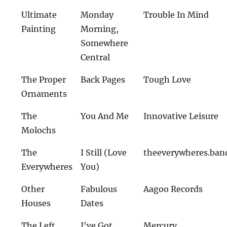
Ultimate
Monday
Trouble In Mind
Painting
Morning,
Somewhere
Central
The Proper
Back Pages
Tough Love
Ornaments
The
You And Me
Innovative Leisure
Molochs
The
I Still (Love
theeverywheres.ba
Everywheres
You)
Other
Fabulous
Aagoo Records
Houses
Dates
The Left
I've Got
Mercury