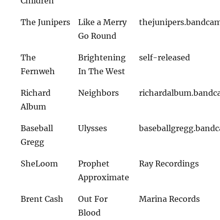
Children
The Junipers
Like a Merry
thejunipers.bandca
Go Round
The
Brightening
self-released
Fernweh
In The West
Richard
Neighbors
richardalbum.band
Album
Baseball
Ulysses
baseballgregg.band
Gregg
SheLoom
Prophet
Ray Recordings
Approximate
Brent Cash
Out For
Marina Records
Blood