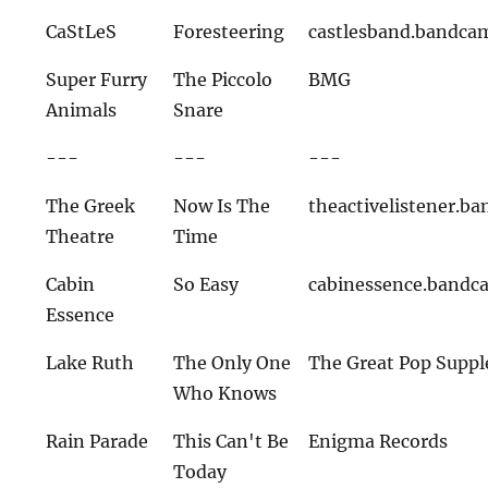
CaStLeS
Foresteering
castlesband.bandca
Super Furry
The Piccolo
BMG
Animals
Snare
---
---
---
The Greek
Now Is The
theactivelistener.
Theatre
Time
Cabin
So Easy
cabinessence.band
Essence
Lake Ruth
The Only One
The Great Pop Supp
Who Knows
Rain Parade
This Can't Be
Enigma Records
Today