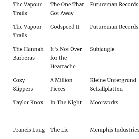
The Vapour
The One That
Futureman Records
Trails
Got Away
The Vapour
Godspeed It
Futureman Records
Trails
The Hannah
It's Not Over
Subjangle
Barberas
for the
Heartache
Cozy
A Million
Kleine Untergrund
Slippers
Pieces
Schallplatten
Taylor Knox
In The Night
Moorworks
---
---
---
Francis Lung
The Lie
Memphis Industrie