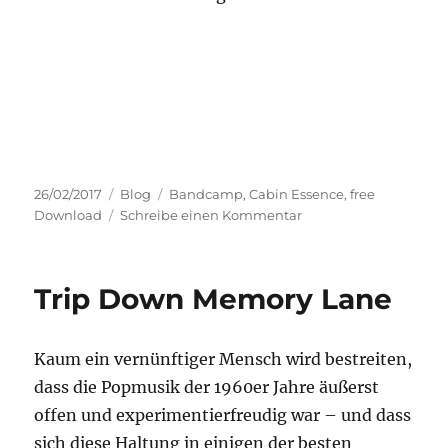
Veröffentlicht
Kategorien
Schlagwörter
26/02/2017
Blog
Bandcamp
,
Cabin Essence
,
free
am
zu
Download
Schreibe einen Kommentar
Cabin
Essence
Trip Down Memory Lane
Kaum ein vernünftiger Mensch wird bestreiten,
dass die Popmusik der 1960er Jahre äußerst
offen und experimentierfreudig war – und dass
sich diese Haltung in einigen der besten