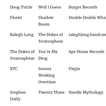
Doug Tuttle
Well I Guess
Burger Records
Florist
Shadow
Double Double W
Boom
Ralegh Long
The Dukes of
raleghlong.bandca
Stratosphear
The Dukes of
You're My
Ape House Records
Stratosphear
Drug
XTC
Senses
Virgin
Working
Overtime
Stephen
Twenty Three
Needle Mythology
Duffy