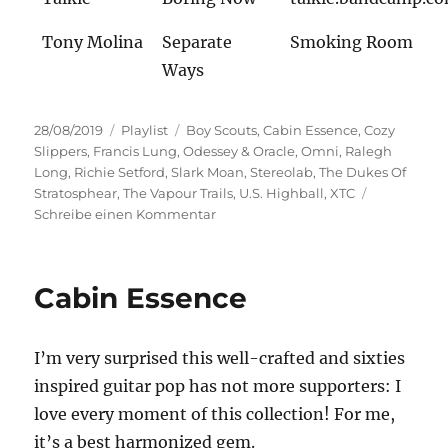
Tony Molina
Separate
Smoking Room
Ways
Veröffentlicht
Kategorien
Schlagwörter
28/08/2019
Playlist
Boy Scouts
,
Cabin Essence
,
Cozy
am
Slippers
,
Francis Lung
,
Odessey & Oracle
,
Omni
,
Ralegh
Long
,
Richie Setford
,
Slark Moan
,
Stereolab
,
The Dukes Of
Stratosphear
,
The Vapour Trails
,
U.S. Highball
,
XTC
zu
Schreibe einen Kommentar
Kleinigkeiten
Cabin Essence
I’m very surprised this well-crafted and sixties
inspired guitar pop has not more supporters: I
love every moment of this collection! For me,
it’s a best harmonized gem.