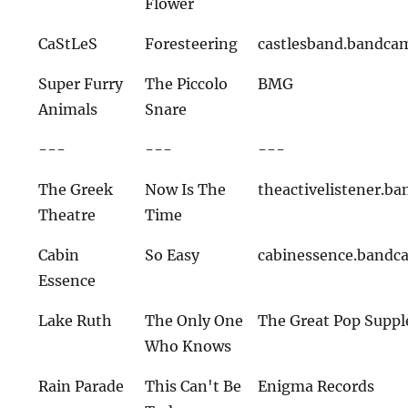
Flower
CaStLeS
Foresteering
castlesband.bandca
Super Furry
The Piccolo
BMG
Animals
Snare
---
---
---
The Greek
Now Is The
theactivelistener.
Theatre
Time
Cabin
So Easy
cabinessence.band
Essence
Lake Ruth
The Only One
The Great Pop Supp
Who Knows
Rain Parade
This Can't Be
Enigma Records