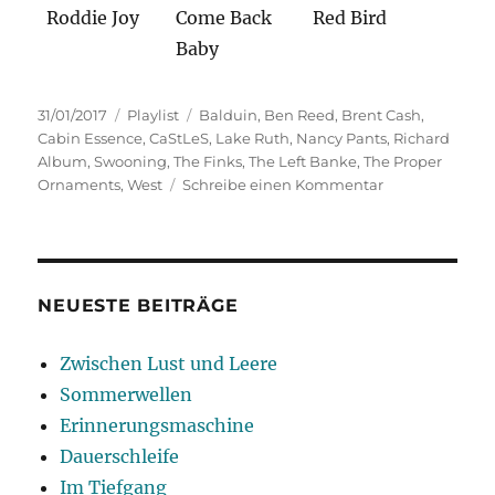
Roddie Joy
Come Back
Red Bird
Baby
Veröffentlicht
Kategorien
Schlagwörter
31/01/2017
Playlist
Balduin
,
Ben Reed
,
Brent Cash
,
am
Cabin Essence
,
CaStLeS
,
Lake Ruth
,
Nancy Pants
,
Richard
Album
,
Swooning
,
The Finks
,
The Left Banke
,
The Proper
zu
Ornaments
,
West
Schreibe einen Kommentar
Trip
Down
Memory
Lane
NEUESTE BEITRÄGE
Zwischen Lust und Leere
Sommerwellen
Erinnerungsmaschine
Dauerschleife
Im Tiefgang