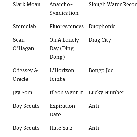
Slark Moan
Anarcho-
Slough Water Recor
Syndication
Stereolab
Fluorescences
Duophonic
Sean
On A Lonely
Drag City
O'Hagan
Day (Ding
Dong)
Odessey &
L'Horizon
Bongo Joe
Oracle
tombe
Jay Som
If You Want It
Lucky Number
Boy Scouts
Expiration
Anti
Date
Boy Scouts
Hate Ya 2
Anti