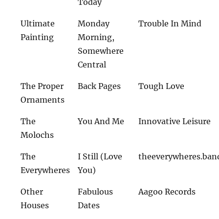
Today
Ultimate
Monday
Trouble In Mind
Painting
Morning,
Somewhere
Central
The Proper
Back Pages
Tough Love
Ornaments
The
You And Me
Innovative Leisure
Molochs
The
I Still (Love
theeverywheres.ba
Everywheres
You)
Other
Fabulous
Aagoo Records
Houses
Dates