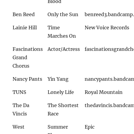
Blood
Ben Reed
Only the Sun
benreed3.bandcamp
Lainie Hill
Time
New Voice Records
Marches On
Fascinations
Actor/Actress
fascinationsgrandc
Grand
Chorus
Nancy Pants
Yin Yang
nancypants.bandca
TUNS
Lonely Life
Royal Mountain
The Da
The Shortest
thedavincis.bandca
Vincis
Race
West
Summer
Epic