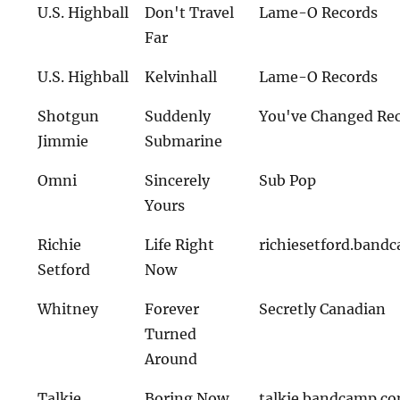
U.S. Highball
Don't Travel
Lame-O Records
Far
U.S. Highball
Kelvinhall
Lame-O Records
Shotgun
Suddenly
You've Changed Rec
Jimmie
Submarine
Omni
Sincerely
Sub Pop
Yours
Richie
Life Right
richiesetford.band
Setford
Now
Whitney
Forever
Secretly Canadian
Turned
Around
Talkie
Boring Now
talkie.bandcamp.c