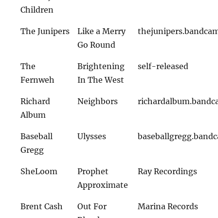
Children
The Junipers
Like a Merry
thejunipers.bandca
Go Round
The
Brightening
self-released
Fernweh
In The West
Richard
Neighbors
richardalbum.band
Album
Baseball
Ulysses
baseballgregg.band
Gregg
SheLoom
Prophet
Ray Recordings
Approximate
Brent Cash
Out For
Marina Records