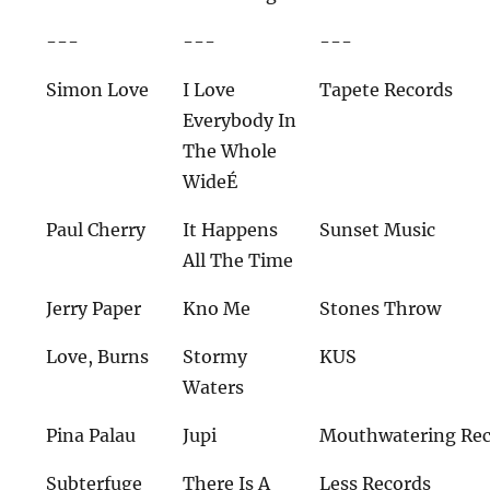
---
---
---
Simon Love
I Love
Tapete Records
Everybody In
The Whole
WideÉ
Paul Cherry
It Happens
Sunset Music
All The Time
Jerry Paper
Kno Me
Stones Throw
Love, Burns
Stormy
KUS
Waters
Pina Palau
Jupi
Mouthwatering Rec
Subterfuge
There Is A
Less Records