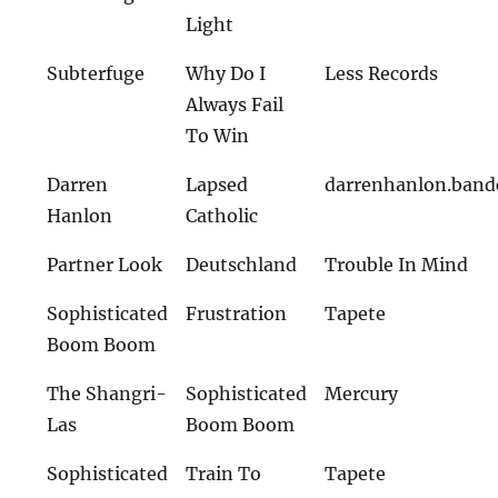
Light
Subterfuge
Why Do I
Less Records
Always Fail
To Win
Darren
Lapsed
darrenhanlon.ban
Hanlon
Catholic
Partner Look
Deutschland
Trouble In Mind
Sophisticated
Frustration
Tapete
Boom Boom
The Shangri-
Sophisticated
Mercury
Las
Boom Boom
Sophisticated
Train To
Tapete