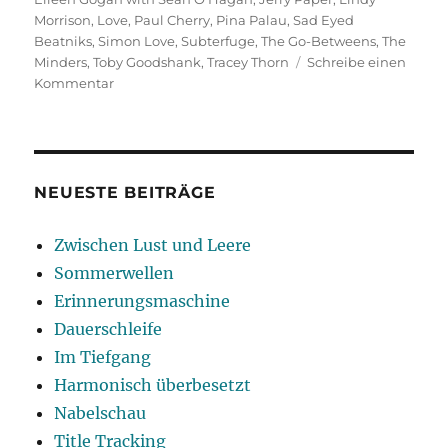
Morrison
,
Love
,
Paul Cherry
,
Pina Palau
,
Sad Eyed
Beatniks
,
Simon Love
,
Subterfuge
,
The Go-Betweens
,
The
Minders
,
Toby Goodshank
,
Tracey Thorn
Schreibe einen
zu
Kommentar
My
Rock’n’Roll
Friend
NEUESTE BEITRÄGE
Zwischen Lust und Leere
Sommerwellen
Erinnerungsmaschine
Dauerschleife
Im Tiefgang
Harmonisch überbesetzt
Nabelschau
Title Tracking