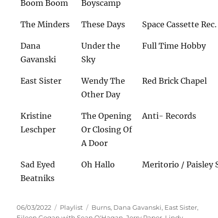
Boom Boom
Boyscamp
The Minders
These Days
Space Cassette Rec.
Dana
Under the
Full Time Hobby
Gavanski
Sky
East Sister
Wendy The
Red Brick Chapel
Other Day
Kristine
The Opening
Anti- Records
Leschper
Or Closing Of
A Door
Sad Eyed
Oh Hallo
Meritorio / Paisley 
Beatniks
Veröffentlicht
Kategorien
Schlagwörter
06/03/2022
Playlist
Burns
,
Dana Gavanski
,
East Sister
,
am
Eileen Gogan with Sean O'Hagan
,
Jerry Paper
,
Lindy