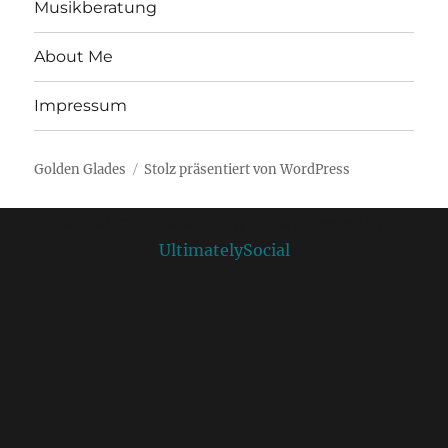
Musikberatung
About Me
Impressum
Golden Glades
Stolz präsentiert von WordPress
Social media & sharing icons powered by
UltimatelySocial