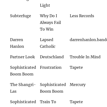
Light
Subterfuge
Why Do I
Less Records
Always Fail
To Win
Darren
Lapsed
darrenhanlon.ban
Hanlon
Catholic
Partner Look
Deutschland
Trouble In Mind
Sophisticated
Frustration
Tapete
Boom Boom
The Shangri-
Sophisticated
Mercury
Las
Boom Boom
Sophisticated
Train To
Tapete