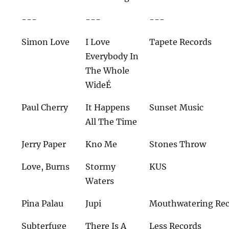
---
---
---
Simon Love
I Love
Tapete Records
Everybody In
The Whole
WideÉ
Paul Cherry
It Happens
Sunset Music
All The Time
Jerry Paper
Kno Me
Stones Throw
Love, Burns
Stormy
KUS
Waters
Pina Palau
Jupi
Mouthwatering Rec
Subterfuge
There Is A
Less Records