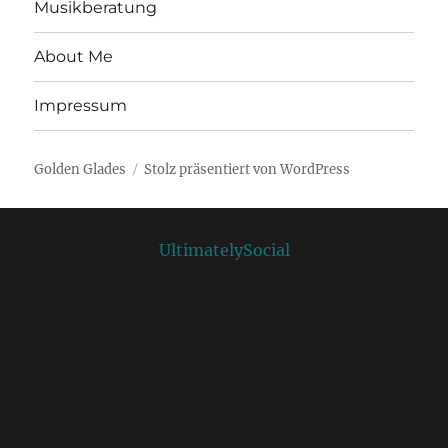
Musikberatung
About Me
Impressum
Golden Glades
Stolz präsentiert von WordPress
Social media & sharing icons powered by
UltimatelySocial