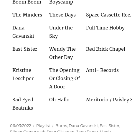
Boom Boom
Boyscamp
The Minders
These Days
Space Cassette Rec.
Dana
Under the
Full Time Hobby
Gavanski
Sky
East Sister
Wendy The
Red Brick Chapel
Other Day
Kristine
The Opening
Anti- Records
Leschper
Or Closing Of
A Door
Sad Eyed
Oh Hallo
Meritorio / Paisley 
Beatniks
Veröffentlicht
Kategorien
Schlagwörter
06/03/2022
Playlist
Burns
,
Dana Gavanski
,
East Sister
,
am
Eileen Gogan with Sean O'Hagan
,
Jerry Paper
,
Lindy