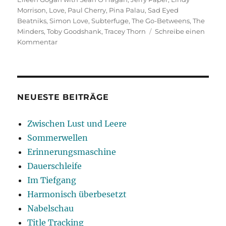
Morrison
,
Love
,
Paul Cherry
,
Pina Palau
,
Sad Eyed
Beatniks
,
Simon Love
,
Subterfuge
,
The Go-Betweens
,
The
Minders
,
Toby Goodshank
,
Tracey Thorn
Schreibe einen
zu
Kommentar
My
Rock’n’Roll
Friend
NEUESTE BEITRÄGE
Zwischen Lust und Leere
Sommerwellen
Erinnerungsmaschine
Dauerschleife
Im Tiefgang
Harmonisch überbesetzt
Nabelschau
Title Tracking