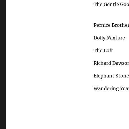
The Gentle Go
Pernice Brothe
Dolly Mixture
The Loft
Richard Dawso
Elephant Ston
Wandering Yea