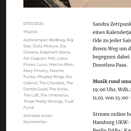
Veröffentlicht
07/01/2025
Sandra Zettpunk
am
Kategorien
Playlist
eines Kalenderja
Schlagwörter
Autocamper
,
Bedbug
,
Big
Ode zu jeder Sai
Star
,
Dolly Mixture
,
Ela
ihrem Weg um di
Orleans
,
Elephant Stone
,
begegnen dabei 
Far Caspian
,
Felt
,
Liana
Flores
,
Luluc
,
Marina Allen
,
Dorothea Paas.
Mary Timony
,
Maxine
Funke
,
Phoebe Rings
,
Rui
Musik rund ums
Gabriel
,
The Clientele
,
The
Gentle Good
,
The Kinks
,
19:00 Uhr. Wdh.
The Loft
,
The Umbrellas
,
11.01. von 15:00
Those Pretty Wrongs
,
Trust
Fund
Stream online h
Schreibe einen
zu
Kommentar
Hamburg UKW: 9
Musik
Berlin DAB+: Ka