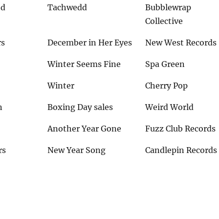
od
Tachwedd
Bubblewrap
Collective
rs
December in Her Eyes
New West Records
Winter Seems Fine
Spa Green
Winter
Cherry Pop
n
Boxing Day sales
Weird World
e
Another Year Gone
Fuzz Club Records
rs
New Year Song
Candlepin Records