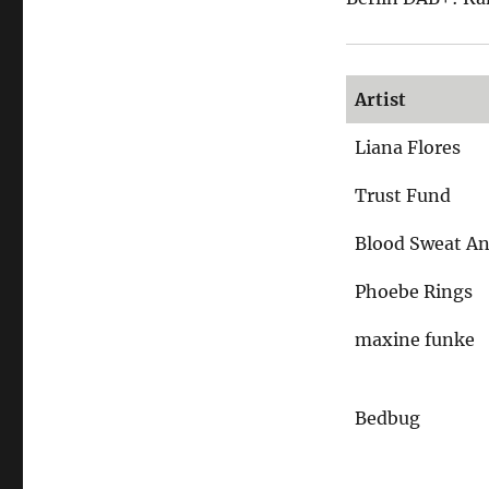
rund
ums
Jahr
Artist
Liana Flores
Trust Fund
Blood Sweat An
Phoebe Rings
maxine funke
Bedbug