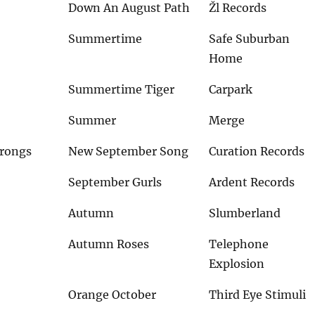
Down An August Path
Žl Records
Summertime
Safe Suburban
Home
Summertime Tiger
Carpark
Summer
Merge
Wrongs
New September Song
Curation Records
September Gurls
Ardent Records
Autumn
Slumberland
Autumn Roses
Telephone
Explosion
Orange October
Third Eye Stimuli