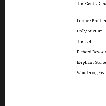
The Gentle Go
Pernice Brothe
Dolly Mixture
The Loft
Richard Dawso
Elephant Ston
Wandering Yea