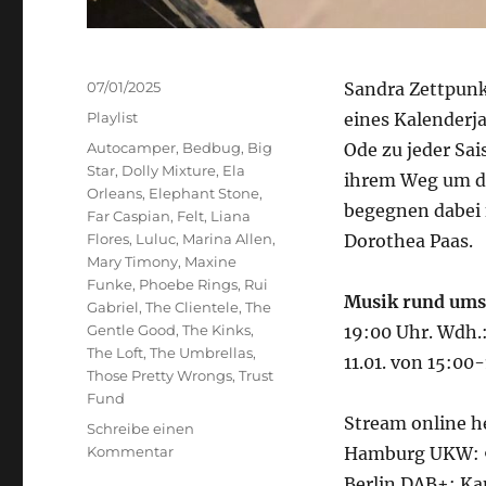
Veröffentlicht
07/01/2025
Sandra Zettpunk
am
Kategorien
Playlist
eines Kalenderja
Schlagwörter
Autocamper
,
Bedbug
,
Big
Ode zu jeder Sai
Star
,
Dolly Mixture
,
Ela
ihrem Weg um di
Orleans
,
Elephant Stone
,
begegnen dabei 
Far Caspian
,
Felt
,
Liana
Flores
,
Luluc
,
Marina Allen
,
Dorothea Paas.
Mary Timony
,
Maxine
Funke
,
Phoebe Rings
,
Rui
Musik rund ums
Gabriel
,
The Clientele
,
The
Gentle Good
,
The Kinks
,
19:00 Uhr. Wdh.
The Loft
,
The Umbrellas
,
11.01. von 15:00
Those Pretty Wrongs
,
Trust
Fund
Stream online h
Schreibe einen
zu
Kommentar
Hamburg UKW: 9
Musik
Berlin DAB+: Ka