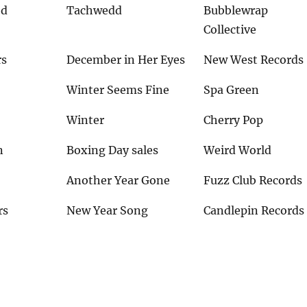
od
Tachwedd
Bubblewrap
Collective
rs
December in Her Eyes
New West Records
Winter Seems Fine
Spa Green
Winter
Cherry Pop
n
Boxing Day sales
Weird World
e
Another Year Gone
Fuzz Club Records
rs
New Year Song
Candlepin Records