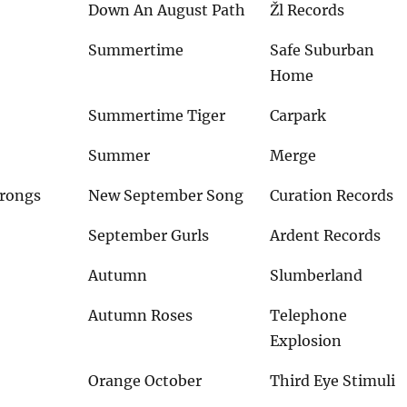
Down An August Path
Žl Records
Summertime
Safe Suburban
Home
Summertime Tiger
Carpark
Summer
Merge
Wrongs
New September Song
Curation Records
September Gurls
Ardent Records
Autumn
Slumberland
Autumn Roses
Telephone
Explosion
Orange October
Third Eye Stimuli