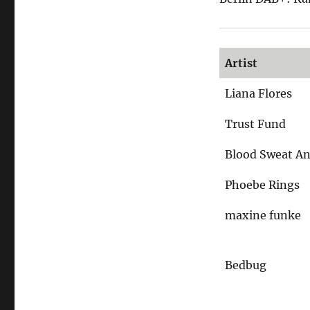
rund
ums
Jahr
Artist
Liana Flores
Trust Fund
Blood Sweat An
Phoebe Rings
maxine funke
Bedbug