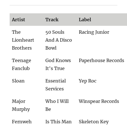
Artist
Track
Label
The
50 Souls
Racing Junior
Lionheart
And A Disco
Brothers
Bowl
Teenage
God Knows
Paperhouse Records
Fanclub
It's True
Sloan
Essential
Yep Roc
Services
Major
Who I Will
Winspear Records
Murphy
Be
Fernweh
Is This Man
Skeleton Key