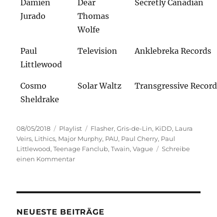
Damien
Dear
Secretly Canadian
Jurado
Thomas
Wolfe
Paul
Television
Anklebreka Records
Littlewood
Cosmo
Solar Waltz
Transgressive Record
Sheldrake
Veröffentlicht
Kategorien
Schlagwörter
08/05/2018
Playlist
Flasher
,
Gris-de-Lin
,
KiDD
,
Laura
am
Veirs
,
Lithics
,
Major Murphy
,
PAU
,
Paul Cherry
,
Paul
Littlewood
,
Teenage Fanclub
,
Twain
,
Vague
Schreibe
zu
einen Kommentar
25
Tage
NEUESTE BEITRÄGE