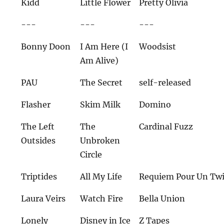
Kidd
Little Flower
Pretty Olivia
---
---
---
Bonny Doon
I Am Here (I
Woodsist
Am Alive)
PAU
The Secret
self-released
Flasher
Skim Milk
Domino
The Left
The
Cardinal Fuzz
Outsides
Unbroken
Circle
Triptides
All My Life
Requiem Pour Un Twi
Laura Veirs
Watch Fire
Bella Union
Lonely
Disney in Ice
Z Tapes