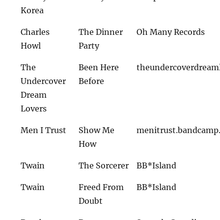
Korea
Charles
The Dinner
Oh Many Records
Howl
Party
The
Been Here
theundercoverdream
Undercover
Before
Dream
Lovers
Men I Trust
Show Me
menitrust.bandcamp
How
Twain
The Sorcerer
BB*Island
Twain
Freed From
BB*Island
Doubt