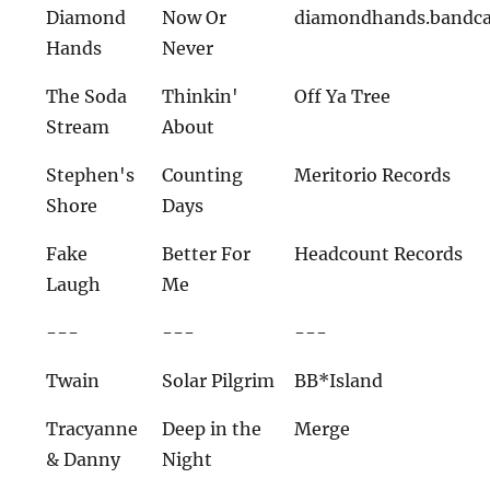
Diamond
Now Or
diamondhands.bandc
Hands
Never
The Soda
Thinkin'
Off Ya Tree
Stream
About
Stephen's
Counting
Meritorio Records
Shore
Days
Fake
Better For
Headcount Records
Laugh
Me
---
---
---
Twain
Solar Pilgrim
BB*Island
Tracyanne
Deep in the
Merge
& Danny
Night