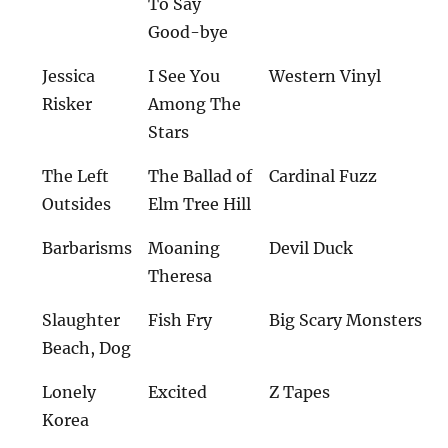
To Say
Good-bye
Jessica
I See You
Western Vinyl
Risker
Among The
Stars
The Left
The Ballad of
Cardinal Fuzz
Outsides
Elm Tree Hill
Barbarisms
Moaning
Devil Duck
Theresa
Slaughter
Fish Fry
Big Scary Monsters
Beach, Dog
Lonely
Excited
Z Tapes
Korea