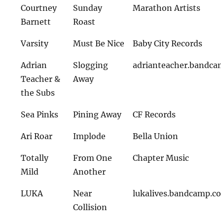
Courtney
Sunday
Marathon Artists
Barnett
Roast
Varsity
Must Be Nice
Baby City Records
Adrian
Slogging
adrianteacher.bandc
Teacher &
Away
the Subs
Sea Pinks
Pining Away
CF Records
Ari Roar
Implode
Bella Union
Totally
From One
Chapter Music
Mild
Another
LUKA
Near
lukalives.bandcamp.c
Collision