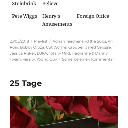
Steinbrink
Believe
Pete Wiggs
Henry's
Foreign Office
Amusements
Veröffentlicht
Kategorien
Schlagwörter
23/05/2018
Playlist
Adrian Teacher and the Subs
,
Ari
am
Roar
,
Bobby Oroza
,
Cut Worms
,
Grouper
,
Jared Celosse
,
Jessica Risker
,
LUKA
,
Totally Mild
,
Tracyanne & Danny
,
zu
Twain
,
Varsity
,
Young Guv
Schreibe einen Kommentar
Songs
of
Loss
25 Tage
and
Longin