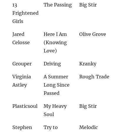
13
The Passing
Big Stir
Frightened
Girls
Jared
Here I Am
Olive Grove
Celosse
(Knowing
Love)
Grouper
Driving
Kranky
Virginia
A Summer
Rough Trade
Astley
Long Since
Passed
Plasticsoul
My Heavy
Big Stir
Soul
Stephen
Try to
Melodic