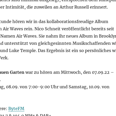
er Intimität, die zuweilen an Arthur Russell erinnert.
Stunde hören wir in das kollaborationsfreudige Album
Air Waves rein. Nico Schneit veröffentlicht bereits seit
Namen Air Waves. Sie nahm ihr neues Album in Brookly
d unterstützt von gleichgesinnten Musikschaffenden w
und Luke Temple. Das Ergebnis ist ein so persönliches w
Werk.
auen Garten
war zu hören am Mittwoch, den 07.09.22 –
.
g, 08.09. von 7:00-9:00 Uhr und Samstag, 10.09. von
ere:
ByteFM
1,7 & 104,0 MHz & DAB+