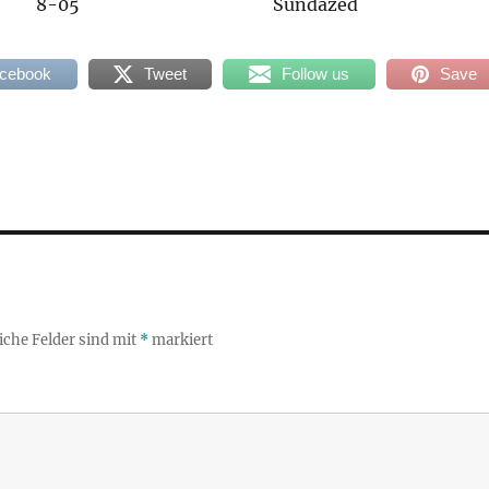
8-05
Sundazed
acebook
Tweet
Follow us
Save
iche Felder sind mit
*
markiert