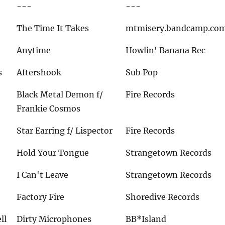
---
---
The Time It Takes
mtmisery.bandcamp.co
Anytime
Howlin' Banana Rec
s
Aftershook
Sub Pop
Black Metal Demon f/
Fire Records
Frankie Cosmos
Star Earring f/ Lispector
Fire Records
Hold Your Tongue
Strangetown Records
I Can't Leave
Strangetown Records
Factory Fire
Shoredive Records
ll
Dirty Microphones
BB*Island