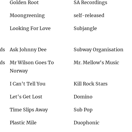
Golden Root
SA Recordings
Moongreening
self-released
Looking For Love
Subjangle
lds
Ask Johnny Dee
Subway Organisation
lds
Mr Wilson Goes To
Mr. Mellow's Music
Norway
I Can't Tell You
Kill Rock Stars
Let's Get Lost
Domino
Time Slips Away
Sub Pop
Plastic Mile
Duophonic