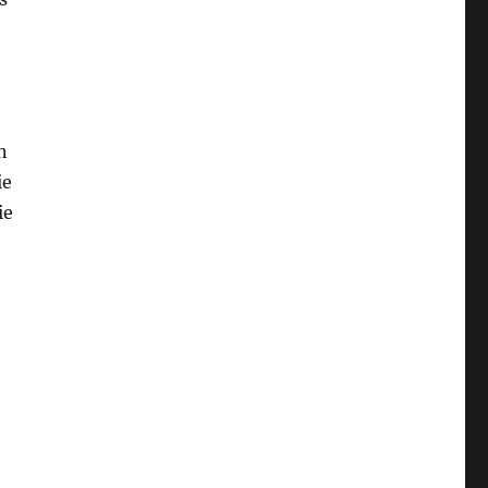
n
ie
ie