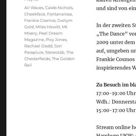
Schlagwörter
Air Waves
,
Caleb Nichols
,
und sind von ein
Cheekface
,
Fontanarosa
,
Frankie Cosmos
,
Gwilym
In der zweiten 
Gold
,
Miles Hewitt
,
Mt.
Misery
,
Peel Dream
„The Dance“ von 
Magazine
,
Pixy Jones
,
2009 unter dem 
Rachael Dadd
,
Son
auf, umgeben un
Parapluie
,
Stereolab
,
The
Chesterfields
,
The Golden
Frankie Cosmos 
Rail
inspirierendes 
Zu Besuch im bl
17:00-19:00 Uhr
Wdh.: Donnersta
15:00-17:00 Uhr
Stream online h
Hamburg UKW: 9