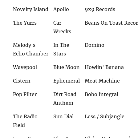
Novelty Island
Apollo
9x9 Records
The Yurrs
Car
Beans On Toast Reco
Wrecks
Melody's
In The
Domino
Echo Chamber
Stars
Wavepool
Blue Moon
Howlin' Banana
Cistern
Ephemeral
Meat Machine
Pop Filter
Dirt Road
Bobo Integral
Anthem
The Radio
Sun Dial
Less / Subjangle
Field