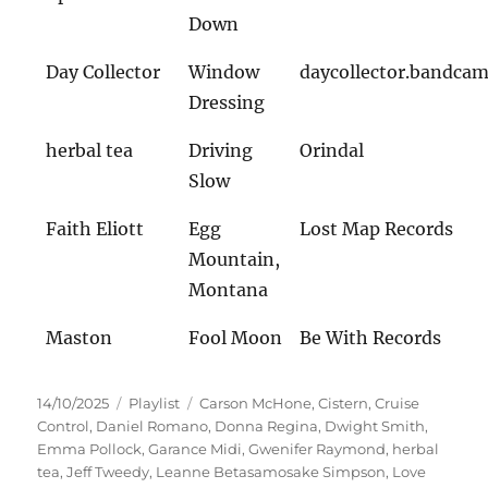
Down
Day Collector
Window
daycollector.bandca
Dressing
herbal tea
Driving
Orindal
Slow
Faith Eliott
Egg
Lost Map Records
Mountain,
Montana
Maston
Fool Moon
Be With Records
Veröffentlicht
Kategorien
Schlagwörter
14/10/2025
Playlist
Carson McHone
,
Cistern
,
Cruise
am
Control
,
Daniel Romano
,
Donna Regina
,
Dwight Smith
,
Emma Pollock
,
Garance Midi
,
Gwenifer Raymond
,
herbal
tea
,
Jeff Tweedy
,
Leanne Betasamosake Simpson
,
Love