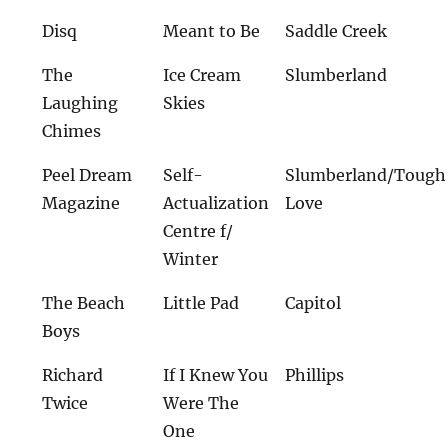
Disq
Meant to Be
Saddle Creek
The
Ice Cream
Slumberland
Laughing
Skies
Chimes
Peel Dream
Self-
Slumberland/Tough
Magazine
Actualization
Love
Centre f/
Winter
The Beach
Little Pad
Capitol
Boys
Richard
If I Knew You
Phillips
Twice
Were The
One