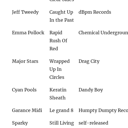
Jeff Tweedy
Caught Up
dBpm Records
In the Past
Emma Pollock
Rapid
Chemical Undergrou
Rush Of
Red
Major Stars
Wrapped
Drag City
Up In
Circles
Cyan Pools
Keratin
Dandy Boy
Sheath
Garance Midi
Le grand 8
Humpty Dumpty Reco
Sparky
Still Living
self-released