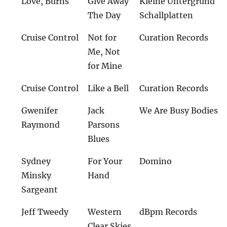
Love, Burns
Give Away
Kleine Untergrund
The Day
Schallplatten
Cruise Control
Not for
Curation Records
Me, Not
for Mine
Cruise Control
Like a Bell
Curation Records
Gwenifer
Jack
We Are Busy Bodies
Raymond
Parsons
Blues
Sydney
For Your
Domino
Minsky
Hand
Sargeant
Jeff Tweedy
Western
dBpm Records
Clear Skies