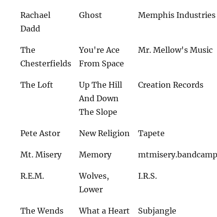
Rachael
Ghost
Memphis Industries
Dadd
The
You're Ace
Mr. Mellow's Music
Chesterfields
From Space
The Loft
Up The Hill
Creation Records
And Down
The Slope
Pete Astor
New Religion
Tapete
Mt. Misery
Memory
mtmisery.bandcam
R.E.M.
Wolves,
I.R.S.
Lower
The Wends
What a Heart
Subjangle