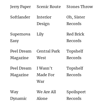
Jerry Paper
Scenic Route
Stones Throw
Softlander
Interior
Oh, Sister
Design
Records
Supernova
Lily
Red Brick
Easy
Records
Peel Dream
Central Park
Topshelf
Magazine
West
Records
Peel Dream
I Wasn't
Topshelf
Magazine
Made For
Records
War
Way
We Are All
Spoilsport
Dynamic
Alone
Records