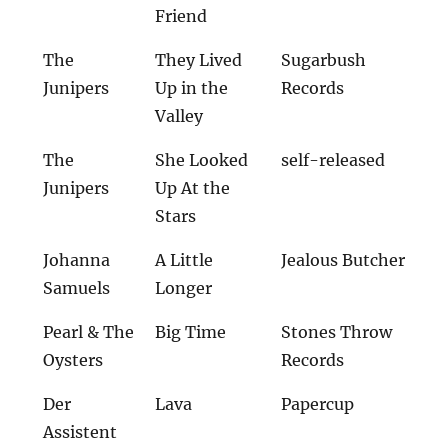
Friend
The
They Lived
Sugarbush
Junipers
Up in the
Records
Valley
The
She Looked
self-released
Junipers
Up At the
Stars
Johanna
A Little
Jealous Butcher
Samuels
Longer
Pearl & The
Big Time
Stones Throw
Oysters
Records
Der
Lava
Papercup
Assistent