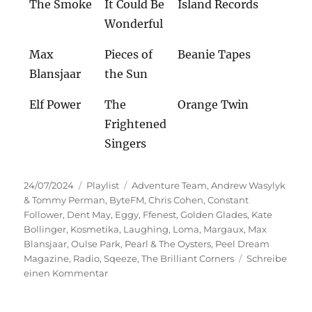
The Smoke
It Could Be
Island Records
Wonderful
Max
Pieces of
Beanie Tapes
Blansjaar
the Sun
Elf Power
The
Orange Twin
Frightened
Singers
Veröffentlicht
Kategorien
Schlagwörter
24/07/2024
Playlist
Adventure Team
,
Andrew Wasylyk
am
& Tommy Perman
,
ByteFM
,
Chris Cohen
,
Constant
Follower
,
Dent May
,
Eggy
,
Ffenest
,
Golden Glades
,
Kate
Bollinger
,
Kosmetika
,
Laughing
,
Loma
,
Margaux
,
Max
Blansjaar
,
Oulse Park
,
Pearl & The Oysters
,
Peel Dream
Magazine
,
Radio
,
Sqeeze
,
The Brilliant Corners
Schreibe
zu
einen Kommentar
Offene
Räume