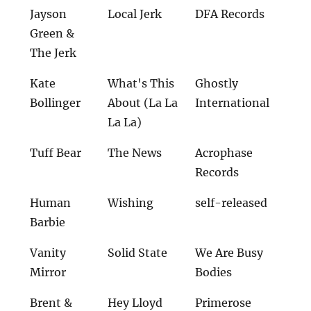
Jayson
Local Jerk
DFA Records
Green &
The Jerk
Kate
What's This
Ghostly
Bollinger
About (La La
International
La La)
Tuff Bear
The News
Acrophase
Records
Human
Wishing
self-released
Barbie
Vanity
Solid State
We Are Busy
Mirror
Bodies
Brent &
Hey Lloyd
Primerose