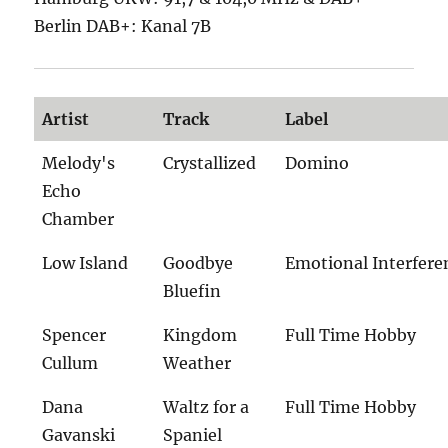
Berlin DAB+: Kanal 7B
Artist
Track
Label
Melody's
Crystallized
Domino
Echo
Chamber
Low Island
Goodbye
Emotional Interfere
Bluefin
Spencer
Kingdom
Full Time Hobby
Cullum
Weather
Dana
Waltz for a
Full Time Hobby
Gavanski
Spaniel