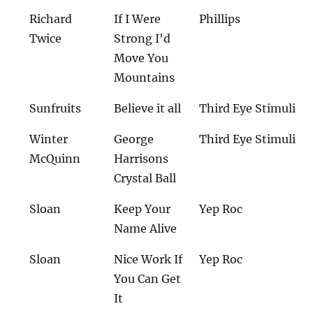
Richard
If I Were
Phillips
Twice
Strong I'd
Move You
Mountains
Sunfruits
Believe it all
Third Eye Stimuli
Winter
George
Third Eye Stimuli
McQuinn
Harrisons
Crystal Ball
Sloan
Keep Your
Yep Roc
Name Alive
Sloan
Nice Work If
Yep Roc
You Can Get
It