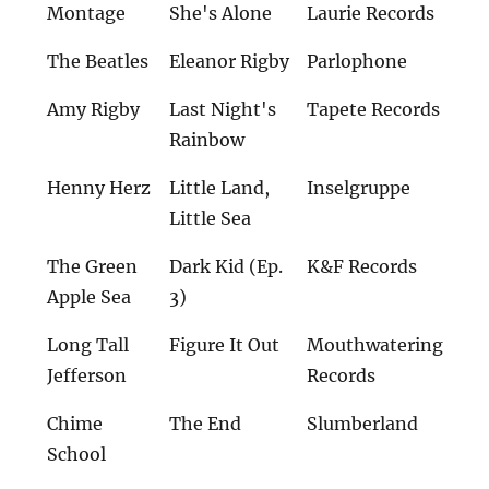
Montage
She's Alone
Laurie Records
The Beatles
Eleanor Rigby
Parlophone
Amy Rigby
Last Night's
Tapete Records
Rainbow
Henny Herz
Little Land,
Inselgruppe
Little Sea
The Green
Dark Kid (Ep.
K&F Records
Apple Sea
3)
Long Tall
Figure It Out
Mouthwatering
Jefferson
Records
Chime
The End
Slumberland
School