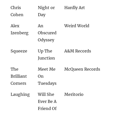
Chris
Night or
Hardly Art
Cohen
Day
Alex
An
Weird World
Izenberg
Obscured
Odyssey
Squeeze
Up The
A&M Records
Junction
The
Meet Me
McQueen Records
Brilliant
On
Corners
Tuesdays
Laughing
Will She
Meritorio
Ever Be A
Friend Of