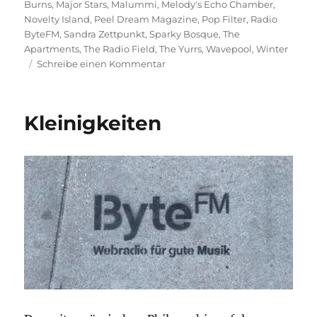
Burns
,
Major Stars
,
Malummi
,
Melody's Echo Chamber
,
Novelty Island
,
Peel Dream Magazine
,
Pop Filter
,
Radio
ByteFM
,
Sandra Zettpunkt
,
Sparky Bosque
,
The
Apartments
,
The Radio Field
,
The Yurrs
,
Wavepool
,
Winter
zu
Schreibe einen Kommentar
Sonne,
Mond
und
Kleinigkeiten
Sterne