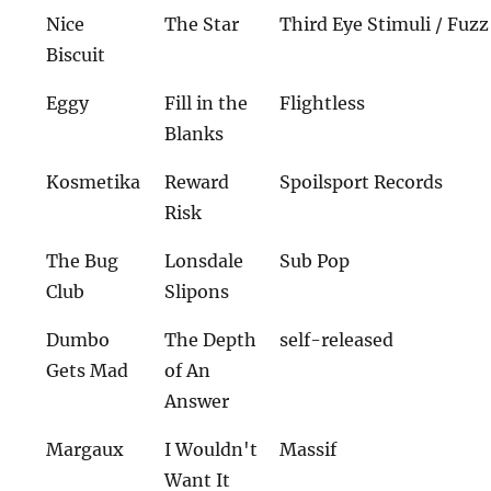
Nice
The Star
Third Eye Stimuli / Fuzz
Biscuit
Eggy
Fill in the
Flightless
Blanks
Kosmetika
Reward
Spoilsport Records
Risk
The Bug
Lonsdale
Sub Pop
Club
Slipons
Dumbo
The Depth
self-released
Gets Mad
of An
Answer
Margaux
I Wouldn't
Massif
Want It