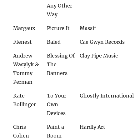
Any Other
Way
Margaux
Picture It
Massif
Ffenest
Baled
Cae Gwyn Records
Andrew
Blessing Of
Clay Pipe Music
Wasylyk &
The
Tommy
Banners
Perman
Kate
To Your
Ghostly International
Bollinger
Own
Devices
Chris
Paint a
Hardly Art
Cohen
Room