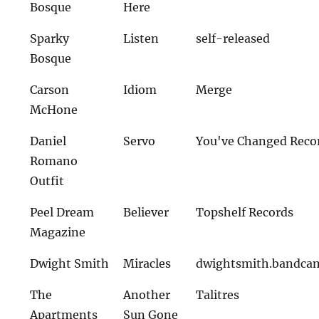
Bosque
Here
Sparky
Listen
self-released
Bosque
Carson
Idiom
Merge
McHone
Daniel
Servo
You've Changed Reco
Romano
Outfit
Peel Dream
Believer
Topshelf Records
Magazine
Dwight Smith
Miracles
dwightsmith.bandca
The
Another
Talitres
Apartments
Sun Gone