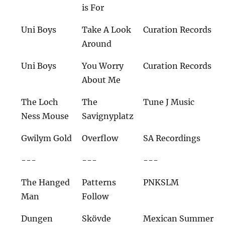
is For
Uni Boys
Take A Look
Curation Records
Around
Uni Boys
You Worry
Curation Records
About Me
The Loch
The
Tune J Music
Ness Mouse
Savignyplatz
Gwilym Gold
Overflow
SA Recordings
---
---
---
The Hanged
Patterns
PNKSLM
Man
Follow
Dungen
Skövde
Mexican Summer