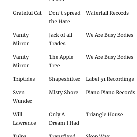
Grateful Cat
Don't spread
Waterfall Records
the Hate
Vanity
Jack of all
We Are Busy Bodies
Mirror
Trades
Vanity
The Apple
We Are Busy Bodies
Mirror
Tree
Triptides
Shapeshifter
Label 51 Recordings
Sven
Misty Shore
Piano Piano Records
Wunder
Will
Only A
Triangle House
Lawrence
Dream I Had
Tulpa
Transfixed
Skep Wax