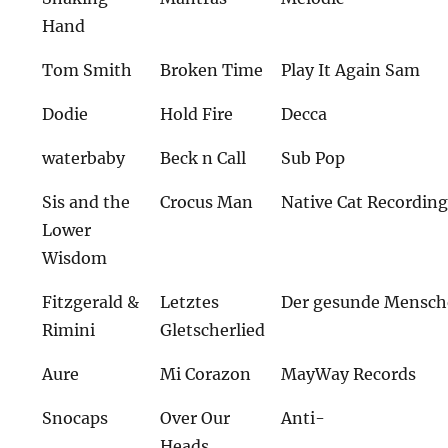
Hand
Tom Smith
Broken Time
Play It Again Sam
Dodie
Hold Fire
Decca
waterbaby
Beck n Call
Sub Pop
Sis and the
Crocus Man
Native Cat Recordin
Lower
Wisdom
Fitzgerald &
Letztes
Der gesunde Mensch
Rimini
Gletscherlied
Aure
Mi Corazon
MayWay Records
Snocaps
Over Our
Anti-
Heads