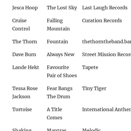
Jesca Hoop
The Lost Sky
Last Laugh Records
Cruise
Falling
Curation Records
Control
Mountain
The Thorn
Fountain
thethorntheband.b
Dave Burn
Always New
Street Mission Recor
Lande Hekt
Favourite
Tapete
Pair of Shoes
Tessa Rose
Fear Bangs
Tiny Tiger
Jackson
The Drum
Tortoise
A Title
International Anth
Comes
Shaking
Mantras
Melodic