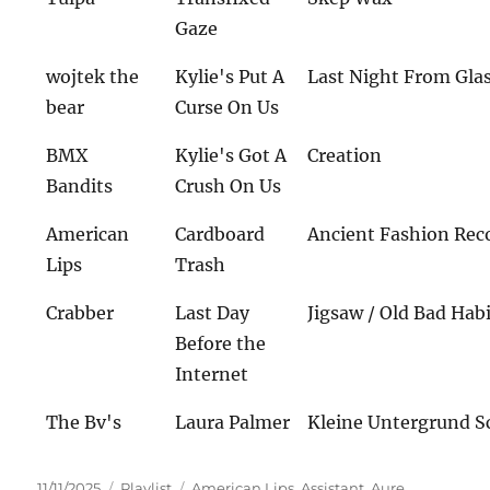
Gaze
wojtek the
Kylie's Put A
Last Night From Gl
bear
Curse On Us
BMX
Kylie's Got A
Creation
Bandits
Crush On Us
American
Cardboard
Ancient Fashion Rec
Lips
Trash
Crabber
Last Day
Jigsaw / Old Bad Hab
Before the
Internet
The Bv's
Laura Palmer
Kleine Untergrund S
Veröffentlicht
Kategorien
Schlagwörter
11/11/2025
Playlist
American Lips
,
Assistant
,
Aure
,