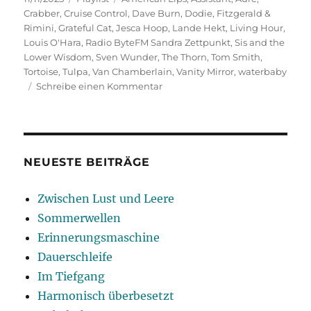
am
Crabber
,
Cruise Control
,
Dave Burn
,
Dodie
,
Fitzgerald &
Rimini
,
Grateful Cat
,
Jesca Hoop
,
Lande Hekt
,
Living Hour
,
Louis O'Hara
,
Radio ByteFM Sandra Zettpunkt
,
Sis and the
Lower Wisdom
,
Sven Wunder
,
The Thorn
,
Tom Smith
,
Tortoise
,
Tulpa
,
Van Chamberlain
,
Vanity Mirror
,
waterbaby
zu
Schreibe einen Kommentar
Fürs
Gemüt
NEUESTE BEITRÄGE
Zwischen Lust und Leere
Sommerwellen
Erinnerungsmaschine
Dauerschleife
Im Tiefgang
Harmonisch überbesetzt