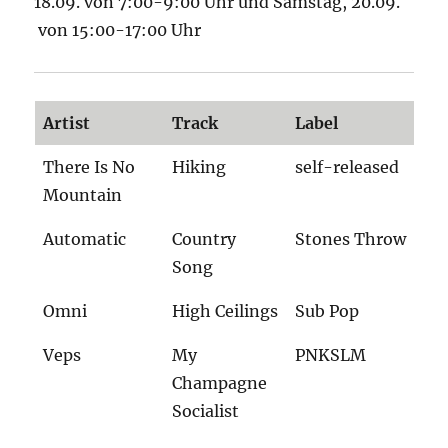
18.09. von 7:00-9:00 Uhr und Samstag, 20.09.
von 15:00-17:00 Uhr
Artist
Track
Label
There Is No
Hiking
self-released
Mountain
Automatic
Country
Stones Throw
Song
Omni
High Ceilings
Sub Pop
Veps
My
PNKSLM
Champagne
Socialist