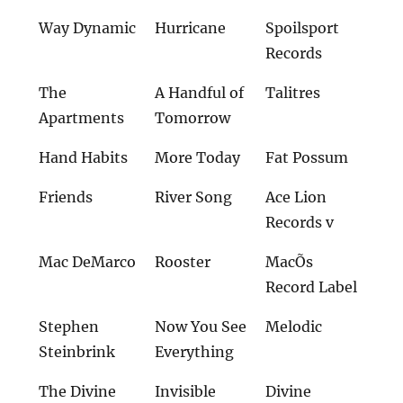
Way Dynamic
Hurricane
Spoilsport
Records
The
A Handful of
Talitres
Apartments
Tomorrow
Hand Habits
More Today
Fat Possum
Friends
River Song
Ace Lion
Records v
Mac DeMarco
Rooster
MacÕs
Record Label
Stephen
Now You See
Melodic
Steinbrink
Everything
The Divine
Invisible
Divine