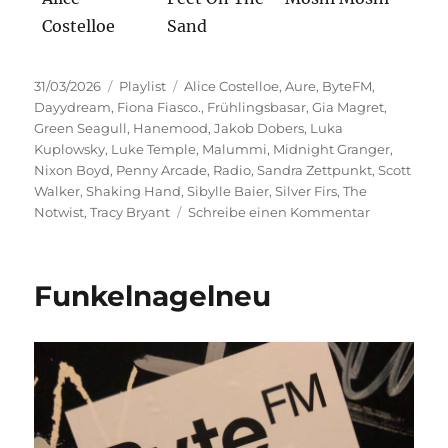
Costelloe
Sand
Veröffentlicht
Kategorien
Schlagwörter
31/03/2026
Playlist
Alice Costelloe
,
Aure
,
ByteFM
,
am
Dayydream
,
Fiona Fiasco.
,
Frühlingsbasar
,
Gia Magret
,
Green Seagull
,
Hanemood
,
Jakob Dobers
,
Luka
Kuplowsky
,
Luke Temple
,
Malummi
,
Midnight Granger
,
Nixon Boyd
,
Penny Arcade
,
Radio
,
Sandra Zettpunkt
,
Scott
Walker
,
Shaking Hand
,
Sibylle Baier
,
Silver Firs
,
The
zu
Notwist
,
Tracy Bryant
Schreibe einen Kommentar
Frühlingsba
Funkelnagelneu