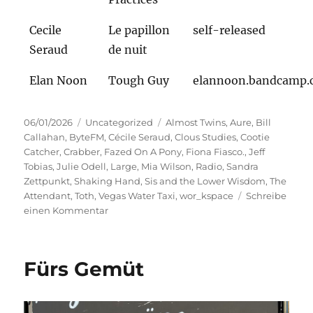
Cecile
Le papillon
self-released
Seraud
de nuit
Elan Noon
Tough Guy
elannoon.bandcamp
Veröffentlicht
Kategorien
Schlagwörter
06/01/2026
Uncategorized
Almost Twins
,
Aure
,
Bill
am
Callahan
,
ByteFM
,
Cécile Seraud
,
Clous Studies
,
Cootie
Catcher
,
Crabber
,
Fazed On A Pony
,
Fiona Fiasco.
,
Jeff
Tobias
,
Julie Odell
,
Large
,
Mia Wilson
,
Radio
,
Sandra
Zettpunkt
,
Shaking Hand
,
Sis and the Lower Wisdom
,
The
Attendant
,
Toth
,
Vegas Water Taxi
,
wor_kspace
Schreibe
zu
einen Kommentar
Funkelnagelneu
Fürs Gemüt