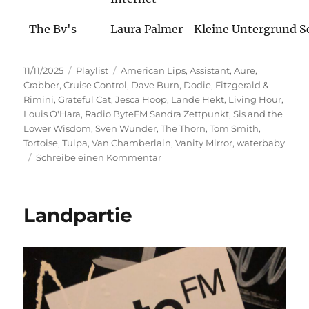
The Bv's
Laura Palmer
Kleine Untergrund S
Veröffentlicht
Kategorien
Schlagwörter
11/11/2025
Playlist
American Lips
,
Assistant
,
Aure
,
am
Crabber
,
Cruise Control
,
Dave Burn
,
Dodie
,
Fitzgerald &
Rimini
,
Grateful Cat
,
Jesca Hoop
,
Lande Hekt
,
Living Hour
,
Louis O'Hara
,
Radio ByteFM Sandra Zettpunkt
,
Sis and the
Lower Wisdom
,
Sven Wunder
,
The Thorn
,
Tom Smith
,
Tortoise
,
Tulpa
,
Van Chamberlain
,
Vanity Mirror
,
waterbaby
zu
Schreibe einen Kommentar
Fürs
Gemüt
Landpartie