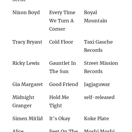
Nixon Boyd
Every Time
Royal
We Turn A
Mountain
Corner
Tracy Bryant
Cold Floor
Taxi Gauche
Records
Ricky Lewis
Gauntlet In
Street Mission
The Sun
Records
Gia Margaret
Good Friend
Jagjaguwar
Midnight
Hold Me
self-released
Granger
Tight
Simen Mitlid
It's Okay
Koke Plate
Alice
Feet On The
Moshi Moshi