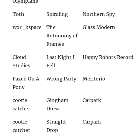
Olympians
Toth
Spiraling
Northern Spy
wor_kspace
The
Glass Modern
Autonomy of
Frames
Cloud
Last Night I
Happy Robots Record
Studies
Fell
Fazed On A
Wrong Party
Meritorio
Pony
cootie
Gingham
Carpark
catcher
Dress
cootie
Straight
Carpark
catcher
Drop