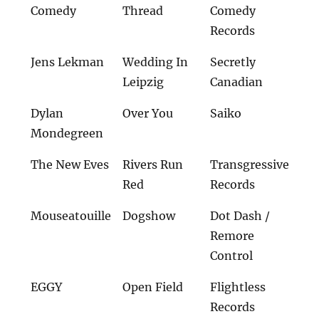
Comedy
Thread
Comedy
Records
Jens Lekman
Wedding In
Secretly
Leipzig
Canadian
Dylan
Over You
Saiko
Mondegreen
The New Eves
Rivers Run
Transgressive
Red
Records
Mouseatouille
Dogshow
Dot Dash /
Remore
Control
EGGY
Open Field
Flightless
Records