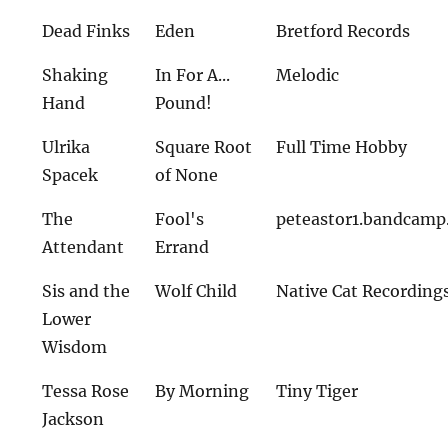
Dead Finks
Eden
Bretford Records
Shaking
In For A...
Melodic
Hand
Pound!
Ulrika
Square Root
Full Time Hobby
Spacek
of None
The
Fool's
peteastor1.bandcam
Attendant
Errand
Sis and the
Wolf Child
Native Cat Recording
Lower
Wisdom
Tessa Rose
By Morning
Tiny Tiger
Jackson