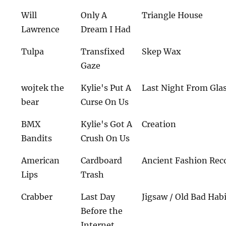
Will
Only A
Triangle House
Lawrence
Dream I Had
Tulpa
Transfixed
Skep Wax
Gaze
wojtek the
Kylie's Put A
Last Night From Gl
bear
Curse On Us
BMX
Kylie's Got A
Creation
Bandits
Crush On Us
American
Cardboard
Ancient Fashion Rec
Lips
Trash
Crabber
Last Day
Jigsaw / Old Bad Hab
Before the
Internet