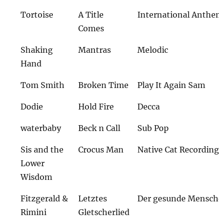
Tortoise
A Title
International Anth
Comes
Shaking
Mantras
Melodic
Hand
Tom Smith
Broken Time
Play It Again Sam
Dodie
Hold Fire
Decca
waterbaby
Beck n Call
Sub Pop
Sis and the
Crocus Man
Native Cat Recordin
Lower
Wisdom
Fitzgerald &
Letztes
Der gesunde Mensch
Rimini
Gletscherlied