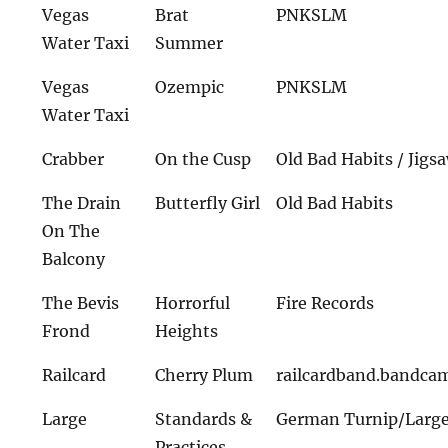
Vegas
Brat
PNKSLM
Water Taxi
Summer
Vegas
Ozempic
PNKSLM
Water Taxi
Crabber
On the Cusp
Old Bad Habits / Jigs
The Drain
Butterfly Girl
Old Bad Habits
On The
Balcony
The Bevis
Horrorful
Fire Records
Frond
Heights
Railcard
Cherry Plum
railcardband.bandca
Large
Standards &
German Turnip/Large
Practices