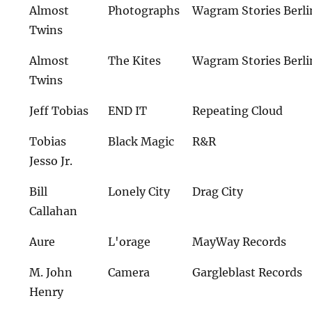
Almost
Photographs
Wagram Stories Berli
Twins
Almost
The Kites
Wagram Stories Berli
Twins
Jeff Tobias
END IT
Repeating Cloud
Tobias
Black Magic
R&R
Jesso Jr.
Bill
Lonely City
Drag City
Callahan
Aure
L'orage
MayWay Records
M. John
Camera
Gargleblast Records
Henry