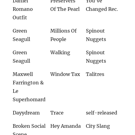
Daniel
Preservers
You've
Romano
Of The Pearl
Changed Rec.
Outfit
Green
Millions Of
Spinout
Seagull
People
Nuggets
Green
Walking
Spinout
Seagull
Nuggets
Maxwell
Window Tax
Talitres
Farrington &
Le
Superhomard
Dayydream
Trace
self-released
Broken Social
Hey Amanda
City Slang
Scene