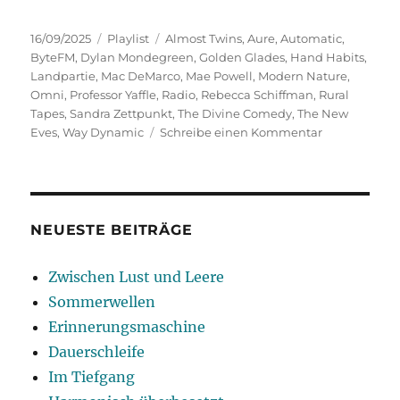
Veröffentlicht
Kategorien
Schlagwörter
16/09/2025
Playlist
Almost Twins
,
Aure
,
Automatic
,
am
ByteFM
,
Dylan Mondegreen
,
Golden Glades
,
Hand Habits
,
Landpartie
,
Mac DeMarco
,
Mae Powell
,
Modern Nature
,
Omni
,
Professor Yaffle
,
Radio
,
Rebecca Schiffman
,
Rural
Tapes
,
Sandra Zettpunkt
,
The Divine Comedy
,
The New
zu
Eves
,
Way Dynamic
Schreibe einen Kommentar
Landpartie
NEUESTE BEITRÄGE
Zwischen Lust und Leere
Sommerwellen
Erinnerungsmaschine
Dauerschleife
Im Tiefgang