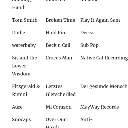
Hand
Tom Smith
Broken Time
Play It Again Sam
Dodie
Hold Fire
Decca
waterbaby
Beck n Call
Sub Pop
Sis and the
Crocus Man
Native Cat Recordin
Lower
Wisdom
Fitzgerald &
Letztes
Der gesunde Mensch
Rimini
Gletscherlied
Aure
Mi Corazon
MayWay Records
Snocaps
Over Our
Anti-
Heads