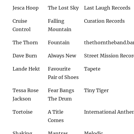
Jesca Hoop
The Lost Sky
Last Laugh Records
Cruise
Falling
Curation Records
Control
Mountain
The Thorn
Fountain
thethorntheband.b
Dave Burn
Always New
Street Mission Recor
Lande Hekt
Favourite
Tapete
Pair of Shoes
Tessa Rose
Fear Bangs
Tiny Tiger
Jackson
The Drum
Tortoise
A Title
International Anth
Comes
Shaking
Mantras
Melodic