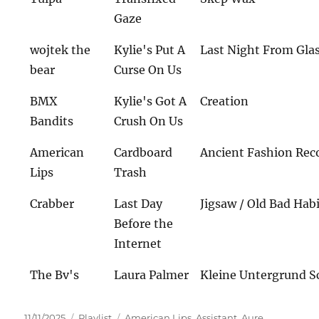
Gaze
wojtek the
Kylie's Put A
Last Night From Gl
bear
Curse On Us
BMX
Kylie's Got A
Creation
Bandits
Crush On Us
American
Cardboard
Ancient Fashion Rec
Lips
Trash
Crabber
Last Day
Jigsaw / Old Bad Hab
Before the
Internet
The Bv's
Laura Palmer
Kleine Untergrund S
Veröffentlicht
Kategorien
Schlagwörter
11/11/2025
Playlist
American Lips
,
Assistant
,
Aure
,