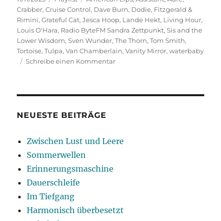
am
Crabber
,
Cruise Control
,
Dave Burn
,
Dodie
,
Fitzgerald &
Rimini
,
Grateful Cat
,
Jesca Hoop
,
Lande Hekt
,
Living Hour
,
Louis O'Hara
,
Radio ByteFM Sandra Zettpunkt
,
Sis and the
Lower Wisdom
,
Sven Wunder
,
The Thorn
,
Tom Smith
,
Tortoise
,
Tulpa
,
Van Chamberlain
,
Vanity Mirror
,
waterbaby
zu
Schreibe einen Kommentar
Fürs
Gemüt
NEUESTE BEITRÄGE
Zwischen Lust und Leere
Sommerwellen
Erinnerungsmaschine
Dauerschleife
Im Tiefgang
Harmonisch überbesetzt