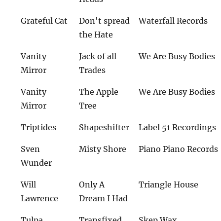
Grateful Cat
Don't spread
Waterfall Records
the Hate
Vanity
Jack of all
We Are Busy Bodies
Mirror
Trades
Vanity
The Apple
We Are Busy Bodies
Mirror
Tree
Triptides
Shapeshifter
Label 51 Recordings
Sven
Misty Shore
Piano Piano Records
Wunder
Will
Only A
Triangle House
Lawrence
Dream I Had
Tulpa
Transfixed
Skep Wax