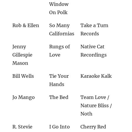
Window
On Polk
Rob & Ellen
So Many
Take a Turn
Californias
Records
Jenny
Rungs of
Native Cat
Gillespie
Love
Recordings
Mason
Bill Wells
Tie Your
Karaoke Kalk
Hands
Jo Mango
The Bed
Team Love /
Nature Bliss /
Noth
R. Stevie
I Go Into
Cherry Red