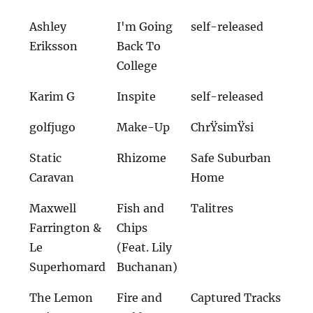
Ashley
I'm Going
self-released
Eriksson
Back To
College
Karim G
Inspite
self-released
golfjugo
Make-Up
ChrŸsimŸsi
Static
Rhizome
Safe Suburban
Caravan
Home
Maxwell
Fish and
Talitres
Farrington &
Chips
Le
(Feat. Lily
Superhomard
Buchanan)
The Lemon
Fire and
Captured Tracks