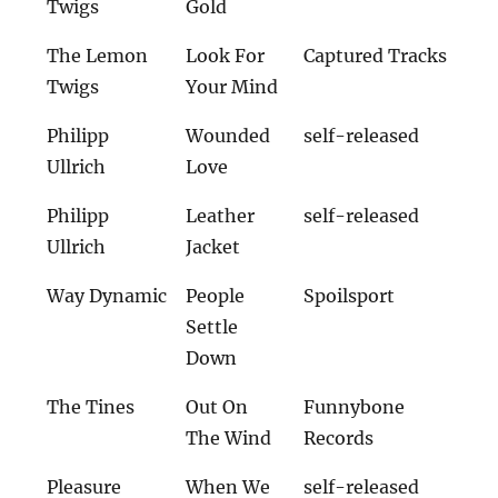
Twigs
Gold
The Lemon
Look For
Captured Tracks
Twigs
Your Mind
Philipp
Wounded
self-released
Ullrich
Love
Philipp
Leather
self-released
Ullrich
Jacket
Way Dynamic
People
Spoilsport
Settle
Down
The Tines
Out On
Funnybone
The Wind
Records
Pleasure
When We
self-released