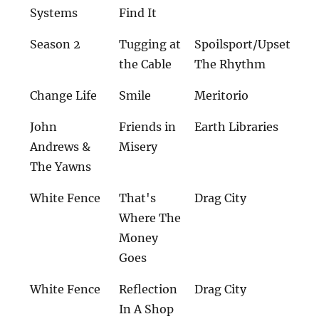
Systems
Find It
Season 2
Tugging at
Spoilsport/Upset
the Cable
The Rhythm
Change Life
Smile
Meritorio
John
Friends in
Earth Libraries
Andrews &
Misery
The Yawns
White Fence
That's
Drag City
Where The
Money
Goes
White Fence
Reflection
Drag City
In A Shop