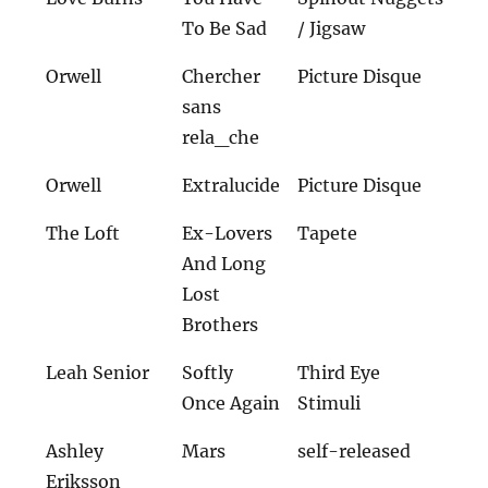
To Be Sad
/ Jigsaw
Orwell
Chercher
Picture Disque
sans
rela_che
Orwell
Extralucide
Picture Disque
The Loft
Ex-Lovers
Tapete
And Long
Lost
Brothers
Leah Senior
Softly
Third Eye
Once Again
Stimuli
Ashley
Mars
self-released
Eriksson