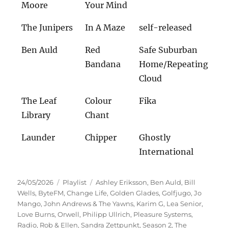
Moore
Your Mind
The Junipers
In A Maze
self-released
Ben Auld
Red
Safe Suburban
Bandana
Home/Repeating
Cloud
The Leaf
Colour
Fika
Library
Chant
Launder
Chipper
Ghostly
International
Veröffentlicht
Kategorien
Schlagwörter
24/05/2026
Playlist
Ashley Eriksson
,
Ben Auld
,
Bill
am
Wells
,
ByteFM
,
Change Life
,
Golden Glades
,
Golfjugo
,
Jo
Mango
,
John Andrews & The Yawns
,
Karim G
,
Lea Senior
,
Love Burns
,
Orwell
,
Philipp Ullrich
,
Pleasure Systems
,
Radio
,
Rob & Ellen
,
Sandra Zettpunkt
,
Season 2
,
The