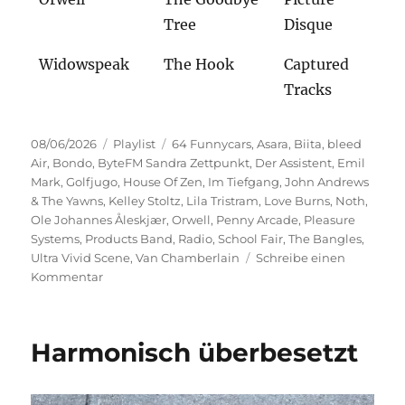
Tree
Disque
Widowspeak
The Hook
Captured
Tracks
Veröffentlicht
Kategorien
Schlagwörter
08/06/2026
Playlist
64 Funnycars
,
Asara
,
Biita
,
bleed
am
Air
,
Bondo
,
ByteFM Sandra Zettpunkt
,
Der Assistent
,
Emil
Mark
,
Golfjugo
,
House Of Zen
,
Im Tiefgang
,
John Andrews
& The Yawns
,
Kelley Stoltz
,
Lila Tristram
,
Love Burns
,
Noth
,
Ole Johannes Åleskjær
,
Orwell
,
Penny Arcade
,
Pleasure
Systems
,
Products Band
,
Radio
,
School Fair
,
The Bangles
,
Ultra Vivid Scene
,
Van Chamberlain
Schreibe einen
zu
Kommentar
Im
Tiefgang
Harmonisch überbesetzt