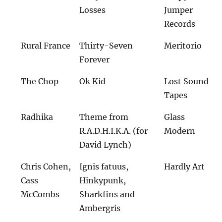
Losses
Jumper
Records
Rural France
Thirty-Seven
Meritorio
Forever
The Chop
Ok Kid
Lost Sound
Tapes
Radhika
Theme from
Glass
R.A.D.H.I.K.A. (for
Modern
David Lynch)
Chris Cohen,
Ignis fatuus,
Hardly Art
Cass
Hinkypunk,
McCombs
Sharkfins and
Ambergris