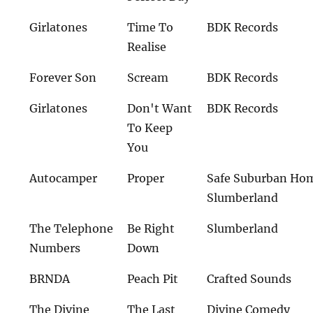
Girlatones
Time To
BDK Records
Realise
Forever Son
Scream
BDK Records
Girlatones
Don't Want
BDK Records
To Keep
You
Autocamper
Proper
Safe Suburban Hom
Slumberland
The Telephone
Be Right
Slumberland
Numbers
Down
BRNDA
Peach Pit
Crafted Sounds
The Divine
The Last
Divine Comedy