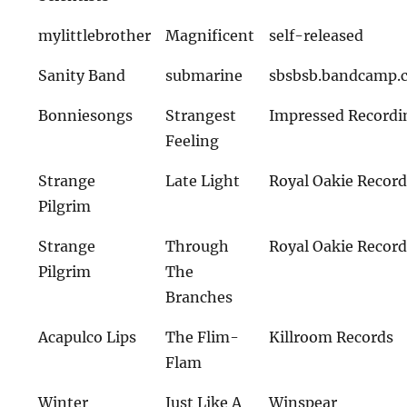
mylittlebrother
Magnificent
self-released
Sanity Band
submarine
sbsbsb.bandcamp.
Bonniesongs
Strangest
Impressed Recordi
Feeling
Strange
Late Light
Royal Oakie Recor
Pilgrim
Strange
Through
Royal Oakie Recor
Pilgrim
The
Branches
Acapulco Lips
The Flim-
Killroom Records
Flam
Winter
Just Like A
Winspear