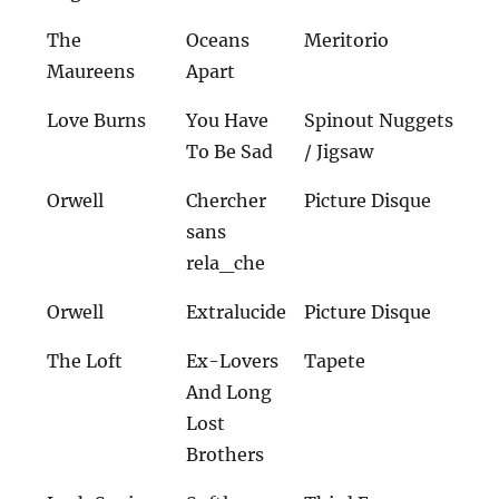
The
Oceans
Meritorio
Maureens
Apart
Love Burns
You Have
Spinout Nuggets
To Be Sad
/ Jigsaw
Orwell
Chercher
Picture Disque
sans
rela_che
Orwell
Extralucide
Picture Disque
The Loft
Ex-Lovers
Tapete
And Long
Lost
Brothers