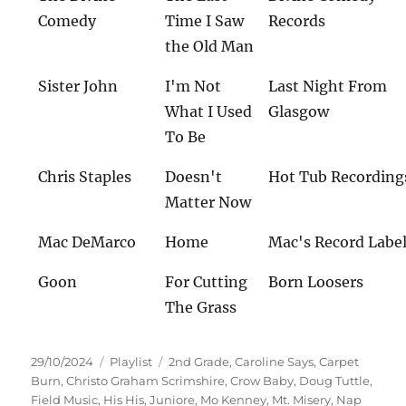
Comedy
Time I Saw
Records
the Old Man
Sister John
I'm Not
Last Night From
What I Used
Glasgow
To Be
Chris Staples
Doesn't
Hot Tub Recording
Matter Now
Mac DeMarco
Home
Mac's Record Labe
Goon
For Cutting
Born Loosers
The Grass
Veröffentlicht
Kategorien
Schlagwörter
29/10/2024
Playlist
2nd Grade
,
Caroline Says
,
Carpet
am
Burn
,
Christo Graham Scrimshire
,
Crow Baby
,
Doug Tuttle
,
Field Music
,
His His
,
Juniore
,
Mo Kenney
,
Mt. Misery
,
Nap