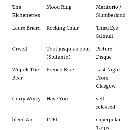
The
Mood Ring
Meritorio /
Kichenettes
Slumberland
Laure Briard
Rocking Chair
Third Eye
Stimuli
Orwell
Tout jusqu'au bout
Picture
(Soltanto)
Disque
Wojtek The
French Blue
Last Night
Bear
From
Glasgow
Gurry Wurry
Have You
self-
released
bleed Air
I TEL
superpolar
Ta•ps