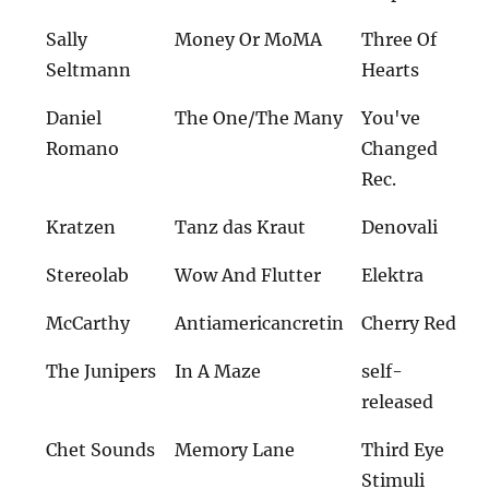
Sally
Money Or MoMA
Three Of
Seltmann
Hearts
Daniel
The One/The Many
You've
Romano
Changed
Rec.
Kratzen
Tanz das Kraut
Denovali
Stereolab
Wow And Flutter
Elektra
McCarthy
Antiamericancretin
Cherry Red
The Junipers
In A Maze
self-
released
Chet Sounds
Memory Lane
Third Eye
Stimuli