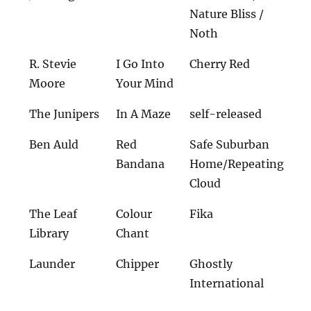
Nature Bliss /
Noth
R. Stevie
I Go Into
Cherry Red
Moore
Your Mind
The Junipers
In A Maze
self-released
Ben Auld
Red
Safe Suburban
Bandana
Home/Repeating
Cloud
The Leaf
Colour
Fika
Library
Chant
Launder
Chipper
Ghostly
International