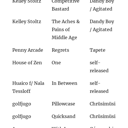
Kelley Stoltz
Competitive
Dandy Boy
Bastard
/ Agitated
Kelley Stoltz
The Aches &
Dandy Boy
Pains of
/ Agitated
Middle Age
Penny Arcade
Regrets
Tapete
House of Zen
One
self-
released
Huaico f/ Nala
In Between
self-
Tessloff
released
golfjugo
Pillowcase
Chrüsimüsi
golfjugo
Quicksand
Chrüsimüsi