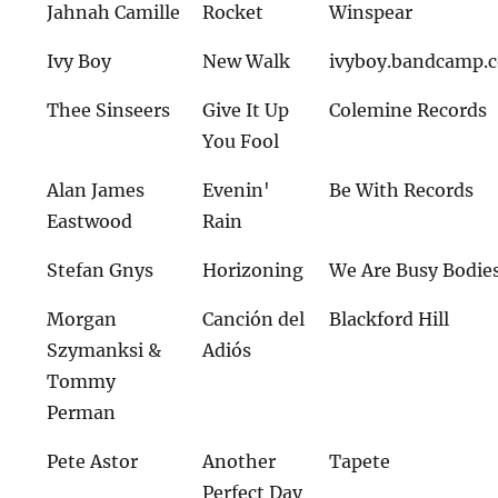
Jahnah Camille
Rocket
Winspear
Ivy Boy
New Walk
ivyboy.bandcamp.
Thee Sinseers
Give It Up
Colemine Records
You Fool
Alan James
Evenin'
Be With Records
Eastwood
Rain
Stefan Gnys
Horizoning
We Are Busy Bodie
Morgan
Canción del
Blackford Hill
Szymanksi &
Adiós
Tommy
Perman
Pete Astor
Another
Tapete
Perfect Day