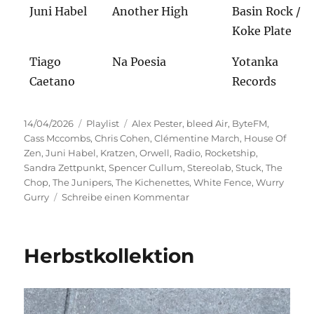
Juni Habel
Another High
Basin Rock /
Koke Plate
Tiago
Na Poesia
Yotanka
Caetano
Records
Veröffentlicht
Kategorien
Schlagwörter
14/04/2026
Playlist
Alex Pester
,
bleed Air
,
ByteFM
,
am
Cass Mccombs
,
Chris Cohen
,
Clémentine March
,
House Of
Zen
,
Juni Habel
,
Kratzen
,
Orwell
,
Radio
,
Rocketship
,
Sandra Zettpunkt
,
Spencer Cullum
,
Stereolab
,
Stuck
,
The
Chop
,
The Junipers
,
The Kichenettes
,
White Fence
,
Wurry
zu
Gurry
Schreibe einen Kommentar
Im
Offbeat
zu
Herbstkollektion
Hause