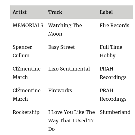
Artist
Track
Label
MEMORIALS
Watching The
Fire Records
Moon
Spencer
Easy Street
Full Time
Cullum
Hobby
ClŽmentine
Lixo Sentimental
PRAH
March
Recordings
ClŽmentine
Fireworks
PRAH
March
Recordings
Rocketship
I Love You Like The
Slumberland
Way That I Used To
Do