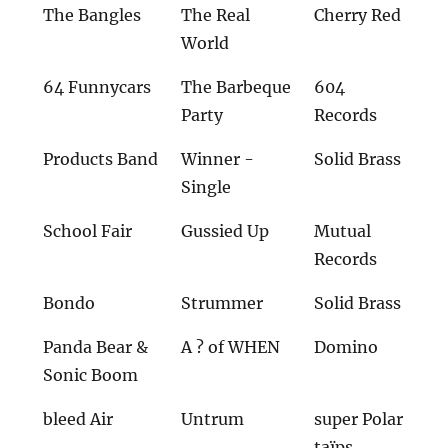
The Bangles
The Real
Cherry Red
World
64 Funnycars
The Barbeque
604
Party
Records
Products Band
Winner -
Solid Brass
Single
School Fair
Gussied Up
Mutual
Records
Bondo
Strummer
Solid Brass
Panda Bear &
A ? of WHEN
Domino
Sonic Boom
bleed Air
Untrum
super Polar
taïps