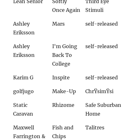
Leah Senior
Softly
Third Eye
Once Again
Stimuli
Ashley
Mars
self-released
Eriksson
Ashley
I'm Going
self-released
Eriksson
Back To
College
Karim G
Inspite
self-released
golfjugo
Make-Up
ChrŸsimŸsi
Static
Rhizome
Safe Suburban
Caravan
Home
Maxwell
Fish and
Talitres
Farrington &
Chips