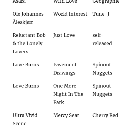
Asara
With Love
Géographie
Ole Johannes
World Interest
Tune-J
Åleskjær
Reluctant Bob
Just Love
self-
& the Lonely
released
Lovers
Love Burns
Pavement
Spinout
Drawings
Nuggets
Love Burns
One More
Spinout
Night In The
Nuggets
Park
Ultra Vivid
Mercy Seat
Cherry Red
Scene