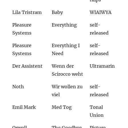
Lila Tristram
Baby
WIAIWYA
Pleasure
Everything
self-
Systems
released
Pleasure
Everything I
self-
Systems
Need
released
Der Assistent
Wenn der
Ultramarin
Scirocco weht
Noth
Wir wollen zu
self-
viel
released
Emil Mark
Med Tog
Tonal
Union
Orwell
The Goodbye
Picture