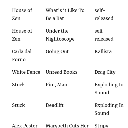
House of
What's it Like To
self-
Zen
Be a Bat
released
House of
Under the
self-
Zen
Nightoscope
released
Carla dal
Going Out
Kallista
Forno
White Fence
Unread Books
Drag City
Stuck
Fire, Man
Exploding In
Sound
Stuck
Deadlift
Exploding In
Sound
Alex Pester
Marybeth Cuts Her
Stripy