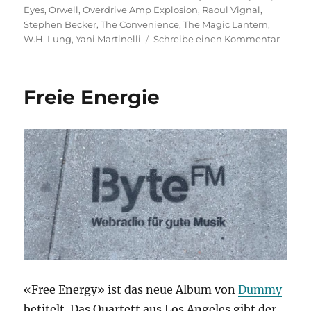
Eyes
,
Orwell
,
Overdrive Amp Explosion
,
Raoul Vignal
,
Stephen Becker
,
The Convenience
,
The Magic Lantern
,
zu
W.H. Lung
,
Yani Martinelli
Schreibe einen Kommentar
Herbst
Freie Energie
«Free Energy» ist das neue Album von
Dummy
betitelt. Das Quartett aus Los Angeles gibt der