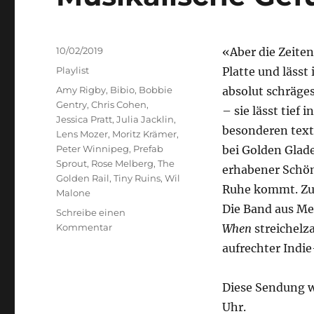
Veröffentlicht
10/02/2019
«Aber die Zeite
am
Kategorien
Playlist
Platte und läss
Schlagwörter
Amy Rigby
,
Bibio
,
Bobbie
absolut schräge
Gentry
,
Chris Cohen
,
– sie lässt tief
Jessica Pratt
,
Julia Jacklin
,
besonderen text
Lens Mozer
,
Moritz Krämer
,
Peter Winnipeg
,
Prefab
bei Golden Glade
Sprout
,
Rose Melberg
,
The
erhabener Schönh
Golden Rail
,
Tiny Ruins
,
Wil
Ruhe kommt. Zud
Malone
Die Band aus Me
Schreibe einen
zu
Kommentar
When
streichelz
Musikalische
aufrechter Indie
Gefühlswelten
Diese Sendung w
Uhr.