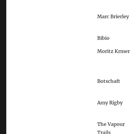
Marc Brierley
Bibio
Moritz Krmer
Botschaft
Amy Rigby
The Vapour
Trails