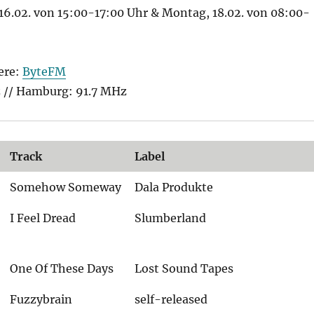
16.02. von 15:00-17:00 Uhr & Montag, 18.02. von 08:00-
ere:
ByteFM
z // Hamburg: 91.7 MHz
Track
Label
Somehow Someway
Dala Produkte
I Feel Dread
Slumberland
One Of These Days
Lost Sound Tapes
Fuzzybrain
self-released