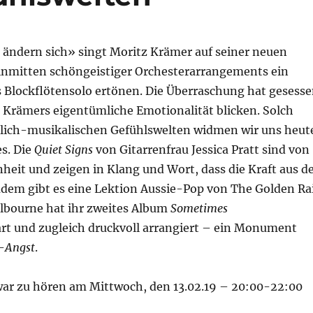
n ändern sich» singt Moritz Krämer auf seiner neuen
t inmitten schöngeistiger Orchesterarrangements ein
s Blockflötensolo ertönen. Die Überraschung hat gesess
 in Krämers eigentümliche Emotionalität blicken. Solch
lich-musikalischen Gefühlswelten widmen wir uns heut
s. Die
Quiet Signs
von Gitarrenfrau Jessica Pratt sind von
eit und zeigen in Klang und Wort, dass die Kraft aus d
em gibt es eine Lektion Aussie-Pop von The Golden Rai
lbourne hat ihr zweites Album
Sometimes
art und zugleich druckvoll arrangiert – ein Monument
-
Angst
.
ar zu hören am Mittwoch, den 13.02.19 – 20:00-22:00