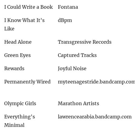
I Could Write a Book
Fontana
I Know What It's
dBpm
Like
Head Alone
Transgressive Records
Green Eyes
Captured Tracks
Rewards
Joyful Noise
Permanently Wired
myteenagestride.bandcamp.co
Olympic Girls
Marathon Artists
Everything's
lawrencearabia.bandcamp.com
Minimal