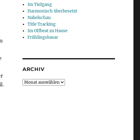
Im Tiefgang
Harmonisch überbesetzt
Nabelschau
Title Tracking
Im Offbeat zu Hause
Frühlingsbasar
en
e
ARCHIV
er
Archiv
l.