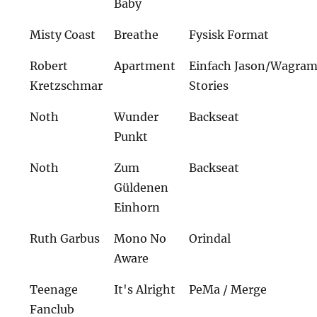
Baby
Misty Coast
Breathe
Fysisk Format
Robert
Apartment
Einfach Jason/Wagra
Kretzschmar
Stories
Noth
Wunder
Backseat
Punkt
Noth
Zum
Backseat
Güldenen
Einhorn
Ruth Garbus
Mono No
Orindal
Aware
Teenage
It's Alright
PeMa / Merge
Fanclub