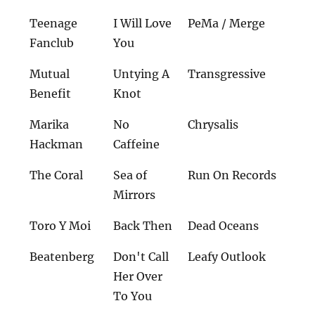
Teenage
I Will Love
PeMa / Merge
Fanclub
You
Mutual
Untying A
Transgressive
Benefit
Knot
Marika
No
Chrysalis
Hackman
Caffeine
The Coral
Sea of
Run On Records
Mirrors
Toro Y Moi
Back Then
Dead Oceans
Beatenberg
Don't Call
Leafy Outlook
Her Over
To You