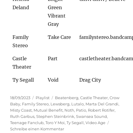
Deland
Green
Vibrant
Gray
Family
Take Care
familystereo.bandcam
Stereo
Castle
Part
castletheater.bandca
Theater
Ty Segall
Void
Drag City
Veröffentlicht
Kategorien
Schlagwörter
18/09/2023
Playlist
Beatenberg
,
Castle Theater
,
Crow
am
Baby
,
Family Stereo
,
Lewsberg
,
Lutalo
,
Marta Del Grandi
,
Misty Coast
,
Mutual Benefit
,
Noth
,
Patio
,
Robert Rotifer
,
Ruth Garbus
,
Stephen Steinbrink
,
Swansea Sound
,
Teenage Fanclub
,
Toro Y Moi
,
Ty Segall
,
Video Age
zu
Schreibe einen Kommentar