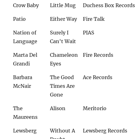
Crow Baby
Little Mug
Duchess Box Records
Patio
Either Way
Fire Talk
Nation of
Surely I
PIAS
Language
Can't Wait
Marta Del
Chameleon
Fire Records
Grandi
Eyes
Barbara
The Good
Ace Records
McNair
Times Are
Gone
The
Alison
Meritorio
Maureens
Lewsberg
Without A
Lewsberg Records