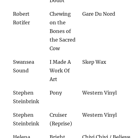
Doubt
Robert
Chewing
Gare Du Nord
Rotifer
on the
Bones of
the Sacred
Cow
Swansea
I Made A
Skep Wax
Sound
Work Of
Art
Stephen
Pony
Western Vinyl
Steinbrink
Stephen
Cruiser
Western Vinyl
Steinbrink
(Reprise)
Helena
Bright
Chivi Chivi / Believe