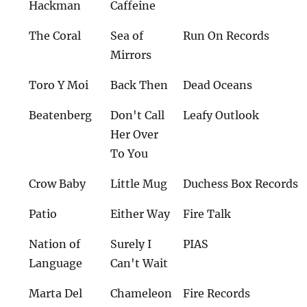
Hackman
Caffeine
The Coral
Sea of
Run On Records
Mirrors
Toro Y Moi
Back Then
Dead Oceans
Beatenberg
Don't Call
Leafy Outlook
Her Over
To You
Crow Baby
Little Mug
Duchess Box Records
Patio
Either Way
Fire Talk
Nation of
Surely I
PIAS
Language
Can't Wait
Marta Del
Chameleon
Fire Records