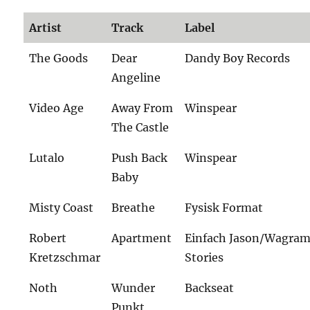
Artist
Track
Label
The Goods
Dear
Dandy Boy Records
Angeline
Video Age
Away From
Winspear
The Castle
Lutalo
Push Back
Winspear
Baby
Misty Coast
Breathe
Fysisk Format
Robert
Apartment
Einfach Jason/Wagra
Kretzschmar
Stories
Noth
Wunder
Backseat
Punkt