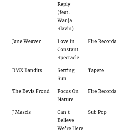
Reply
(feat.
Wanja
Slavin)
Jane Weaver
Love In
Fire Records
Constant
Spectacle
BMX Bandits
Setting
Tapete
Sun
The Bevis Frond
Focus On
Fire Records
Nature
J Mascis
Can't
Sub Pop
Believe
We're Here