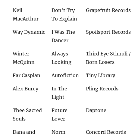
Neil
Don't Try
Grapefruit Records
MacArthur
To Explain
Way Dynamic
I Was The
Spoilsport Records
Dancer
Winter
Always
Third Eye Stimuli /
McQuinn
Looking
Born Losers
Far Caspian
Autofiction
Tiny Library
Alex Burey
In The
Pling Records
Light
Thee Sacred
Future
Daptone
Souls
Lover
Dana and
Norm
Concord Records