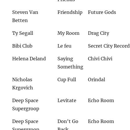
Steven Van
Friendship
Future Gods
Betten
Ty Segall
My Room
Drag City
Bibi Club
Le feu
Secret City Record
Helena Deland
Saying
Chivi Chivi
Something
Nicholas
Cup Full
Orindal
Krgovich
Deep Space
Levitate
Echo Room
Supergroop
Deep Space
Don't Go
Echo Room
Supergroop
Back