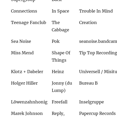
Connections
In Space
Trouble In Mind
Teenage Fanclub
The
Creation
Cabbage
Sea Noise
Pok
seanoise.bandca
Miss Mend
Shape Of
Tip Top Recordin
Things
Klotz + Dabeler
Heinz
Universell / Misit
Holger Hiller
Jonny (du
Bureau B
Lump)
Löwenzahnhonig
Freefall
Inselgruppe
Marek Johnson
Reply,
Papercup Records