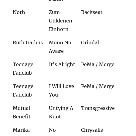
Noth
Zum
Backseat
Güldenen
Einhorn
Ruth Garbus
Mono No
Orindal
Aware
Teenage
It's Alright
PeMa / Merge
Fanclub
Teenage
I Will Love
PeMa / Merge
Fanclub
You
Mutual
Untying A
Transgressive
Benefit
Knot
Marika
No
Chrysalis