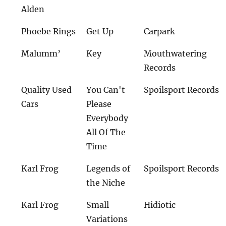
Alden
Phoebe Rings
Get Up
Carpark
Malumm’
Key
Mouthwatering
Records
Quality Used
You Can't
Spoilsport Records
Cars
Please
Everybody
All Of The
Time
Karl Frog
Legends of
Spoilsport Records
the Niche
Karl Frog
Small
Hidiotic
Variations