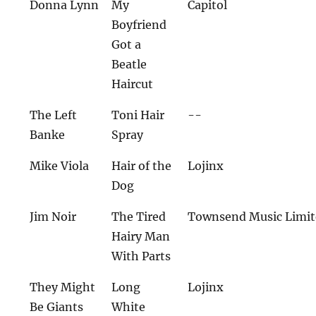
Donna Lynn
My
Capitol
Boyfriend
Got a
Beatle
Haircut
The Left
Toni Hair
--
Banke
Spray
Mike Viola
Hair of the
Lojinx
Dog
Jim Noir
The Tired
Townsend Music Limi
Hairy Man
With Parts
They Might
Long
Lojinx
Be Giants
White