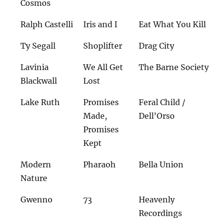
Cosmos
Ralph Castelli
Iris and I
Eat What You Kill
Ty Segall
Shoplifter
Drag City
Lavinia
We All Get
The Barne Society
Blackwall
Lost
Lake Ruth
Promises
Feral Child /
Made,
Dell'Orso
Promises
Kept
Modern
Pharaoh
Bella Union
Nature
Gwenno
73
Heavenly
Recordings