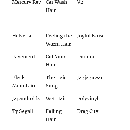
Mercury Rev
Car Wash
V2
Hair
---
---
---
Helvetia
Feeling the
Joyful Noise
Warm Hair
Pavement
Cut Your
Domino
Hair
Black
The Hair
Jagjaguwar
Mountain
Song
Japandroids
Wet Hair
Polyvinyl
Ty Segall
Falling
Drag City
Hair