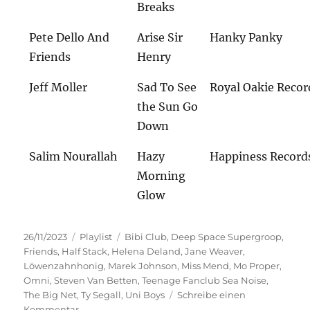
Breaks
Pete Dello And
Arise Sir
Hanky Panky
Friends
Henry
Jeff Moller
Sad To See
Royal Oakie Recor
the Sun Go
Down
Salim Nourallah
Hazy
Happiness Record
Morning
Glow
Veröffentlicht
Kategorien
Schlagwörter
26/11/2023
Playlist
Bibi Club
,
Deep Space Supergroop
,
am
Friends
,
Half Stack
,
Helena Deland
,
Jane Weaver
,
Löwenzahnhonig
,
Marek Johnson
,
Miss Mend
,
Mo Proper
,
Omni
,
Steven Van Betten
,
Teenage Fanclub Sea Noise
,
The Big Net
,
Ty Segall
,
Uni Boys
Schreibe einen
zu
Kommentar