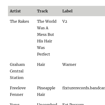
Artist
Track
Label
The Rakes
The World
V2
Was A
Mess But
His Hair
Was
Perfect
Graham
Hair
Warner
Central
Station
Freelove
Pineapple
fixturerecords.bandc
Fenner
Hair
Yung
Uncombed
Fat Possum