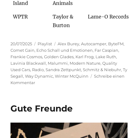
Island
Animals
WPTR
Taylor &
Lame-O Records
Burton
Veröffentlicht
Kategorien
Schlagwörter
20/07/2025
Playlist
Alex Burey
,
Autocamper
,
ByteFM
,
am
Comet Gain
,
Echo Schall und Emotionen
,
Far Caspian
,
Frankie Cosmos
,
Golden Glades
,
Karl Frog
,
Lake Ruth
,
Lavinia Blackwall
,
Malummi
,
Modern Nature
,
Quality
Used Cars
,
Radio
,
Sandra Zettpunkt
,
Schmitz & Niebuhr
,
Ty
Segall
,
Way Dynamic
,
Winter McQuinn
Schreibe einen
zu
Kommentar
Echo,
Schall
und
Gute Freunde
Emotionen