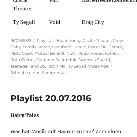
Castle
Part
castletheater.bandca
Theater
Ty Segall
Void
Drag City
Veröffentlicht
Kategorien
Schlagwörter
18/09/2023
Playlist
Beatenberg
,
Castle Theater
,
Crow
am
Baby
,
Family Stereo
,
Lewsberg
,
Lutalo
,
Marta Del Grandi
,
Misty Coast
,
Mutual Benefit
,
Noth
,
Patio
,
Robert Rotifer
,
Ruth Garbus
,
Stephen Steinbrink
,
Swansea Sound
,
Teenage Fanclub
,
Toro Y Moi
,
Ty Segall
,
Video Age
zu
Schreibe einen Kommentar
Lieder
vom
Verschwinden
Playlist 20.07.2016
Hairy Tales
Was hat Musik mit Haaren zu tun? Zum einen