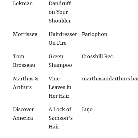
Lekman
Dandruff
on Your
Shoulder
Morrissey
Hairdresser
Parlophon
On Fire
Tom
Green
Crossbill Rec.
Brosseau
Shampoo
Marthas &
Vine
marthasandarthurs.b
Arthurs
Leaves in
Her Hair
Discover
A Lock of
Lujo
America
Samson's
Hair