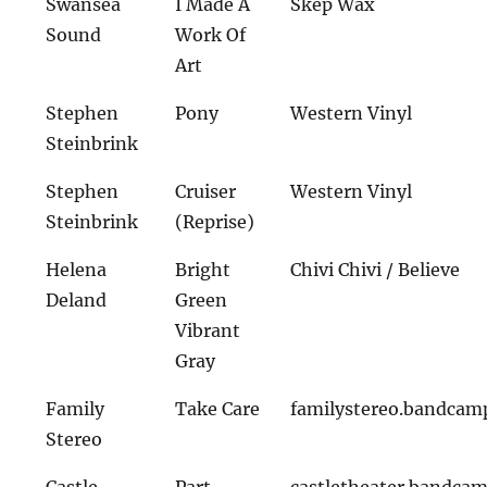
Swansea
I Made A
Skep Wax
Sound
Work Of
Art
Stephen
Pony
Western Vinyl
Steinbrink
Stephen
Cruiser
Western Vinyl
Steinbrink
(Reprise)
Helena
Bright
Chivi Chivi / Believe
Deland
Green
Vibrant
Gray
Family
Take Care
familystereo.bandcam
Stereo