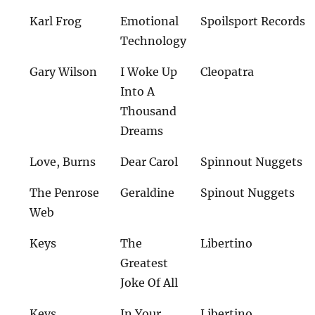
Karl Frog
Emotional
Spoilsport Records
Technology
Gary Wilson
I Woke Up
Cleopatra
Into A
Thousand
Dreams
Love, Burns
Dear Carol
Spinnout Nuggets
The Penrose
Geraldine
Spinout Nuggets
Web
Keys
The
Libertino
Greatest
Joke Of All
Keys
In Your
Libertino