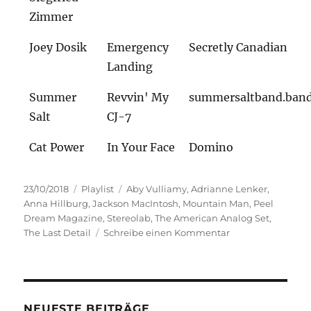
Zimmer
Joey Dosik
Emergency
Secretly Canadian
Landing
Summer
Revvin' My
summersaltband.ban
Salt
CJ-7
Cat Power
In Your Face
Domino
Veröffentlicht
Kategorien
Schlagwörter
23/10/2018
Playlist
Aby Vulliamy
,
Adrianne Lenker
,
am
Anna Hillburg
,
Jackson MacIntosh
,
Mountain Man
,
Peel
Dream Magazine
,
Stereolab
,
The American Analog Set
,
zu
The Last Detail
Schreibe einen Kommentar
Analogue
Souls
NEUESTE BEITRÄGE