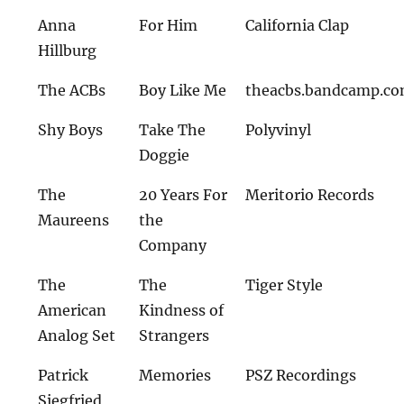
Anna
For Him
California Clap
Hillburg
The ACBs
Boy Like Me
theacbs.bandcamp.c
Shy Boys
Take The
Polyvinyl
Doggie
The
20 Years For
Meritorio Records
Maureens
the
Company
The
The
Tiger Style
American
Kindness of
Analog Set
Strangers
Patrick
Memories
PSZ Recordings
Siegfried