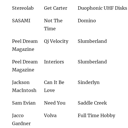
Stereolab
Get Carter
Duophonic UHF Disks
SASAMI
Not The
Domino
Time
Peel Dream
Qi Velocity
Slumberland
Magazine
Peel Dream
Interiors
Slumberland
Magazine
Jackson
Can It Be
Sinderlyn
MacIntosh
Love
Sam Evian
Need You
Saddle Creek
Jacco
Volva
Full Time Hobby
Gardner