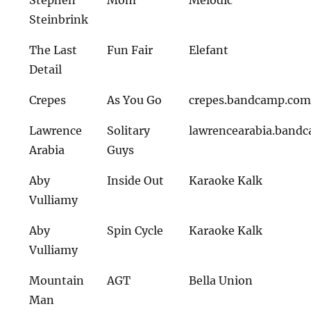
Stephen
Mom
Melodic
Steinbrink
The Last
Fun Fair
Elefant
Detail
Crepes
As You Go
crepes.bandcamp.co
Lawrence
Solitary
lawrencearabia.band
Arabia
Guys
Aby
Inside Out
Karaoke Kalk
Vulliamy
Aby
Spin Cycle
Karaoke Kalk
Vulliamy
Mountain
AGT
Bella Union
Man