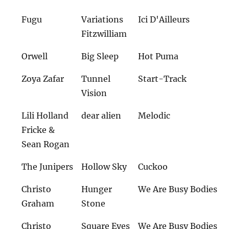
Fugu
Variations
Ici D'Ailleurs
Fitzwilliam
Orwell
Big Sleep
Hot Puma
Zoya Zafar
Tunnel
Start-Track
Vision
Lili Holland
dear alien
Melodic
Fricke &
Sean Rogan
The Junipers
Hollow Sky
Cuckoo
Christo
Hunger
We Are Busy Bodies
Graham
Stone
Christo
Square Eyes
We Are Busy Bodies