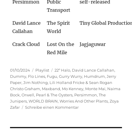
Persimmon
Public
self-released
Transport
David Lance
The Spirit
Tiny Global Productio
Callahan
World
Crack Cloud
Lost On the
Jagjaguwar
Red Mile
Veröffentlicht
Kategorien
Schlagwörter
01/10/2024
Playlist
22º Halo
,
David Lance Callahan
,
am
Dummy
,
Flo Lines
,
Fugu
,
Gurry Wurry
,
Humdrum
,
Jerry
Paper
,
Jim Nothing
,
Lili Holland Fricke & Sean Rogan
Christo Graham
,
Maxband
,
Mo Kenney
,
Monte Mai
,
Naima
Bock
,
Orwell
,
Pearl & The Oysters
,
Persimmon
,
The
Junipers
,
WORLD BRAIN
,
Worries And Other Plants
,
Zoya
zu
Zafar
Schreibe einen Kommentar
Freie
Energie