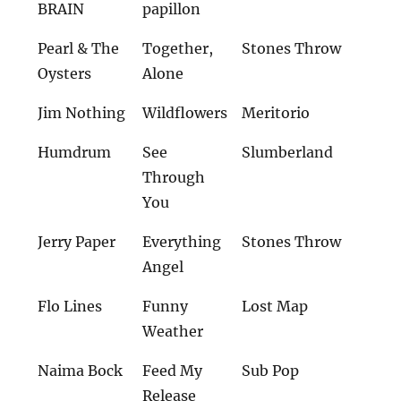
BRAIN
papillon
Pearl & The
Together,
Stones Throw
Oysters
Alone
Jim Nothing
Wildflowers
Meritorio
Humdrum
See
Slumberland
Through
You
Jerry Paper
Everything
Stones Throw
Angel
Flo Lines
Funny
Lost Map
Weather
Naima Bock
Feed My
Sub Pop
Release