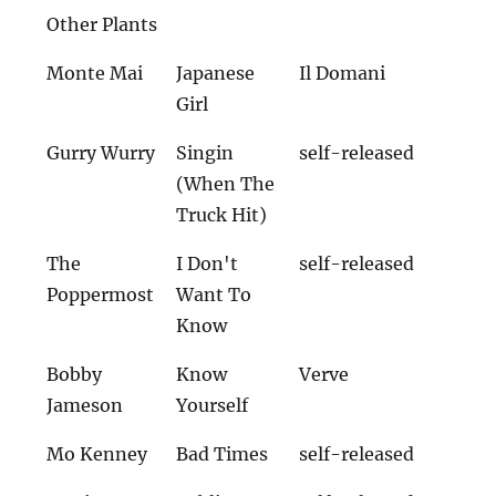
Other Plants
Monte Mai
Japanese
Il Domani
Girl
Gurry Wurry
Singin
self-released
(When The
Truck Hit)
The
I Don't
self-released
Poppermost
Want To
Know
Bobby
Know
Verve
Jameson
Yourself
Mo Kenney
Bad Times
self-released