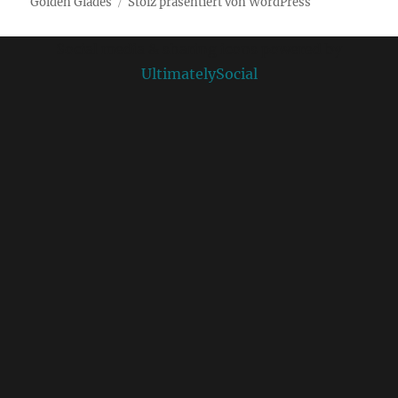
Golden Glades
Stolz präsentiert von WordPress
Social media & sharing icons powered by
UltimatelySocial