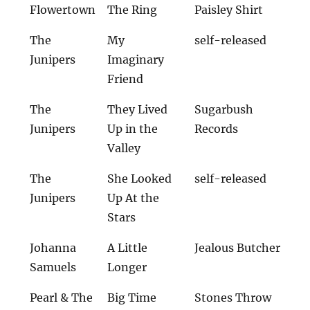
Flowertown
The Ring
Paisley Shirt
The
My
self-released
Junipers
Imaginary
Friend
The
They Lived
Sugarbush
Junipers
Up in the
Records
Valley
The
She Looked
self-released
Junipers
Up At the
Stars
Johanna
A Little
Jealous Butcher
Samuels
Longer
Pearl & The
Big Time
Stones Throw