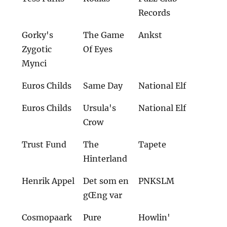
Records
Gorky's
The Game
Ankst
Zygotic
Of Eyes
Mynci
Euros Childs
Same Day
National Elf
Euros Childs
Ursula's
National Elf
Crow
Trust Fund
The
Tapete
Hinterland
Henrik Appel
Det som en
PNKSLM
gŒng var
Cosmopaark
Pure
Howlin'