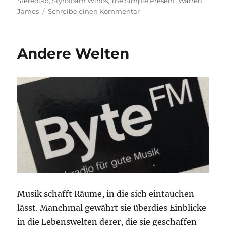
Stereolab
,
Styrofoam Winos
,
The Simple Present
,
Warren
zu
James
Schreibe einen Kommentar
Sommerwellen
Andere Welten
Musik schafft Räume, in die sich eintauchen
lässt. Manchmal gewährt sie überdies Einblicke
in die Lebenswelten derer, die sie geschaffen