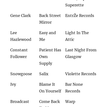
Superette
Gene Clark
Back Street
EntrŽe Records
Mirror
Lee
Easy and
Light In The
Hazlewood
Me
Attic
Constant
Patient Has
Last Night From
Follower
Own
Glasgow
Supply
Snowgoose
Salix
Violette Records
Ivy
Blame It
Bar None
On Yourself
Records
Broadcast
Come Back
Warp