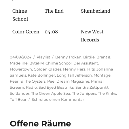
Chime
The End
Slumberland
School
Color Green
05:08
New West
Records
Veröffentlicht
Kategorien
Schlagwörter
04/09/2024
Playlist
Benny Trokan
,
Birdie
,
Brent &
am
Madeline
,
ByteFM
,
Chime School
,
Der Assistent
,
Flowertown
,
Golden Glades
,
Henny Herz
,
Hits
,
Johanna
Samuels
,
Kate Bollinger
,
Long Tall Jefferson
,
Montage
,
Pearl & The Oysters
,
Peel Dream Magazine
,
Primal
Scream
,
Radio
,
Sad Eyed Beatniks
,
Sandra Zettpunkt
,
Softlander
,
The Green Apple Sea
,
The Junipers
,
The Kinks
,
zu
Tuff Bear
Schreibe einen Kommentar
Kleinigkeiten
Offene Räume