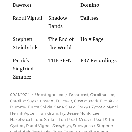
Dawson
Domino
Raoul Vignal
Shadow
Talitres
Bands
Stephen
The End of
Holy Page
Steinbrink
the World
Patrick
THE SIGN
PSZ Recordings
Siegfried
Zimmer
Veröffentlicht
Kategorien
Schlagwörter
09/11/2024
Uncategorized
Broadcast
,
Carolina Lee
,
am
Caroline Says
,
Constant Follower
,
Cosmopaark
,
Dropkick
,
Dummy
,
Euros Childs
,
Gene Clark
,
Gorky's Zygotic Mynci
,
Henrik Appel
,
Humdrum
,
Ivy
,
Jessie Monk
,
Lee
Hazelwood
,
Lone Striker
,
Lou Reed
,
Mnevis
,
Pearl & The
Oysters
,
Raoul Vignal
,
Sassyhiya
,
Snowgoose
,
Stephen
Steinbrink
,
Tess Parks
,
Trust Fund
Schreibe einen