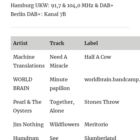
Hamburg UKW: 91,7 & 104,0 MHz & DAB+
Berlin DAB+: Kanal 7B
Artist
Track
Label
Machine
Need A
Half A Cow
Translations
Miracle
WORLD
Minute
worldbrain.bandcamp
BRAIN
papillon
Pearl & The
Together,
Stones Throw
Oysters
Alone
Jim Nothing
Wildflowers
Meritorio
Humdrum
See
Slumberland