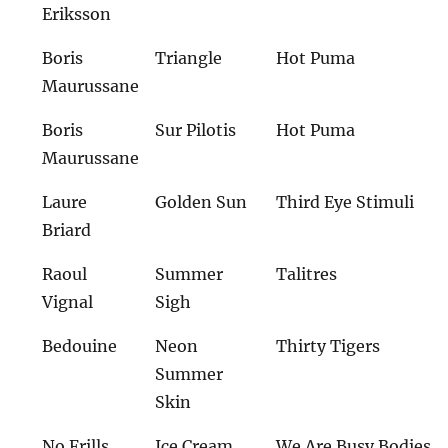
Eriksson
Boris
Triangle
Hot Puma
Maurussane
Boris
Sur Pilotis
Hot Puma
Maurussane
Laure
Golden Sun
Third Eye Stimuli
Briard
Raoul
Summer
Talitres
Vignal
Sigh
Bedouine
Neon
Thirty Tigers
Summer
Skin
No Frills
Ice Cream
We Are Busy Bodies