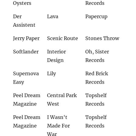
Oysters
Records
Der
Lava
Papercup
Assistent
Jerry Paper
Scenic Route
Stones Throw
Softlander
Interior
Oh, Sister
Design
Records
Supernova
Lily
Red Brick
Easy
Records
Peel Dream
Central Park
Topshelf
Magazine
West
Records
Peel Dream
I Wasn't
Topshelf
Magazine
Made For
Records
War