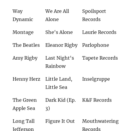
Way
We Are All
Spoilsport
Dynamic
Alone
Records
Montage
She's Alone
Laurie Records
The Beatles
Eleanor Rigby
Parlophone
Amy Rigby
Last Night's
Tapete Records
Rainbow
Henny Herz
Little Land,
Inselgruppe
Little Sea
The Green
Dark Kid (Ep.
K&F Records
Apple Sea
3)
Long Tall
Figure It Out
Mouthwatering
Jefferson
Records