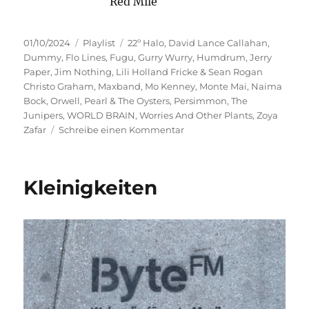
Red Mile
Veröffentlicht
Kategorien
Schlagwörter
01/10/2024
Playlist
22º Halo
,
David Lance Callahan
,
am
Dummy
,
Flo Lines
,
Fugu
,
Gurry Wurry
,
Humdrum
,
Jerry
Paper
,
Jim Nothing
,
Lili Holland Fricke & Sean Rogan
Christo Graham
,
Maxband
,
Mo Kenney
,
Monte Mai
,
Naima
Bock
,
Orwell
,
Pearl & The Oysters
,
Persimmon
,
The
Junipers
,
WORLD BRAIN
,
Worries And Other Plants
,
Zoya
zu
Zafar
Schreibe einen Kommentar
Freie
Energie
Kleinigkeiten