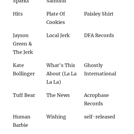
Sparks
Samurai
Hits
Plate Of
Paisley Shirt
Cookies
Jayson
Local Jerk
DFA Records
Green &
The Jerk
Kate
What's This
Ghostly
Bollinger
About (La La
International
La La)
Tuff Bear
The News
Acrophase
Records
Human
Wishing
self-released
Barbie