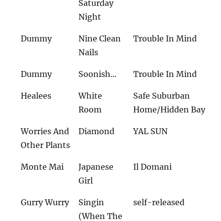
Saturday
Night
Dummy
Nine Clean
Trouble In Mind
Nails
Dummy
Soonish...
Trouble In Mind
Healees
White
Safe Suburban
Room
Home/Hidden Bay
Worries And
Diamond
YAL SUN
Other Plants
Monte Mai
Japanese
Il Domani
Girl
Gurry Wurry
Singin
self-released
(When The