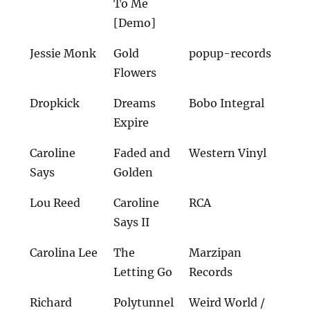
To Me
[Demo]
Jessie Monk
Gold
popup-records
Flowers
Dropkick
Dreams
Bobo Integral
Expire
Caroline
Faded and
Western Vinyl
Says
Golden
Lou Reed
Caroline
RCA
Says II
Carolina Lee
The
Marzipan
Letting Go
Records
Richard
Polytunnel
Weird World /