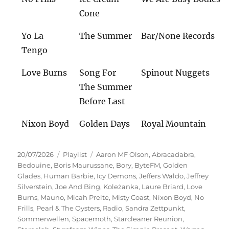
Cone
Yo La
The Summer
Bar/None Records
Tengo
Love Burns
Song For
Spinout Nuggets
The Summer
Before Last
Nixon Boyd
Golden Days
Royal Mountain
Veröffentlicht
Kategorien
Schlagwörter
20/07/2026
Playlist
Aaron MF Olson
,
Abracadabra
,
am
Bedouine
,
Boris Maurussane
,
Bory
,
ByteFM
,
Golden
Glades
,
Human Barbie
,
Icy Demons
,
Jeffers Waldo
,
Jeffrey
Silverstein
,
Joe And Bing
,
Koleżanka
,
Laure Briard
,
Love
Burns
,
Mauno
,
Micah Preite
,
Misty Coast
,
Nixon Boyd
,
No
Frills
,
Pearl & The Oysters
,
Radio
,
Sandra Zettpunkt
,
Sommerwellen
,
Spacemoth
,
Starcleaner Reunion
,