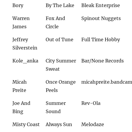
Bory
By The Lake
Bleak Enterprise
Warren
Fox And
Spinout Nuggets
James
Circle
Jeffrey
Out of Tune
Full Time Hobby
Silverstein
Kole_anka
City Summer
Bar/None Records
Sweat
Micah
Once Orange
micahpreite.bandca
Preite
Peels
Joe And
Summer
Rev-Ola
Bing
Sound
Misty Coast
Always Sun
Melodaze