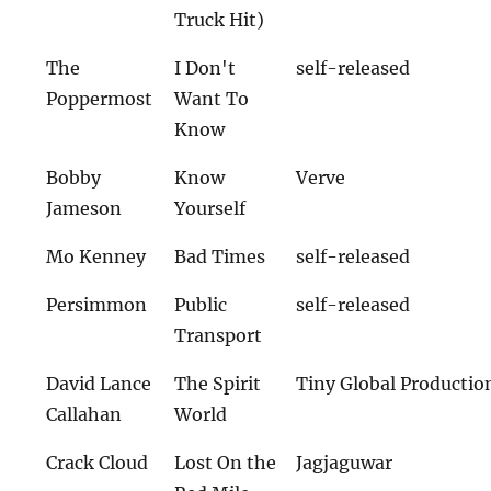
Truck Hit)
The
I Don't
self-released
Poppermost
Want To
Know
Bobby
Know
Verve
Jameson
Yourself
Mo Kenney
Bad Times
self-released
Persimmon
Public
self-released
Transport
David Lance
The Spirit
Tiny Global Productio
Callahan
World
Crack Cloud
Lost On the
Jagjaguwar