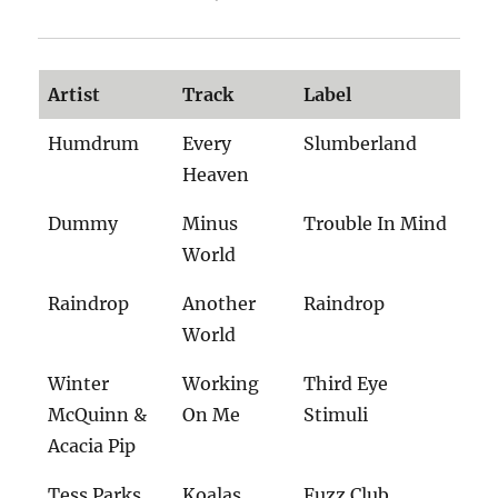
Artist
Track
Label
Humdrum
Every
Slumberland
Heaven
Dummy
Minus
Trouble In Mind
World
Raindrop
Another
Raindrop
World
Winter
Working
Third Eye
McQuinn &
On Me
Stimuli
Acacia Pip
Tess Parks
Koalas
Fuzz Club