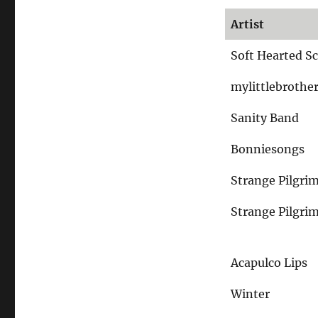
Vorschrift
Artist
Soft Hearted Sc
mylittlebrothe
Sanity Band
Bonniesongs
Strange Pilgri
Strange Pilgri
Acapulco Lips
Winter