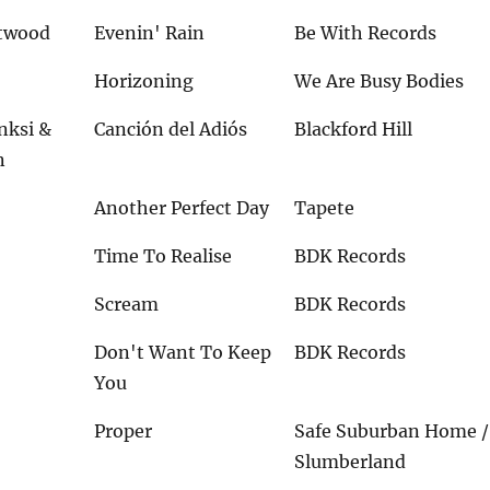
stwood
Evenin' Rain
Be With Records
Horizoning
We Are Busy Bodies
nksi &
Canción del Adiós
Blackford Hill
n
Another Perfect Day
Tapete
Time To Realise
BDK Records
Scream
BDK Records
Don't Want To Keep
BDK Records
You
Proper
Safe Suburban Home /
Slumberland