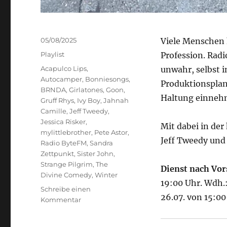
Veröffentlicht
05/08/2025
Viele Menschen h
am
Kategorien
Playlist
Profession. Radi
Schlagwörter
Acapulco Lips
,
unwahr, selbst i
Autocamper
,
Bonniesongs
,
Produktionsplan
BRNDA
,
Girlatones
,
Goon
,
Haltung einneh
Gruff Rhys
,
Ivy Boy
,
Jahnah
Camille
,
Jeff Tweedy
,
Jessica Risker
,
Mit dabei in der
mylittlebrother
,
Pete Astor
,
Jeff Tweedy und 
Radio ByteFM
,
Sandra
Zettpunkt
,
Sister John
,
Strange Pilgrim
,
The
Dienst nach Vor
Divine Comedy
,
Winter
19:00 Uhr. Wdh.
Schreibe einen
26.07. von 15:0
zu
Kommentar
Dienst
nach