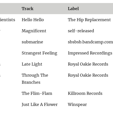
Track
Label
ientists
Hello Hello
The Hip Replacement
r
Magnificent
self-released
submarine
sbsbsb.bandcamp.co
Strangest Feeling
Impressed Recordings
m
Late Light
Royal Oakie Records
m
Through The
Royal Oakie Records
Branches
The Flim-Flam
Killroom Records
Just Like A Flower
Winspear