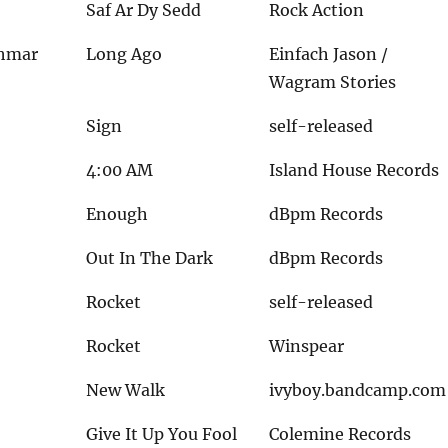
Saf Ar Dy Sedd
Rock Action
chmar
Long Ago
Einfach Jason /
Wagram Stories
Sign
self-released
4:00 AM
Island House Records
Enough
dBpm Records
Out In The Dark
dBpm Records
Rocket
self-released
Rocket
Winspear
New Walk
ivyboy.bandcamp.com
Give It Up You Fool
Colemine Records