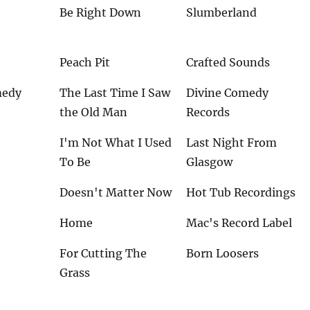
Be Right Down
Slumberland
Peach Pit
Crafted Sounds
medy
The Last Time I Saw
Divine Comedy
the Old Man
Records
I'm Not What I Used
Last Night From
To Be
Glasgow
Doesn't Matter Now
Hot Tub Recordings
Home
Mac's Record Label
For Cutting The
Born Loosers
Grass