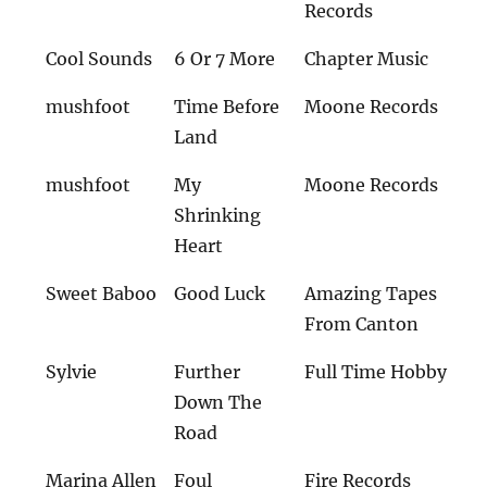
Records
Cool Sounds
6 Or 7 More
Chapter Music
mushfoot
Time Before
Moone Records
Land
mushfoot
My
Moone Records
Shrinking
Heart
Sweet Baboo
Good Luck
Amazing Tapes
From Canton
Sylvie
Further
Full Time Hobby
Down The
Road
Marina Allen
Foul
Fire Records