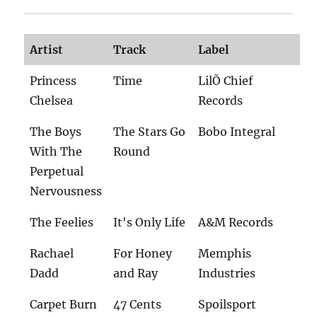
Artist
Track
Label
Princess
Time
LilÕ Chief
Chelsea
Records
The Boys
The Stars Go
Bobo Integral
With The
Round
Perpetual
Nervousness
The Feelies
It's Only Life
A&M Records
Rachael
For Honey
Memphis
Dadd
and Ray
Industries
Carpet Burn
47 Cents
Spoilsport