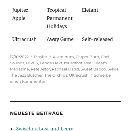
Jupiter
Tropical
Elefant
Apple
Permanent
Holidays
Ultracrush
Away Game
Self-released
Veröffentlicht
Kategorien
Schlagwörter
17/10/2022
Playlist
Aluminum
,
Carpet Burn
,
Cool
am
Sounds
,
DIVES
,
Lande Hekt
,
mushfoot
,
Peel Dream
Magazine
,
Pete Astor
,
Rachael Dadd
,
Sweet Baboo
,
Sylvie
,
The Jazz Butcher
,
The Orchids
,
Ultracrush
Schreibe
zu
einen Kommentar
Herbstleuchten
NEUESTE BEITRÄGE
Zwischen Lust und Leere