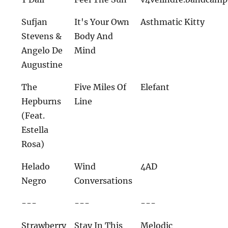
Sufjan
It's Your Own
Asthmatic Kitty
Stevens &
Body And
Angelo De
Mind
Augustine
The
Five Miles Of
Elefant
Hepburns
Line
(Feat.
Estella
Rosa)
Helado
Wind
4AD
Negro
Conversations
---
---
---
Strawberry
Stay In This
Melodic