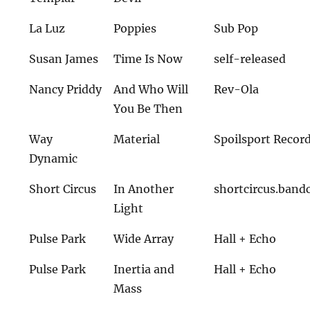
La Luz
Poppies
Sub Pop
Susan James
Time Is Now
self-released
Nancy Priddy
And Who Will
Rev-Ola
You Be Then
Way
Material
Spoilsport Recor
Dynamic
Short Circus
In Another
shortcircus.ban
Light
Pulse Park
Wide Array
Hall + Echo
Pulse Park
Inertia and
Hall + Echo
Mass