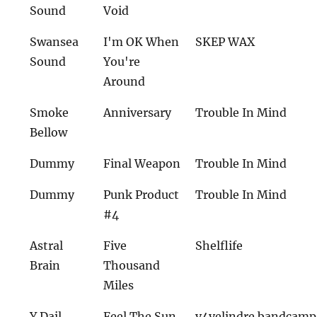
Sound
Void
Swansea
I'm OK When
SKEP WAX
Sound
You're
Around
Smoke
Anniversary
Trouble In Mind
Bellow
Dummy
Final Weapon
Trouble In Mind
Dummy
Punk Product
Trouble In Mind
#4
Astral
Five
Shelflife
Brain
Thousand
Miles
Y Dail
Feel The Sun
v4velindre.bandcam