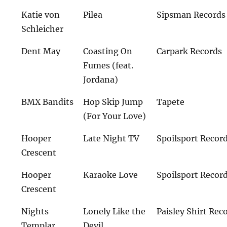
Katie von
Pilea
Sipsman Records
Schleicher
Dent May
Coasting On
Carpark Records
Fumes (feat.
Jordana)
BMX Bandits
Hop Skip Jump
Tapete
(For Your Love)
Hooper
Late Night TV
Spoilsport Recor
Crescent
Hooper
Karaoke Love
Spoilsport Recor
Crescent
Nights
Lonely Like the
Paisley Shirt Rec
Templar
Devil