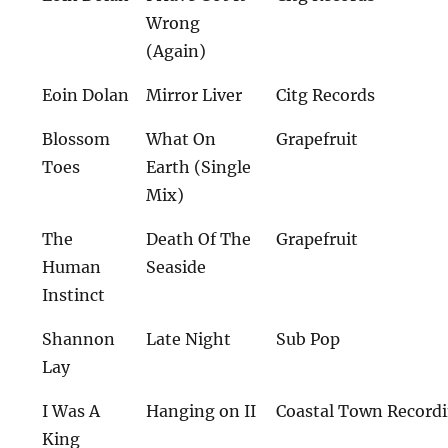
Wrong
(Again)
Eoin Dolan
Mirror Liver
Citg Records
Blossom
What On
Grapefruit
Toes
Earth (Single
Mix)
The
Death Of The
Grapefruit
Human
Seaside
Instinct
Shannon
Late Night
Sub Pop
Lay
I Was A
Hanging on II
Coastal Town Record
King