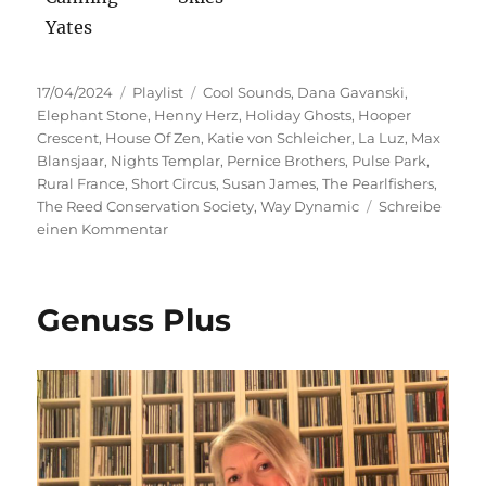
Yates
Veröffentlicht
Kategorien
Schlagwörter
17/04/2024
Playlist
Cool Sounds
,
Dana Gavanski
,
am
Elephant Stone
,
Henny Herz
,
Holiday Ghosts
,
Hooper
Crescent
,
House Of Zen
,
Katie von Schleicher
,
La Luz
,
Max
Blansjaar
,
Nights Templar
,
Pernice Brothers
,
Pulse Park
,
Rural France
,
Short Circus
,
Susan James
,
The Pearlfishers
,
The Reed Conservation Society
,
Way Dynamic
Schreibe
zu
einen Kommentar
Erste
Sekunden
Genuss Plus