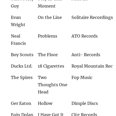
Guy
Moment
Evan
On the Line
Solitaire Recordings
Wright
Neal
Problems
ATO Records
Francis
Boy Scouts
The Floor
Anti- Records
Ducks Ltd.
18 Cigarettes
Royal Mountain Rec
The Spires
Two
Fop Music
Thoughts One
Head
Ger Eaton
Hollow
Dimple Discs
Eoin Dolan
I Have Got It
Citg Records