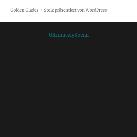
Golden Glades
Stolz präsentiert von WordPress
Social media & sharing icons powered by
UltimatelySocial