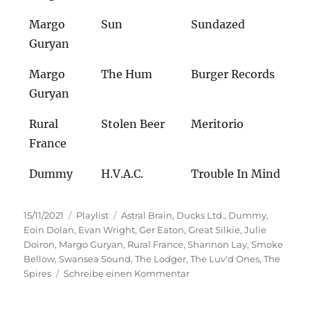
Margo
Sun
Sundazed
Guryan
Margo
The Hum
Burger Records
Guryan
Rural
Stolen Beer
Meritorio
France
Dummy
H.V.A.C.
Trouble In Mind
Veröffentlicht
Kategorien
Schlagwörter
15/11/2021
Playlist
Astral Brain
,
Ducks Ltd.
,
Dummy
,
am
Eoin Dolan
,
Evan Wright
,
Ger Eaton
,
Great Silkie
,
Julie
Doiron
,
Margo Guryan
,
Rural France
,
Shannon Lay
,
Smoke
Bellow
,
Swansea Sound
,
The Lodger
,
The Luv'd Ones
,
The
zu
Spires
Schreibe einen Kommentar
Genuss
Plus