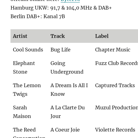
Hamburg UKW: 91,7 & 104,0 MHz & DAB+
Berlin DAB+: Kanal 7B
Artist
Track
Label
Cool Sounds
Bug Life
Chapter Music
Elephant
Going
Fuzz Club Record
Stone
Underground
The Lemon
A Dream Is All I
Captured Tracks
Twigs
Know
Sarah
A La Clarte Du
Muzul Productio
Maison
Jour
The Reed
A Coeur Joie
Violette Records