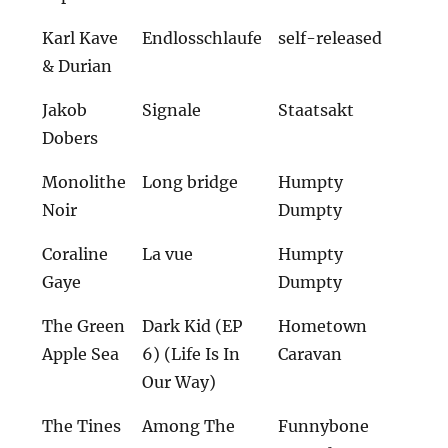
Karl Kave
Endlosschlaufe
self-released
& Durian
Jakob
Signale
Staatsakt
Dobers
Monolithe
Long bridge
Humpty
Noir
Dumpty
Coraline
La vue
Humpty
Gaye
Dumpty
The Green
Dark Kid (EP
Hometown
Apple Sea
6) (Life Is In
Caravan
Our Way)
The Tines
Among The
Funnybone