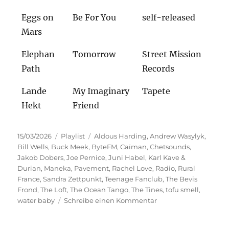
Eggs on
Be For You
self-released
Mars
Elephan
Tomorrow
Street Mission
Path
Records
Lande
My Imaginary
Tapete
Hekt
Friend
Veröffentlicht
Kategorien
Schlagwörter
15/03/2026
Playlist
Aldous Harding
,
Andrew Wasylyk
,
am
Bill Wells
,
Buck Meek
,
ByteFM
,
Caïman
,
Chetsounds
,
Jakob Dobers
,
Joe Pernice
,
Juni Habel
,
Karl Kave &
Durian
,
Maneka
,
Pavement
,
Rachel Love
,
Radio
,
Rural
France
,
Sandra Zettpunkt
,
Teenage Fanclub
,
The Bevis
Frond
,
The Loft
,
The Ocean Tango
,
The Tines
,
tofu smell
,
zu
water baby
Schreibe einen Kommentar
Kleine
Lieder,