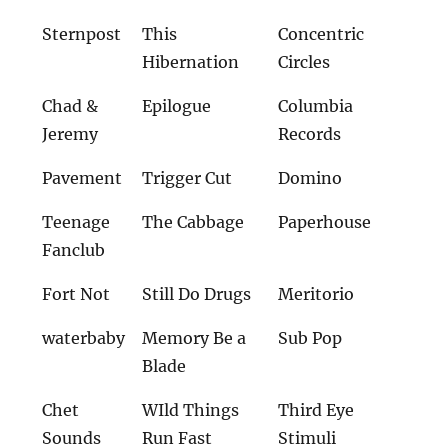
Sternpost
This
Concentric
Hibernation
Circles
Chad &
Epilogue
Columbia
Jeremy
Records
Pavement
Trigger Cut
Domino
Teenage
The Cabbage
Paperhouse
Fanclub
Fort Not
Still Do Drugs
Meritorio
waterbaby
Memory Be a
Sub Pop
Blade
Chet
WIld Things
Third Eye
Sounds
Run Fast
Stimuli