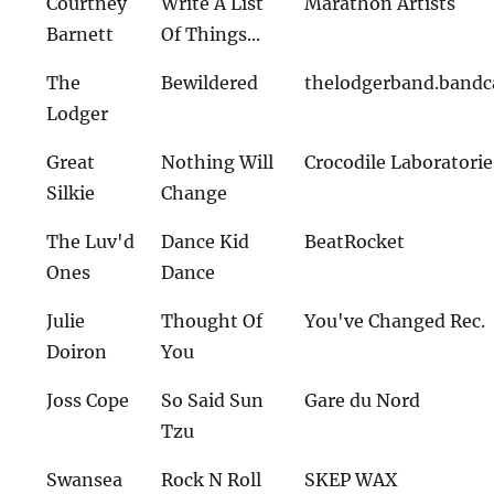
Courtney
Write A List
Marathon Artists
Barnett
Of Things...
The
Bewildered
thelodgerband.band
Lodger
Great
Nothing Will
Crocodile Laboratorie
Silkie
Change
The Luv'd
Dance Kid
BeatRocket
Ones
Dance
Julie
Thought Of
You've Changed Rec.
Doiron
You
Joss Cope
So Said Sun
Gare du Nord
Tzu
Swansea
Rock N Roll
SKEP WAX