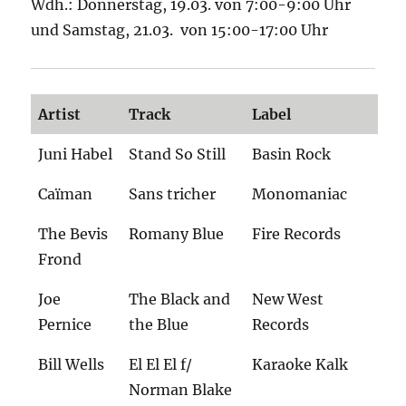
Wdh.: Donnerstag, 19.03. von 7:00-9:00 Uhr
und Samstag, 21.03. von 15:00-17:00 Uhr
Artist
Track
Label
Juni Habel
Stand So Still
Basin Rock
Caïman
Sans tricher
Monomaniac
The Bevis
Romany Blue
Fire Records
Frond
Joe
The Black and
New West
Pernice
the Blue
Records
Bill Wells
El El El f/
Karaoke Kalk
Norman Blake