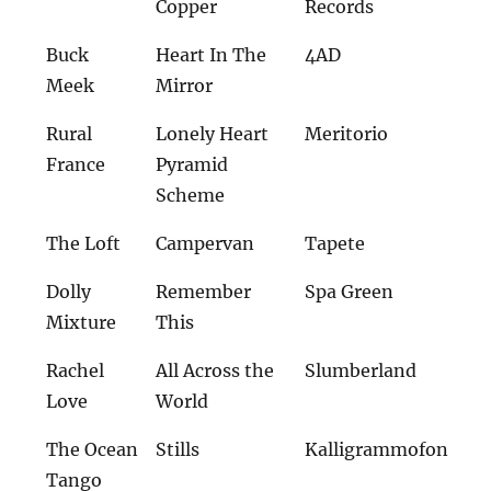
Copper
Records
Buck
Heart In The
4AD
Meek
Mirror
Rural
Lonely Heart
Meritorio
France
Pyramid
Scheme
The Loft
Campervan
Tapete
Dolly
Remember
Spa Green
Mixture
This
Rachel
All Across the
Slumberland
Love
World
The Ocean
Stills
Kalligrammofon
Tango