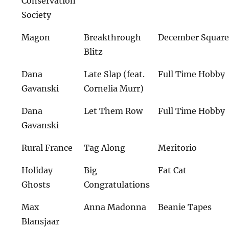
Conservation
Society
Magon
Breakthrough
December Squar
Blitz
Dana
Late Slap (feat.
Full Time Hobby
Gavanski
Cornelia Murr)
Dana
Let Them Row
Full Time Hobby
Gavanski
Rural France
Tag Along
Meritorio
Holiday
Big
Fat Cat
Ghosts
Congratulations
Max
Anna Madonna
Beanie Tapes
Blansjaar