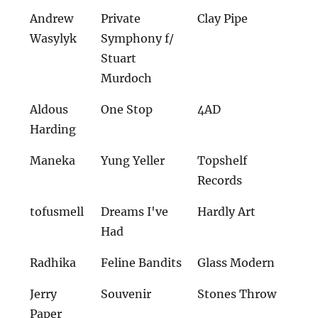
Andrew
Private
Clay Pipe
Wasylyk
Symphony f/
Stuart
Murdoch
Aldous
One Stop
4AD
Harding
Maneka
Yung Yeller
Topshelf
Records
tofusmell
Dreams I've
Hardly Art
Had
Radhika
Feline Bandits
Glass Modern
Jerry
Souvenir
Stones Throw
Paper