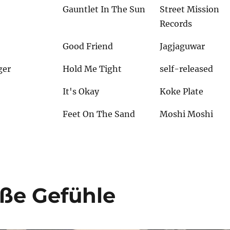
Gauntlet In The Sun
Street Mission
Records
Good Friend
Jagjaguwar
ger
Hold Me Tight
self-released
It's Okay
Koke Plate
Feet On The Sand
Moshi Moshi
oße Gefühle