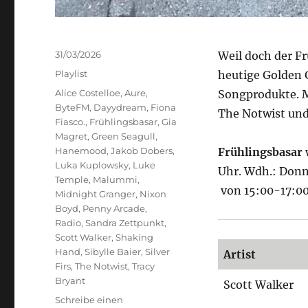
Veröffentlicht
31/03/2026
Weil doch der Frü
am
Kategorien
Playlist
heutige Golden 
Schlagwörter
Alice Costelloe
,
Aure
,
Songprodukte. M
ByteFM
,
Dayydream
,
Fiona
The Notwist und
Fiasco.
,
Frühlingsbasar
,
Gia
Magret
,
Green Seagull
,
Hanemood
,
Jakob Dobers
,
Frühlingsbasar
Luka Kuplowsky
,
Luke
Uhr. Wdh.: Donn
Temple
,
Malummi
,
von 15:00-17:0
Midnight Granger
,
Nixon
Boyd
,
Penny Arcade
,
Radio
,
Sandra Zettpunkt
,
Scott Walker
,
Shaking
Hand
,
Sibylle Baier
,
Silver
Artist
Firs
,
The Notwist
,
Tracy
Bryant
Scott Walker
Schreibe einen