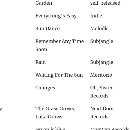
Garden
self-released
Everything's Easy
Indie
Sun Dance
Melodic
Remember Any Time
Subjangle
Soon
Rain
Subjangle
Waiting For The Sun
Meritorio
Changes
Oh, Sister
Records
y
The Grass Grows,
Next Door
Luka Grows
Records
Green is blue
MayWay Records