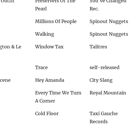
Outfit
Preservers Of The
You've Changed
Pearl
Rec.
Millions Of People
Spinout Nuggets
Walking
Spinout Nuggets
gton & Le
Window Tax
Talitres
Trace
self-released
Scene
Hey Amanda
City Slang
Every Time We Turn
Royal Mountain
A Corner
Cold Floor
Taxi Gauche
Records