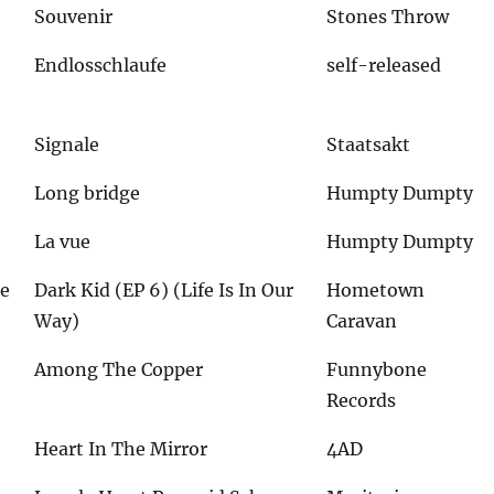
Souvenir
Stones Throw
Endlosschlaufe
self-released
Signale
Staatsakt
r
Long bridge
Humpty Dumpty
La vue
Humpty Dumpty
le
Dark Kid (EP 6) (Life Is In Our
Hometown
Way)
Caravan
Among The Copper
Funnybone
Records
Heart In The Mirror
4AD