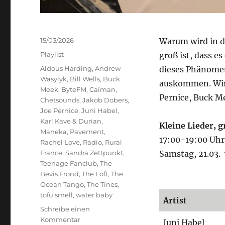
Veröffentlicht
15/03/2026
Warum wird in d
am
Kategorien
Playlist
groß ist, dass e
Schlagwörter
Aldous Harding
,
Andrew
dieses Phänomen
Wasylyk
,
Bill Wells
,
Buck
auskommen. Wir h
Meek
,
ByteFM
,
Caïman
,
Pernice, Buck M
Chetsounds
,
Jakob Dobers
,
Joe Pernice
,
Juni Habel
,
Karl Kave & Durian
,
Kleine Lieder, 
Maneka
,
Pavement
,
17:00-19:00 Uhr
Rachel Love
,
Radio
,
Rural
France
,
Sandra Zettpunkt
,
Samstag, 21.03.
Teenage Fanclub
,
The
Bevis Frond
,
The Loft
,
The
Ocean Tango
,
The Tines
,
tofu smell
,
water baby
Artist
Schreibe einen
zu
Kommentar
Juni Habel