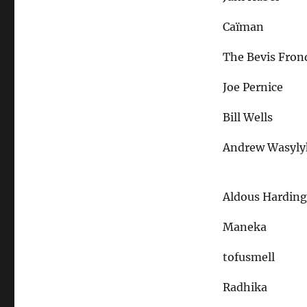
Kleine
Lieder,
Caïman
große
Gefühle
The Bevis Fron
Joe Pernice
Bill Wells
Andrew Wasyly
Aldous Hardin
Maneka
tofusmell
Radhika