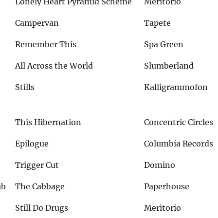
Lonely Heart Pyramid Scheme
Meritorio
Campervan
Tapete
Remember This
Spa Green
All Across the World
Slumberland
Stills
Kalligrammofon
This Hibernation
Concentric Circles
Epilogue
Columbia Records
Trigger Cut
Domino
ub
The Cabbage
Paperhouse
Still Do Drugs
Meritorio