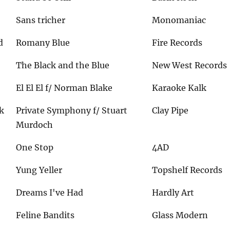
Sans tricher
Monomaniac
d
Romany Blue
Fire Records
The Black and the Blue
New West Records
El El El f/ Norman Blake
Karaoke Kalk
k
Private Symphony f/ Stuart
Clay Pipe
Murdoch
g
One Stop
4AD
Yung Yeller
Topshelf Records
Dreams I've Had
Hardly Art
Feline Bandits
Glass Modern