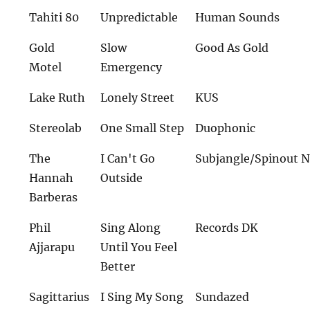
Tahiti 80
Unpredictable
Human Sounds
Gold
Slow
Good As Gold
Motel
Emergency
Lake Ruth
Lonely Street
KUS
Stereolab
One Small Step
Duophonic
The
I Can't Go
Subjangle/Spinout 
Hannah
Outside
Barberas
Phil
Sing Along
Records DK
Ajjarapu
Until You Feel
Better
Sagittarius
I Sing My Song
Sundazed