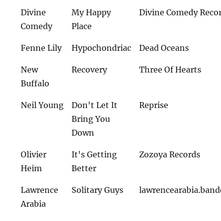
Divine
My Happy
Divine Comedy Reco
Comedy
Place
Fenne Lily
Hypochondriac
Dead Oceans
New
Recovery
Three Of Hearts
Buffalo
Neil Young
Don't Let It
Reprise
Bring You
Down
Olivier
It's Getting
Zozoya Records
Heim
Better
Lawrence
Solitary Guys
lawrencearabia.ban
Arabia