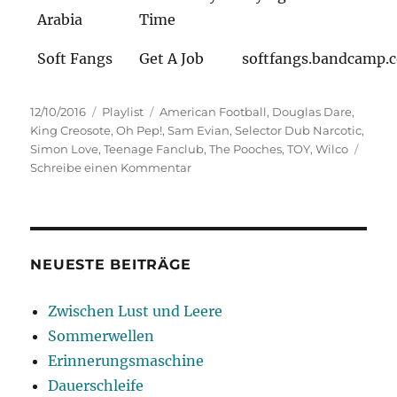
Arabia
Time
Soft Fangs
Get A Job
softfangs.bandcamp.
Veröffentlicht
Kategorien
Schlagwörter
12/10/2016
Playlist
American Football
,
Douglas Dare
,
am
King Creosote
,
Oh Pep!
,
Sam Evian
,
Selector Dub Narcotic
,
Simon Love
,
Teenage Fanclub
,
The Pooches
,
TOY
,
Wilco
zu
Schreibe einen Kommentar
Balance
und
Bezogenheit
NEUESTE BEITRÄGE
Zwischen Lust und Leere
Sommerwellen
Erinnerungsmaschine
Dauerschleife