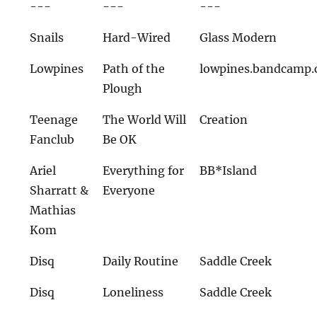
---
---
---
Snails
Hard-Wired
Glass Modern
Lowpines
Path of the
lowpines.bandcamp
Plough
Teenage
The World Will
Creation
Fanclub
Be OK
Ariel
Everything for
BB*Island
Sharratt &
Everyone
Mathias
Kom
Disq
Daily Routine
Saddle Creek
Disq
Loneliness
Saddle Creek