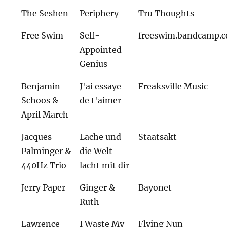
The Seshen
Periphery
Tru Thoughts
Free Swim
Self-
freeswim.bandcamp.
Appointed
Genius
Benjamin
J'ai essaye
Freaksville Music
Schoos &
de t'aimer
April March
Jacques
Lache und
Staatsakt
Palminger &
die Welt
440Hz Trio
lacht mit dir
Jerry Paper
Ginger &
Bayonet
Ruth
Lawrence
I Waste My
Flying Nun