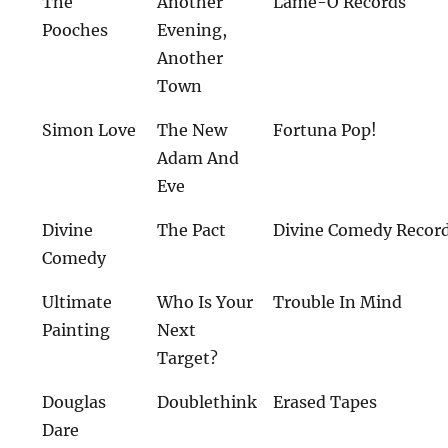
The
Another
Lame-O Records
Pooches
Evening,
Another
Town
Simon Love
The New
Fortuna Pop!
Adam And
Eve
Divine
The Pact
Divine Comedy Recor
Comedy
Ultimate
Who Is Your
Trouble In Mind
Painting
Next
Target?
Douglas
Doublethink
Erased Tapes
Dare