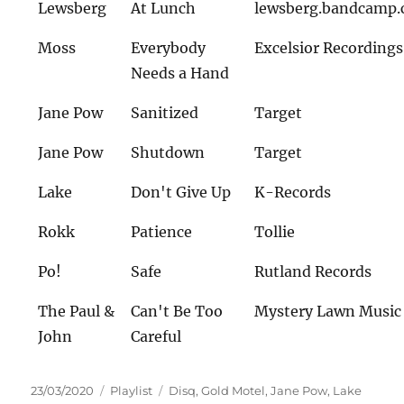
Lewsberg
At Lunch
lewsberg.bandcamp
Moss
Everybody
Excelsior Recordings
Needs a Hand
Jane Pow
Sanitized
Target
Jane Pow
Shutdown
Target
Lake
Don't Give Up
K-Records
Rokk
Patience
Tollie
Po!
Safe
Rutland Records
The Paul &
Can't Be Too
Mystery Lawn Music
John
Careful
Veröffentlicht
Kategorien
Schlagwörter
23/03/2020
Playlist
Disq
,
Gold Motel
,
Jane Pow
,
Lake