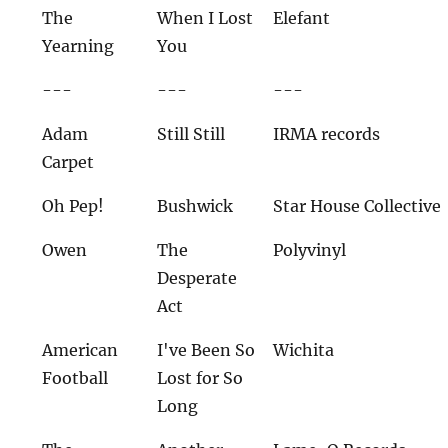
The
When I Lost
Elefant
Yearning
You
---
---
---
Adam
Still Still
IRMA records
Carpet
Oh Pep!
Bushwick
Star House Collective
Owen
The
Polyvinyl
Desperate
Act
American
I've Been So
Wichita
Football
Lost for So
Long