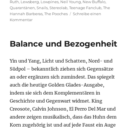
am
Ruth
,
Lewsberg
,
Lowpines
,
Neil Young
,
New Buffalo
,
Quarantänen
,
Snails
,
Stereolab
,
Teenage Fanclub
,
The
Hannah Barberas
,
The Pooches
Schreibe einen
zu
Kommentar
Qurantunes
Balance und Bezogenheit
Yin und Yang, Licht und Schatten, Nord- und
Südpol – bekanntlich ziehen sich Gegensätze
an oder ergänzen sich zumindest. Das spiegelt
auch die heutige Golden Glades-Ausgabe,
indem sie sich dem Komplementären in
Geschichte und Gegenwart widmet. King
Creosote, Calvin Johnson, El Perro Del Mar und
andere zeigen musikalisch, dass das Huhn dem
Korn zugehörig ist und auf jede Faust ein Auge