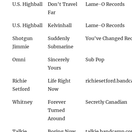
U.S. Highball
Don't Travel
Lame-O Records
Far
U.S. Highball
Kelvinhall
Lame-O Records
Shotgun
Suddenly
You've Changed Rec
Jimmie
Submarine
Omni
Sincerely
Sub Pop
Yours
Richie
Life Right
richiesetford.band
Setford
Now
Whitney
Forever
Secretly Canadian
Turned
Around
Talkie
Boring Now
talkie.bandcamp.c