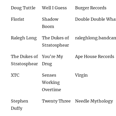
Doug Tuttle
Well I Guess
Burger Records
Florist
Shadow
Double Double W
Boom
Ralegh Long
The Dukes of
raleghlong.bandca
Stratosphear
The Dukes of
You're My
Ape House Records
Stratosphear
Drug
XTC
Senses
Virgin
Working
Overtime
Stephen
Twenty Three
Needle Mythology
Duffy