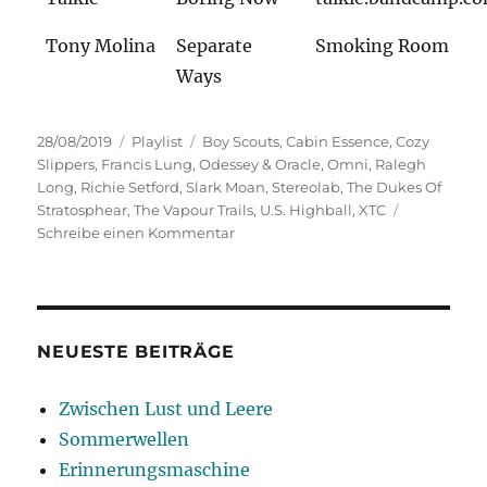
Tony Molina
Separate
Smoking Room
Ways
Veröffentlicht
Kategorien
Schlagwörter
28/08/2019
Playlist
Boy Scouts
,
Cabin Essence
,
Cozy
am
Slippers
,
Francis Lung
,
Odessey & Oracle
,
Omni
,
Ralegh
Long
,
Richie Setford
,
Slark Moan
,
Stereolab
,
The Dukes Of
Stratosphear
,
The Vapour Trails
,
U.S. Highball
,
XTC
zu
Schreibe einen Kommentar
Kleinigkeiten
NEUESTE BEITRÄGE
Zwischen Lust und Leere
Sommerwellen
Erinnerungsmaschine