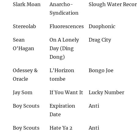
Slark Moan
Anarcho-
Slough Water Recor
Syndication
Stereolab
Fluorescences
Duophonic
Sean
On A Lonely
Drag City
O'Hagan
Day (Ding
Dong)
Odessey &
L'Horizon
Bongo Joe
Oracle
tombe
Jay Som
If You Want It
Lucky Number
Boy Scouts
Expiration
Anti
Date
Boy Scouts
Hate Ya 2
Anti