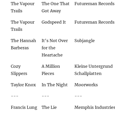
The Vapour
The One That
Futureman Records
Trails
Got Away
The Vapour
Godspeed It
Futureman Records
Trails
The Hannah
It's Not Over
Subjangle
Barberas
for the
Heartache
Cozy
A Million
Kleine Untergrund
Slippers
Pieces
Schallplatten
Taylor Knox
In The Night
Moorworks
---
---
---
Francis Lung
The Lie
Memphis Industrie