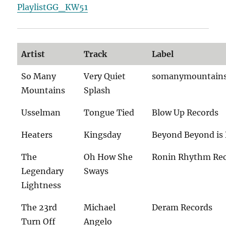
PlaylistGG_KW51
Artist
Track
Label
So Many
Very Quiet
somanymountain
Mountains
Splash
Usselman
Tongue Tied
Blow Up Records
Heaters
Kingsday
Beyond Beyond is
The
Oh How She
Ronin Rhythm Re
Legendary
Sways
Lightness
The 23rd
Michael
Deram Records
Turn Off
Angelo