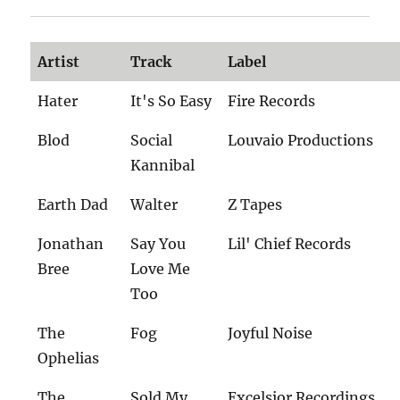
Artist
Track
Label
Hater
It's So Easy
Fire Records
Blod
Social
Louvaio Productions
Kannibal
Earth Dad
Walter
Z Tapes
Jonathan
Say You
Lil' Chief Records
Bree
Love Me
Too
The
Fog
Joyful Noise
Ophelias
The
Sold My
Excelsior Recordings