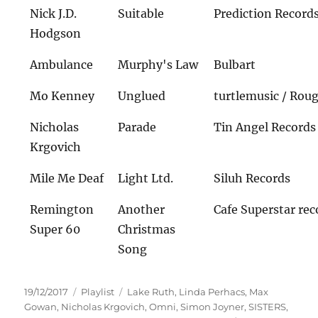
Nick J.D.
Suitable
Prediction Record
Hodgson
Ambulance
Murphy's Law
Bulbart
Mo Kenney
Unglued
turtlemusic / Rou
Nicholas
Parade
Tin Angel Records
Krgovich
Mile Me Deaf
Light Ltd.
Siluh Records
Remington
Another
Cafe Superstar re
Super 60
Christmas
Song
Veröffentlicht
Kategorien
Schlagwörter
19/12/2017
Playlist
Lake Ruth
,
Linda Perhacs
,
Max
am
Gowan
,
Nicholas Krgovich
,
Omni
,
Simon Joyner
,
SISTERS
,