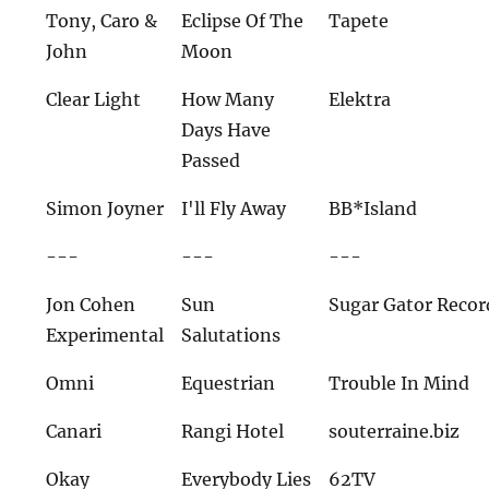
Tony, Caro &
Eclipse Of The
Tapete
John
Moon
Clear Light
How Many
Elektra
Days Have
Passed
Simon Joyner
I'll Fly Away
BB*Island
---
---
---
Jon Cohen
Sun
Sugar Gator Recor
Experimental
Salutations
Omni
Equestrian
Trouble In Mind
Canari
Rangi Hotel
souterraine.biz
Okay
Everybody Lies
62TV