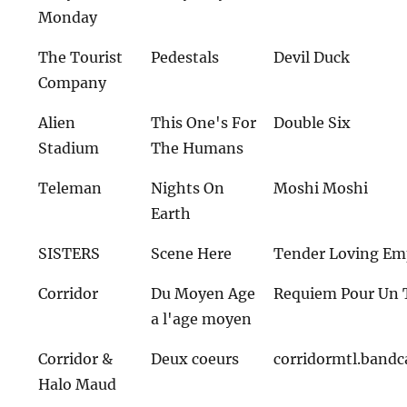
Monday
The Tourist
Pedestals
Devil Duck
Company
Alien
This One's For
Double Six
Stadium
The Humans
Teleman
Nights On
Moshi Moshi
Earth
SISTERS
Scene Here
Tender Loving Em
Corridor
Du Moyen Age
Requiem Pour Un 
a l'age moyen
Corridor &
Deux coeurs
corridormtl.band
Halo Maud