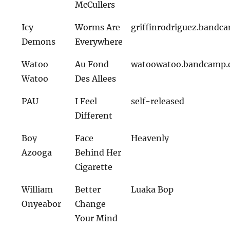
McCullers
Icy
Worms Are
griffinrodriguez.bandc
Demons
Everywhere
Watoo
Au Fond
watoowatoo.bandcamp
Watoo
Des Allees
PAU
I Feel
self-released
Different
Boy
Face
Heavenly
Azooga
Behind Her
Cigarette
William
Better
Luaka Bop
Onyeabor
Change
Your Mind