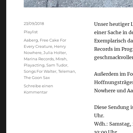
Veröffentlicht
23/09/2018
Unser heutiger L
am
Kategorien
Playlist
einer Sache in d
Schlagwörter
Aaberg
,
Free Cake For
Exemplarisch da
Every Creature
,
Henry
Records im Prog
Nowhere
,
Julia Holter
,
geschmackvolle
Marina Records
,
Mirah
,
Playacting
,
Sam Tudor
,
Songs For Walter
,
Teleman
,
Außerdem im Fok
The Goon Sax
Hoffnungsträge
Schreibe einen
Nowhere und Aa
zu
Kommentar
Qualität
aus
Diese Sendung i
Leidenschaft
Uhr.
Wdh.: Samstag, 
10:00 Uhr