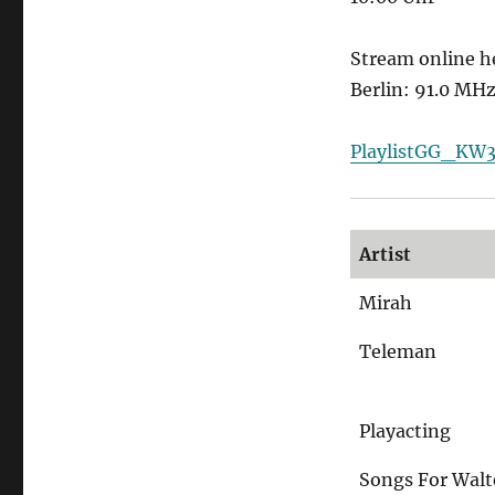
Stream online h
Berlin: 91.0 MH
PlaylistGG_KW
Artist
Mirah
Teleman
Playacting
Songs For Walt