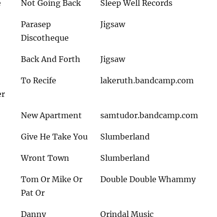
e
Not Going Back
Sleep Well Records
Parasep
Jigsaw
Discotheque
Back And Forth
Jigsaw
To Recife
lakeruth.bandcamp.com
er
New Apartment
samtudor.bandcamp.com
Give He Take You
Slumberland
Wront Town
Slumberland
Tom Or Mike Or
Double Double Whammy
Pat Or
Danny
Orindal Music