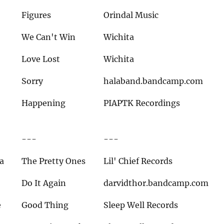
Figures
Orindal Music
We Can't Win
Wichita
Love Lost
Wichita
Sorry
halaband.bandcamp.com
Happening
PIAPTK Recordings
---
---
ea
The Pretty Ones
Lil' Chief Records
Do It Again
darvidthor.bandcamp.com
e
Good Thing
Sleep Well Records