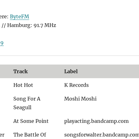
ere:
ByteFM
z // Hamburg: 91.7 MHz
39
Track
Label
Hot Hot
K Records
Song For A
Moshi Moshi
Seagull
At Some Point
playacting.bandcamp.com
er
The Battle Of
songsforwalter.bandcamp.co