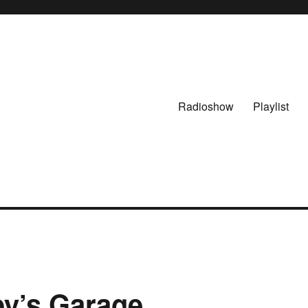
Radioshow
Playlist
oy’s Garage