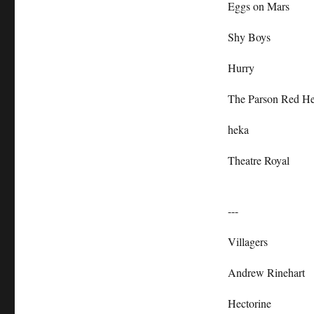
Eggs on Mars
Shy Boys
Hurry
The Parson Red H
heka
Theatre Royal
---
Villagers
Andrew Rinehart
Hectorine