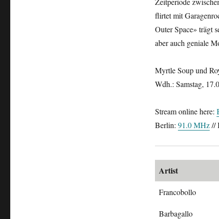
Zeitperiode zwischen
Garage
flirtet mit Garagen
Outer Space» trägt 
aber auch geniale M
Myrtle Soup und Roy
Wdh.: Samstag, 17.0
Stream online here:
Berlin:
91.0 MHz
//
Artist
Francobollo
Barbagallo