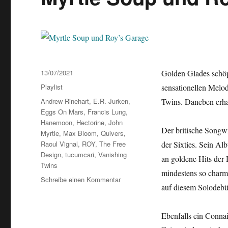
Veröffentlicht
13/07/2021
Golden Glades schöp
am
Kategorien
Playlist
sensationellen Melo
Schlagwörter
Andrew Rinehart
,
E.R. Jurken
,
Twins. Daneben erha
Eggs On Mars
,
Francis Lung
,
Hanemoon
,
Hectorine
,
John
Der britische Songw
Myrtle
,
Max Bloom
,
Quivers
,
Raoul Vignal
,
ROY
,
The Free
der Sixties. Sein A
Design
,
tucumcari
,
Vanishing
an goldene Hits der 
Twins
mindestens so charm
zu
Schreibe einen Kommentar
auf diesem Solodebüt
Myrtle
Soup
und
Ebenfalls ein Connai
Roy’s