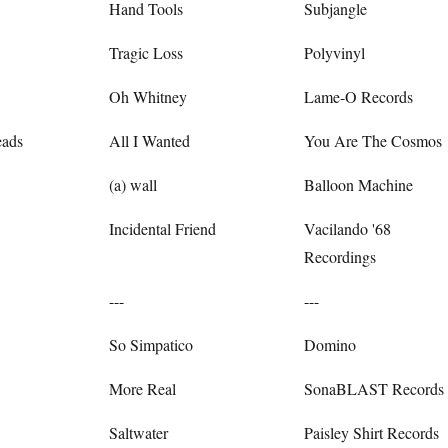
Hand Tools
Subjangle
Tragic Loss
Polyvinyl
Oh Whitney
Lame-O Records
eads
All I Wanted
You Are The Cosmos
(a) wall
Balloon Machine
Incidental Friend
Vacilando '68
Recordings
---
---
So Simpatico
Domino
More Real
SonaBLAST Records
Saltwater
Paisley Shirt Records