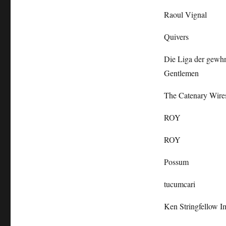
Raoul Vignal
Quivers
Die Liga der gewh
Gentlemen
The Catenary Wire
ROY
ROY
Possum
tucumcari
Ken Stringfellow I