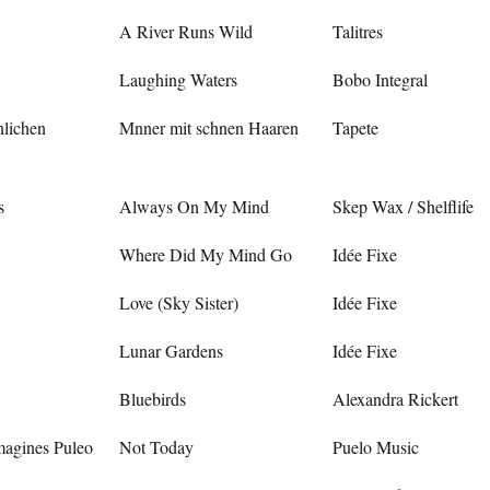
A River Runs Wild
Talitres
Laughing Waters
Bobo Integral
nlichen
Mnner mit schnen Haaren
Tapete
s
Always On My Mind
Skep Wax / Shelflife
Where Did My Mind Go
Idée Fixe
Love (Sky Sister)
Idée Fixe
Lunar Gardens
Idée Fixe
Bluebirds
Alexandra Rickert
magines Puleo
Not Today
Puelo Music